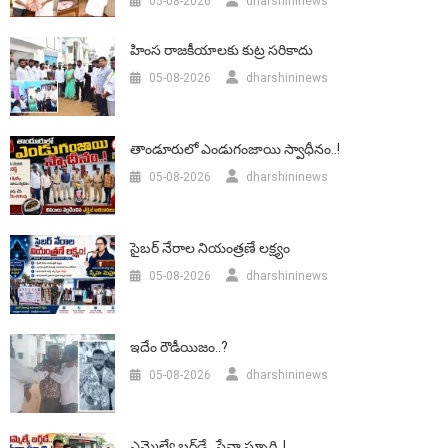
05-08-2026
dharshininews
హింస రాజకీయాలకు కుట్ర సరికాదు
05-08-2026
dharshininews
తాండూరులో ఎండుగంజాయి స్వాధీనం..!
05-08-2026
dharshininews
సైబర్ నేరాల నియంత్రణే లక్ష్యం
05-08-2026
dharshininews
ఇదేం రౌడీయిజం..?
05-08-2026
dharshininews
ఎమ్మెల్యే బర్త్‌డే.. సేవా స్ఫూర్తి..!