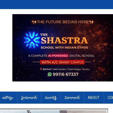
ఆరోగ్యం
హైదరాబాద్
రంగారెడ్డి
వికారాబాద్
ABOUT
CO