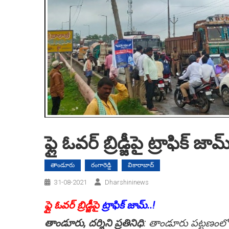
ఫ్లై ఓవర్ బ్రిడ్జీపై ట్రాఫిక్ జామ
తాండూరు
రంగారెడ్డి
వికారాబాద్
31-08-2021
Dharshininews
ఫ్లై ఓవర్ బ్రిడ్జీపై
ట్రాఫిక్ జామ్..!
తాండూరు, దర్శిని ప్రతినిధి
: తాండూరు పట్టణంలోని ఫ