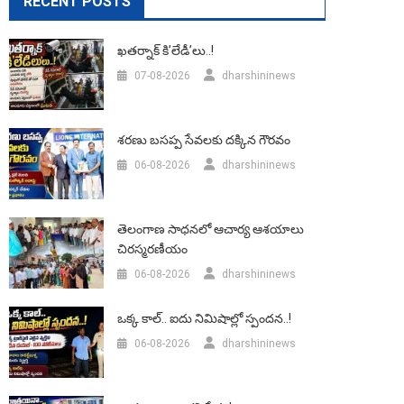
RECENT POSTS
ఖతర్నాక్ కి’లేడీ’లు..!
07-08-2026
dharshininews
శరణు బసప్ప సేవలకు దక్కిన గౌరవం
06-08-2026
dharshininews
తెలంగాణ సాధనలో ఆచార్య ఆశయాలు
చిరస్మరణీయం
06-08-2026
dharshininews
ఒక్క కాల్.. ఐదు నిమిషాల్లో స్పందన..!
06-08-2026
dharshininews