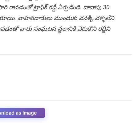
రి రావడంతో ట్రాఫిక్ రద్దీ ఏర్పడింది. దాదాపు 30
ిపోయాయి. వాహనదారులు ముందుకు వెనక్కి వెళ్ళలేని
లపడంతో వారు సంఘటన స్థలానికి చేరుకొని రద్దీని
nload as Image