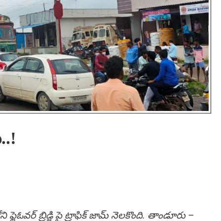
్..!
్లైఓవర్ బ్రిడ్జి పై ట్రాఫిక్ జామ్ నెలకొంది. తాండూరు –