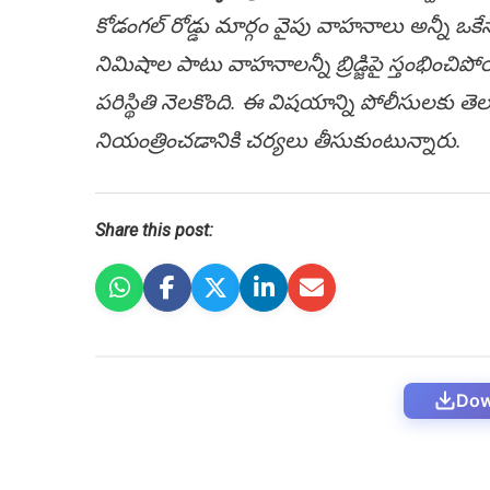
కోడంగల్ రోడ్డు మార్గం వైపు వాహనాలు అన్నీ ఒకేసా
నిమిషాల పాటు వాహనాలన్నీ బ్రిడ్జిపై స్తంభించ
పరిస్థితి నెలకొంది. ఈ విషయాన్ని పోలీసులకు తె
నియంత్రించడానికి చర్యలు తీసుకుంటున్నారు.
Share this post:
Dow