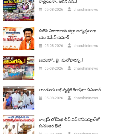
రాత్రయినా.. ఆగని సేవ..!
05-08-2026
dharshininews
బీజేపీ వికారాబాద్‌ జిల్లా అధ్యక్షులుగా
యు.రమేష్‌ కుమార్
05-08-2026
dharshininews
జయహో.. జై.. మనోహరన్న..!
05-08-2026
dharshininews
తాండూరు అభివృద్ధికి కేరాఫ్‌గా బీఎంఆర్‌
05-08-2026
dharshininews
కాంగ్రెస్ లోక్‌సభ చీఫ్ విప్ కొడికున్నిల్‌తో
బీఎస్‌ఆర్‌ భేటి