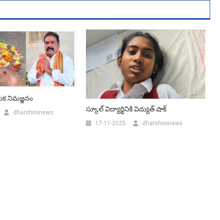
యక నిమజ్జనం
స్కూల్ విద్యార్థినికి విద్యుత్ షాక్
dharshininews
17-11-2025
dharshininews