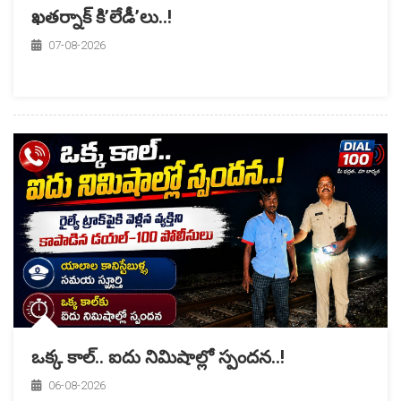
ఖతర్నాక్ కి’లేడీ’లు..!
07-08-2026
ఒక్క కాల్.. ఐదు నిమిషాల్లో స్పందన..!
06-08-2026