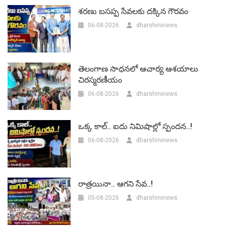
శరణు బసప్ప సేవలకు దక్కిన గౌరవం
06-08-2026
dharshininews
తెలంగాణ సాధనలో ఆచార్య ఆశయాలు
చిరస్మరణీయం
06-08-2026
dharshininews
ఒక్క కాల్.. ఐదు నిమిషాల్లో స్పందన..!
06-08-2026
dharshininews
రాత్రయినా.. ఆగని సేవ..!
05-08-2026
dharshininews