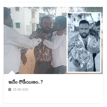
ఇదేం రౌడీయిజం..?
05-08-2026