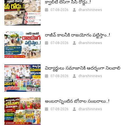
క్వాలిటీ లెస్‌గా సీసీ రోడ్డు..!
07-08-2026
dharshininews
రాజీవ్ కాలనీకి రాజయోగం పట్టిస్తాం..!
07-08-2026
dharshininews
విద్యార్థులు సమాజానికి ఆదర్శంగా నిలవాలి
07-08-2026
dharshininews
అంబరాన్నింటిన బోనాల సంబరాలు..!
07-08-2026
dharshininews