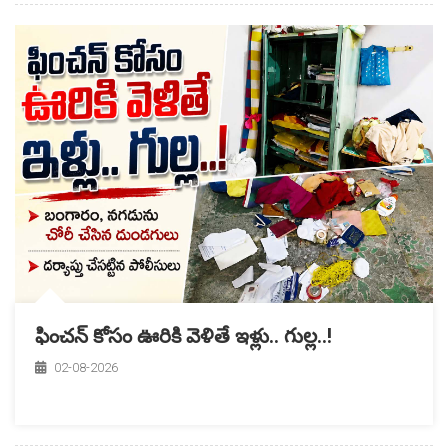
ఫించన్‌ కోసం ఊరికి వెళితే ఇళ్లు.. గుల్ల..!
02-08-2026