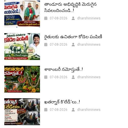
తాండూరు అభివృద్దికి మెరుగైన
సేవలందించండి..!
07-08-2026
dharshininews
రైతులకు ఉచితంగా కోడెల పంపిణీ
07-08-2026
dharshininews
శాకాంబరీ నమోస్తుతే..!
07-08-2026
dharshininews
ఖతర్నాక్ కి’లేడీ’లు..!
07-08-2026
dharshininews