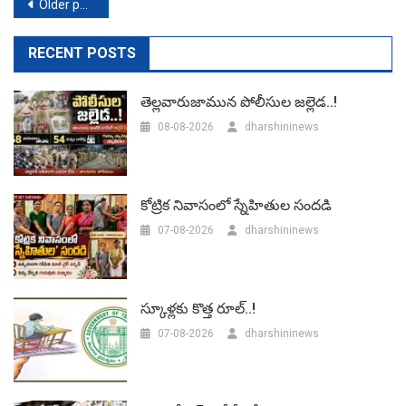
Posts
Older posts
navigation
RECENT POSTS
తెల్లవారుజామున పోలీసుల జల్లెడ..!
08-08-2026
dharshininews
కోట్రిక నివాసంలో స్నేహితుల సందడి
07-08-2026
dharshininews
స్కూళ్లకు కొత్త రూల్..!
07-08-2026
dharshininews