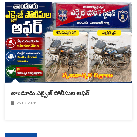
తాండూరు ఎక్సైజ్ పోలీసుల ఆఫర్
26-07-2026