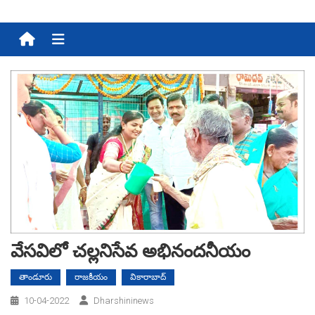
Menu
వేసవిలో చల్లనిసేవ అభినందనీయం
తాండూరు
రాజకీయం
వికారాబాద్
10-04-2022
Dharshininews