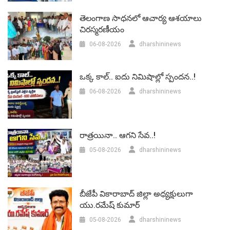
తెలంగాణ సాధనలో ఆచార్య ఆశయాలు
చిరస్మరణీయం
06-08-2026
dharshininews
ఒక్క కాల్.. ఐదు నిమిషాల్లో స్పందన..!
06-08-2026
dharshininews
రాత్రయినా.. ఆగని సేవ..!
05-08-2026
dharshininews
బీజేపీ వికారాబాద్‌ జిల్లా అధ్యక్షులుగా
యు.రమేష్‌ కుమార్
05-08-2026
dharshininews