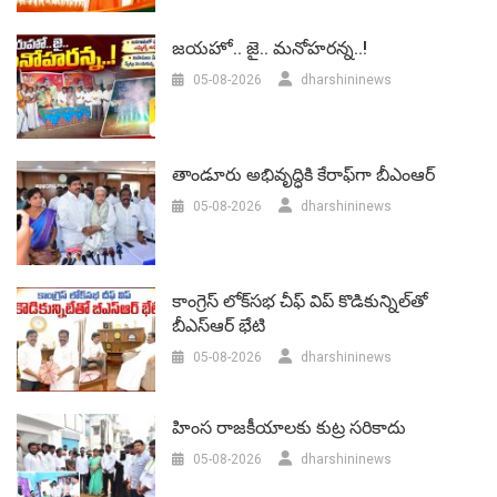
జయహో.. జై.. మనోహరన్న..!
05-08-2026
dharshininews
తాండూరు అభివృద్ధికి కేరాఫ్‌గా బీఎంఆర్‌
05-08-2026
dharshininews
కాంగ్రెస్ లోక్‌సభ చీఫ్ విప్ కొడికున్నిల్‌తో
బీఎస్‌ఆర్‌ భేటి
05-08-2026
dharshininews
హింస రాజకీయాలకు కుట్ర సరికాదు
05-08-2026
dharshininews