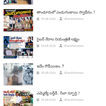
తాండూరులో ఎండుగంజాయి స్వాధీనం..!
05-08-2026
dharshininews
సైబర్ నేరాల నియంత్రణే లక్ష్యం
05-08-2026
dharshininews
ఇదేం రౌడీయిజం..?
05-08-2026
dharshininews
ఎమ్మెల్యే బర్త్‌డే.. సేవా స్ఫూర్తి..!
05-08-2026
dharshininews