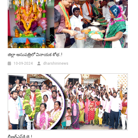
జిల్లా ఆసుపత్రిలో వినాయక శోభ..!
10-09-2024
dharshininews
బీఆర్ఎస్‌కి జై..!