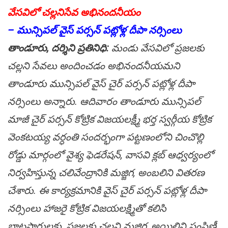
వేసవిలో చల్లనిసేవ అభినందనీయం
– మున్సిపల్ వైస్ పర్సన్ పట్లోళ్ల దీపా నర్సింలు
తాండూరు, ద‌ర్శిని ప్ర‌తినిధి:
మండు వేసవిలో ప్రజలకు
చల్లని సేవలు అందించడం అభినందనీయమని
తాండూరు మున్సిపల్ వైస్ చైర్ పర్సన్ ప‌ట్లోళ్ల‌ దీపా
నర్సింలు అన్నారు. ఆదివారం తాండూరు మున్సిప‌ల్
మాజీ చైర్ పర్సన్ కోట్రిక విజయలక్ష్మీ భర్త స్వర్గీయ కోట్రిక
వెంకటయ్య వర్ధంతి సందర్భంగా పట్టణంలోని చించొల్లి
రోడ్డు మార్గంలో వైశ్య ఫెడరేషన్, వాసవి క్లబ్ ఆధ్వర్యంలో
నిర్వహిస్తున్న చలివేంద్రానికి మజ్జిగ, అంబలిని వితరణ
చేశారు. ఈ కార్యక్రమానికి వైస్ చైర్ పర్సన్ పట్లోళ్ల‌ దీపా
నర్సింలు హాజరై కోట్రిక విజయలక్ష్మితో కలిసి
బాటసారులకు, ప్రజలకు చల్లని మజ్జిగ, అయిలిని పంపిణీ