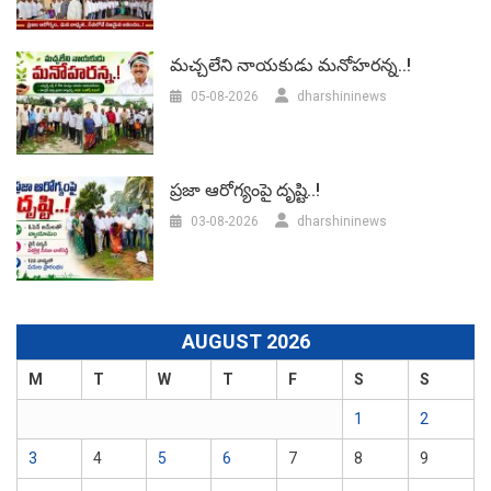
మచ్చలేని నాయకుడు మనోహరన్న..!
05-08-2026
dharshininews
ప్రజా ఆరోగ్యంపై దృష్టి..!
03-08-2026
dharshininews
AUGUST 2026
M
T
W
T
F
S
S
1
2
3
4
5
6
7
8
9