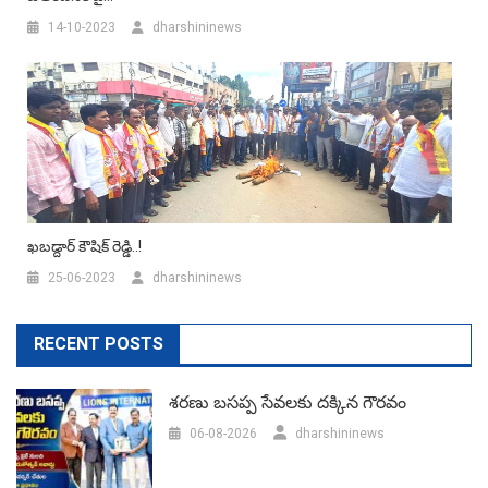
14-10-2023
dharshininews
ఖబడ్దార్ కౌషిక్ రెడ్డి..!
25-06-2023
dharshininews
RECENT POSTS
శరణు బసప్ప సేవలకు దక్కిన గౌరవం
06-08-2026
dharshininews