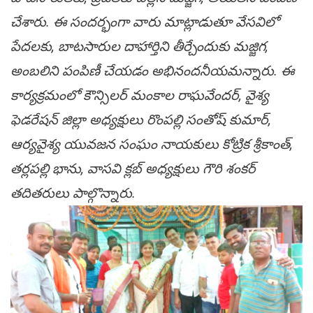
చేశారు. ఈ సందర్భంగా వారు మాట్లాడుతూ వేసవిలో
పేదలకు, బాటసారుల దాహార్తిని తీర్చేందుకు మజ్జిగ,
అంబలిని పంపిణీ చేయడం అభినందనీయమన్నారు. ఈ
కార్యక్రమంలో కౌన్సిలర్ మంకాల రాఘవేందర్, వైశ్య
ఫెడరేషన్ జిల్లా అధ్యక్షులు రొంపల్లి సంతోష్ కుమార్,
ఆర్యవైశ్య యువజన సంఘం నాయకులు కోట్రిక శ్రీకాంత్,
తర్లపల్లి భాను, వాసవి క్లబ్ అధ్యక్షులు గౌరి శంకర్
తదితరులు పాల్గొన్నారు.