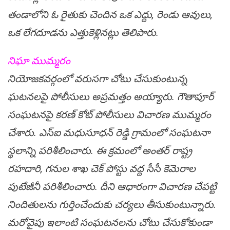
తండాలోని ఓ రైతుకు చెందిన ఒక ఎద్దు, రెండు ఆవులు,
ఒక లేగదూడను ఎత్తుకెళ్లినట్లు తెలిపారు.
నిఘా ముమ్మరం
నియోజకవర్గంలో వరుసగా చోటు చేసుకుంటున్న
ఘటనలపై పోలీసులు అప్రమత్తం అయ్యారు. గౌతాపూర్
సంఘ‌ట‌న‌పై క‌ర‌ణ్ కోట్ పోలీసులు విచార‌ణ ముమ్మ‌రం
చేశారు. ఎస్ఐ మ‌ధుసూధ‌న్ రెడ్డి గ్రామంలో సంఘ‌ట‌నా
స్థ‌లాన్ని ప‌రిశీలించారు. ఈ క్ర‌మంలో అంత‌ర్ రాష్ట్ర
ర‌హ‌దారి, గ‌నుల శాఖ చెక్ పోస్టు వ‌ద్ద సీసీ కెమెరాల
పుటేజీనీ ప‌రిశీలించారు. దీని ఆధారంగా విచార‌ణ చేప‌ట్టి
నిందితుల‌ను గుర్తించేందుకు చ‌ర్య‌లు తీసుకుంటున్నారు.
మ‌రోవైపు ఇలాంటి సంఘ‌ట‌న‌ల‌ను చోటు చేసుకోకుండా