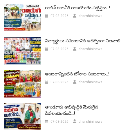
రాజీవ్ కాలనీకి రాజయోగం పట్టిస్తాం..!
07-08-2026
dharshininews
విద్యార్థులు సమాజానికి ఆదర్శంగా నిలవాలి
07-08-2026
dharshininews
అంబరాన్నింటిన బోనాల సంబరాలు..!
07-08-2026
dharshininews
తాండూరు అభివృద్దికి మెరుగైన
సేవలందించండి..!
07-08-2026
dharshininews