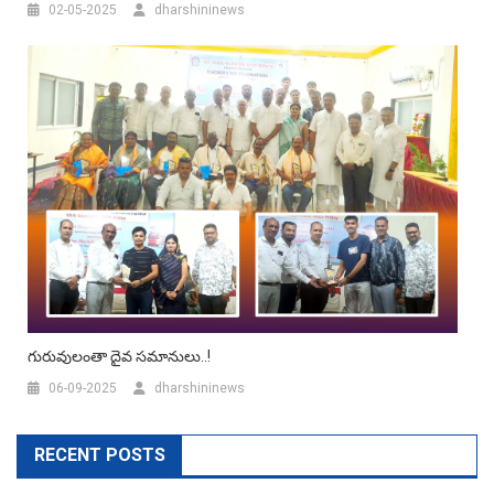
02-05-2025
dharshininews
గురువులంతా దైవ సమానులు..!
06-09-2025
dharshininews
RECENT POSTS