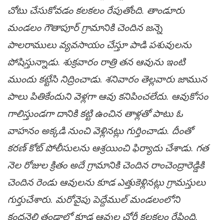
చోటు చేసుకోవ‌డం క‌ల‌క‌లం రేపుతోంది. తాండూరు
మండ‌లం గౌతాపూర్ గ్రామానికి చెందిన జ‌న్నె
పాల‌రాములు వ్య‌వ‌సాయం చేస్తూ పాడి ప‌శువుల‌ను
పోషిస్తున్నాడు. శుక్ర‌వారం రాత్రి త‌న ఆవును ఇంటి
ముందు క‌ట్టేసి నిద్రించాడు. శ‌నివారం తెల్ల‌వారు జామున
పాలు పితికేందుని వెళ్ల‌గా ఆవు క‌నిపించ‌లేదు. ఆవుకోసం
గాలిస్తుండ‌గా దానికి క‌ట్టి ఉంచిన తాళ్ల‌తో పాటు ఓ
వాహ‌నం అక్క‌డి నుంచి వెళ్లిన‌ట్లు గుర్తించాడు. దీంతో
క‌ర‌ణ్ కోట్ పోలీసుల‌ను ఆశ్ర‌యించి ఫిర్యాదు చేశాడు. గ‌త
నెల రోజుల క్రితం అదే గ్రామానికి చెందిన రాంచెంద్రారెడ్డికి
చెందిన రెండు ఆవుల‌ను కూడ ఎత్తుకెళ్లిన‌ట్లు గ్రామ‌స్తులు
గుర్తుచేశారు. మ‌రోవైపు పెద్దేముల్ మండలంలోని
కందనెల్లి తండాలో కూడ ఆవుల చోరీ కలకలం రేపింది.