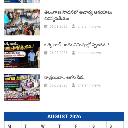
తెలంగాణ సాధనలో ఆచార్య ఆశయాలు
చిరస్మరణీయం
06-08-2026
dharshininews
ఒక్క కాల్.. ఐదు నిమిషాల్లో స్పందన..!
06-08-2026
dharshininews
రాత్రయినా.. ఆగని సేవ..!
05-08-2026
dharshininews
AUGUST 2026
M
T
W
T
F
S
S