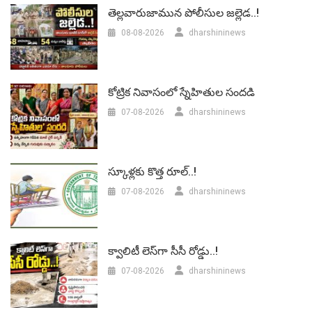
తెల్లవారుజామున పోలీసుల జల్లెడ..!
08-08-2026
dharshininews
కోట్రిక నివాసంలో స్నేహితుల సందడి
07-08-2026
dharshininews
స్కూళ్లకు కొత్త రూల్..!
07-08-2026
dharshininews
క్వాలిటీ లెస్‌గా సీసీ రోడ్డు..!
07-08-2026
dharshininews