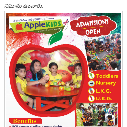
నిఘాను ఉంచారు.