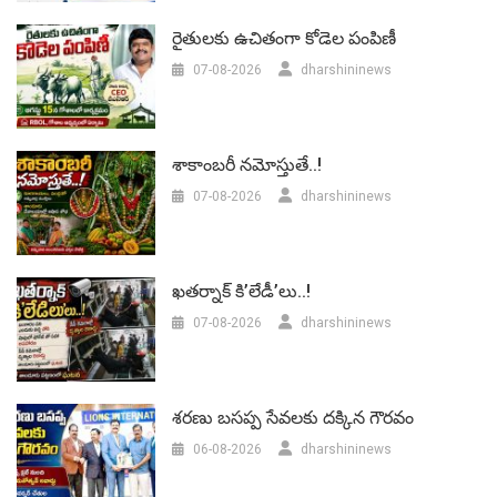
రైతులకు ఉచితంగా కోడెల పంపిణీ
07-08-2026
dharshininews
శాకాంబరీ నమోస్తుతే..!
07-08-2026
dharshininews
ఖతర్నాక్ కి’లేడీ’లు..!
07-08-2026
dharshininews
శరణు బసప్ప సేవలకు దక్కిన గౌరవం
06-08-2026
dharshininews