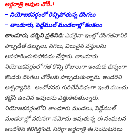
అర్ద‌రాత్రి ఆవుల చోరీ..!
– నియోజ‌క‌వ‌ర్గంలో రెచ్చిపోతున్న దొంగ‌లు
– తాండూరు, పెద్దేముల్ మండ‌లాల్లో క‌ల‌క‌లం
తాండూరు, ద‌ర్శిని ప్ర‌తినిధి:
ఎవ‌రైనా ఇంట్లో దొంగ‌త‌నానికి
పాల్ప‌డితే డ‌బ్బులు, న‌గ‌లు, విలువైన వ‌స్తుల‌ను
ఆప‌హ‌రించుకుపోవ‌డం చేస్తారు. తాండూరు
నియోజ‌క‌వ‌ర్గంలో గ‌త కొన్ని రోజులుగా ఇందుకు భిన్నంగా
కొంద‌రు దొంగ‌లు చోరీల‌కు పాల్ప‌డుతున్నారు. అంద‌రిని
ఆశ్చ‌ర్యానికి.. ఆందోళ‌న‌కు గురిచేసేవిధంగా ఇంటి ముందు
క‌ట్టేసి ఉంచిన ఆవుల‌ను ఎత్తుకెళుతున్నారు.
నియోజ‌క‌వ‌ర్గంలోని తాండూరు మండ‌లం, పెద్దేముల్
మండ‌లాల్లో వ‌రుస‌గా న‌మోదు అవుతున్న ఈ సంఘ‌ట‌న
ఆందోళ‌న క‌లిగిస్తోంది. స‌రిగ్గా అర్ద‌రాత్రి ఈ సంఘ‌ట‌న‌లు