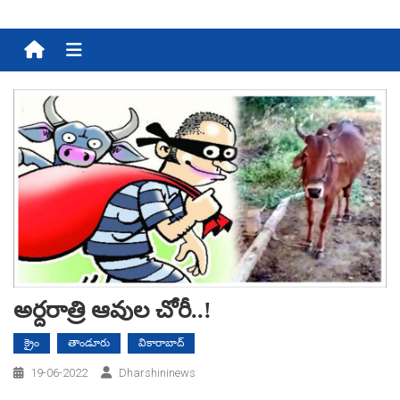
Menu
అర్ద‌రాత్రి ఆవుల చోరీ..!
క్రైం
తాండూరు
వికారాబాద్
19-06-2022
Dharshininews