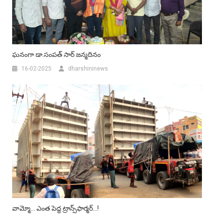
ఘనంగా డా.సంపత్ సార్ జన్మదినం
16-02-2025
dharshininews
వామ్మో… ఎంత పెద్ద ట్రాన్స్‌ఫార్మర్…!