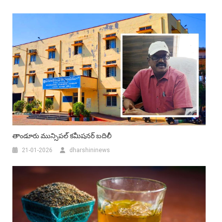
తాండూరు మున్సిపల్ కమీషనర్ బదిలీ
21-01-2026
dharshininews