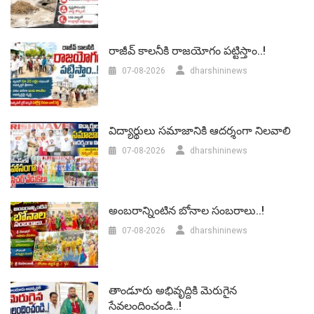
రాజీవ్ కాలనీకి రాజయోగం పట్టిస్తాం..!
07-08-2026
dharshininews
విద్యార్థులు సమాజానికి ఆదర్శంగా నిలవాలి
07-08-2026
dharshininews
అంబరాన్నింటిన బోనాల సంబరాలు..!
07-08-2026
dharshininews
తాండూరు అభివృద్దికి మెరుగైన
సేవలందించండి..!