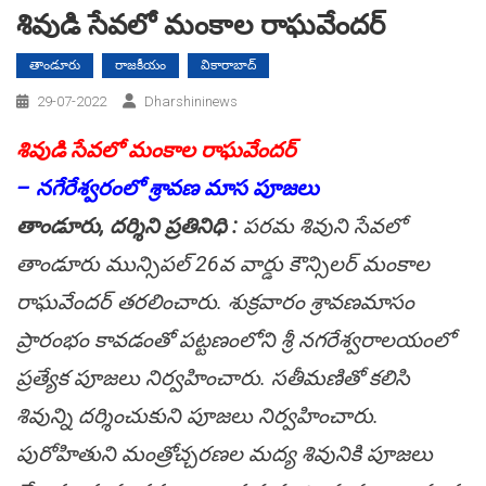
శివుడి సేవ‌లో మంకాల రాఘ‌వేంద‌ర్
తాండూరు
రాజకీయం
వికారాబాద్
29-07-2022
Dharshininews
శివుడి సేవ‌లో మంకాల రాఘ‌వేంద‌ర్
– న‌గేరేశ్వ‌రంలో శ్రావ‌ణ మాస పూజ‌లు
తాండూరు, ద‌ర్శిని ప్ర‌తినిధి :
ప‌ర‌మ శివుని సేవ‌లో
తాండూరు మున్సిప‌ల్ 26వ వార్డు కౌన్సిల‌ర్ మంకాల
రాఘ‌వేంద‌ర్ త‌ర‌లించారు. శుక్ర‌వారం శ్రావ‌ణ‌మాసం
ప్రారంభం కావ‌డంతో ప‌ట్ట‌ణంలోని శ్రీ న‌గ‌రేశ్వ‌రాల‌యంలో
ప్ర‌త్యేక పూజ‌లు నిర్వ‌హించారు. స‌తీమ‌ణితో క‌లిసి
శివున్ని ద‌ర్శించుకుని పూజ‌లు నిర్వ‌హించారు.
పురోహితుని మంత్రోచ్చ‌ర‌ణల మ‌ద్య శివునికి పూజ‌లు