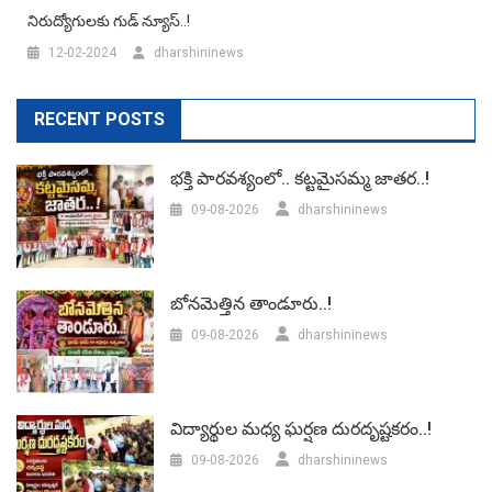
నిరుద్యోగులకు గుడ్‌ న్యూస్..!
12-02-2024
dharshininews
RECENT POSTS
భక్తి పారవశ్యంలో.. కట్టమైసమ్మ జాతర..!
09-08-2026
dharshininews
బోనమెత్తిన తాండూరు..!
09-08-2026
dharshininews
విద్యార్థుల మధ్య ఘర్షణ దురదృష్టకరం..!
09-08-2026
dharshininews