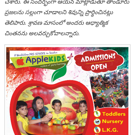
చేశారు. ఈ సంద‌ర్భంగా ఆయ‌న మాట్లాడుతూ తాండూరు
ప్ర‌జ‌లను స‌ల్లంగా చూడాల‌ని శివున్ని ప్రార్థించిన‌ట్లు
తెలిపారు. శ్రావ‌ణ మాసంలో అంద‌రు ఆధ్యాత్మిక
చింత‌న‌ను అల‌వ‌ర్చుకోవాల‌న్నారు.