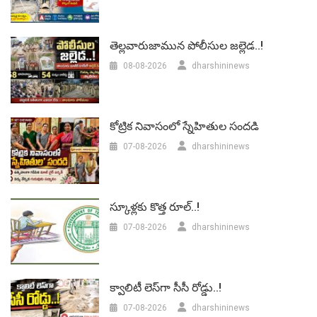
తెల్లవారుజామున పోలీసుల జల్లెడ..!
08-08-2026
dharshininews
కోట్రిక నివాసంలో స్నేహితుల సందడి
07-08-2026
dharshininews
స్కూళ్లకు కొత్త రూల్..!
07-08-2026
dharshininews
క్వాలిటీ లెస్‌గా సీసీ రోడ్డు..!
07-08-2026
dharshininews