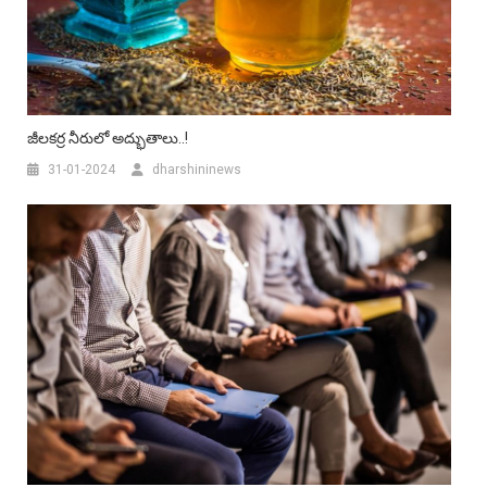
జీలకర్ర నీరులో అద్భుతాలు..!
31-01-2024
dharshininews