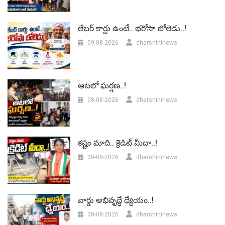
లేబర్‌ కార్డు ఉంటే.. భరోసా బోలెడు..!
09-08-2026
dharshininews
ఆటలో ఘర్షణ..!
08-08-2026
dharshininews
కష్టం మాది.. క్రెడిట్ మీదా..!
08-08-2026
dharshininews
వార్డు అభివృద్ధే ధ్యేయం..!
08-08-2026
dharshininews