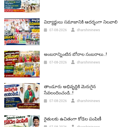
విద్యార్థులు సమాజానికి ఆదర్శంగా నిలవాలి
07-08-2026
dharshininews
అంబరాన్నింటిన బోనాల సంబరాలు..!
07-08-2026
dharshininews
తాండూరు అభివృద్దికి మెరుగైన
సేవలందించండి..!
07-08-2026
dharshininews
రైతులకు ఉచితంగా కోడెల పంపిణీ
07-08-2026
dharshininews