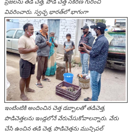
ప్ర‌జ‌లను త‌డి చెత్త‌, పొడి చెత్త సేక‌ర‌ణ గురించి
వివ‌రించారు. స్వ‌చ్ఛ భార‌త్‌లో భాగంగా
ఇంటింటికి అందించిన చెత్త డ‌బ్బాల‌తో త‌డిచెత్త‌,
పొడిచెత్త‌ల‌ను ఇండ్ల‌లోనే వేరుచేసుకోవాల‌న్నారు. వేరు
చేసి ఉంచిన త‌డి చెత్త‌, పొడిచెత్త‌ను మున్సిప‌ల్