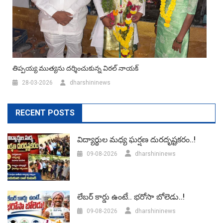
తిప్పయ్య ముత్యను దర్శించుకున్న విఠల్ నాయక్
28-03-2026
dharshininews
RECENT POSTS
విద్యార్థుల మధ్య ఘర్షణ దురదృష్టకరం..!
09-08-2026
dharshininews
లేబర్‌ కార్డు ఉంటే.. భరోసా బోలెడు..!
09-08-2026
dharshininews