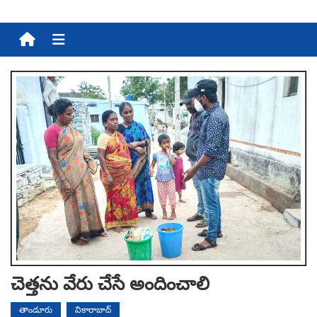
Menu
చెత్త‌ను వేరు చేసే అందించాలి
తాండూరు
వికారాబాద్