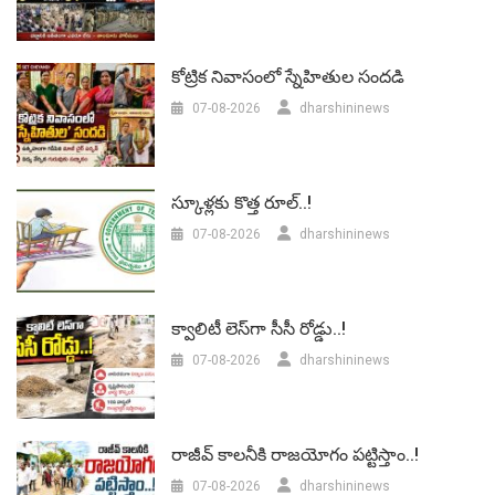
కోట్రిక నివాసంలో స్నేహితుల సందడి
07-08-2026
dharshininews
స్కూళ్లకు కొత్త రూల్..!
07-08-2026
dharshininews
క్వాలిటీ లెస్‌గా సీసీ రోడ్డు..!
07-08-2026
dharshininews
రాజీవ్ కాలనీకి రాజయోగం పట్టిస్తాం..!
07-08-2026
dharshininews