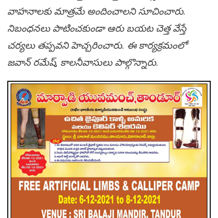
వాహ‌నాల‌కు మాత్ర‌మే అందించాల‌ని సూచించారు.
నిబంధ‌న‌లు పాటించ‌కుండా ఆరు బ‌య‌ట చెత్త వేస్తే
చ‌ర్య‌లు త‌ప్ప‌వ‌ని హెచ్చరించారు. ఈ కార్య‌క్ర‌మంలో
జవాన్ రమేష్, కాలనీవాసులు పాల్గొన్నారు.