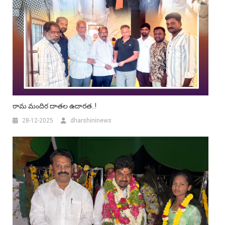
రామ మందిర దాతల ఉదారత..!
28-12-2025
dharshininews