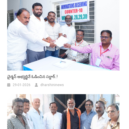
చైర్మన్‌ అభ్యర్థినే ఓడించిన సర్దార్..!
29-01-2026
dharshininews