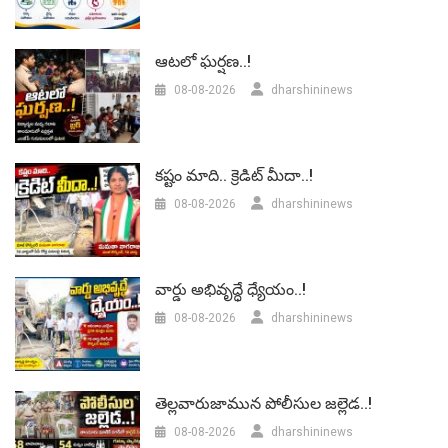
ఆటలో ఘర్షణ..!
08-08-2026
dharshininews
కష్టం మాది.. క్రెడిట్ మీదా..!
08-08-2026
dharshininews
వార్డు అభివృద్ధే ధ్యేయం..!
08-08-2026
dharshininews
తెల్లవారుజామున పోలీసుల జల్లెడ..!
08-08-2026
dharshininews