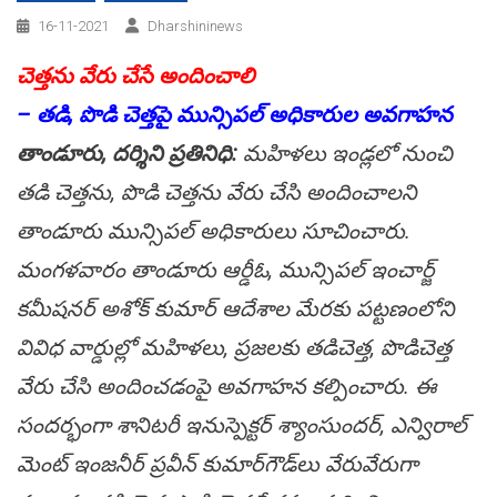
16-11-2021
Dharshininews
చెత్త‌ను వేరు చేసే అందించాలి
– త‌డి, పొడి చెత్త‌పై మున్సిప‌ల్ అధికారుల అవ‌గాహ‌న
తాండూరు, ద‌ర్శిని ప్ర‌తినిధి:
మ‌హిళ‌లు ఇండ్ల‌లో నుంచి
త‌డి చెత్త‌ను, పొడి చెత్త‌ను వేరు చేసి అందించాల‌ని
తాండూరు మున్సిప‌ల్ అధికారులు సూచించారు.
మంగ‌ళ‌వారం తాండూరు ఆర్డీఓ, మున్సిప‌ల్ ఇంచార్జ్
క‌మీష‌న‌ర్ అశోక్ కుమార్ ఆదేశాల మేర‌కు ప‌ట్ట‌ణంలోని
వివిధ వార్డుల్లో మ‌హిళ‌లు, ప్ర‌జ‌ల‌కు త‌డిచెత్త‌, పొడిచెత్త
వేరు చేసి అందించ‌డంపై అవ‌గాహ‌న క‌ల్పించారు. ఈ
సంద‌ర్భంగా శానిట‌రీ ఇనుస్పెక్ట‌ర్ శ్యాంసుంద‌ర్, ఎన్విరాల్
మెంట్ ఇంజ‌నీర్ ప్ర‌వీన్ కుమార్‌గౌడ్‌లు వేరువేరుగా