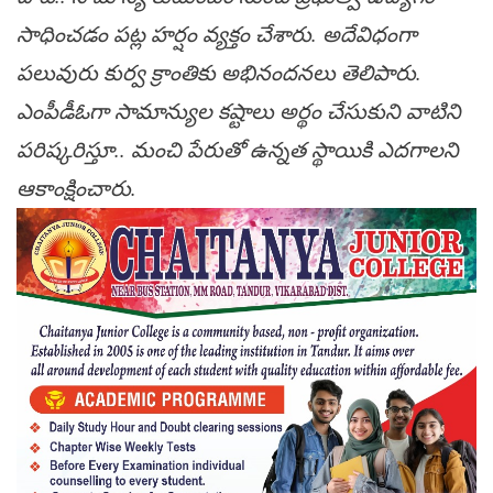
సాధించడం పట్ల హర్షం వ్యక్తం చేశారు. అదేవిధంగా
పలువురు కుర్వ క్రాంతికు అభినందనలు తెలిపారు.
ఎంపీడీఓగా సామాన్యుల కష్టాలు అర్థం చేసుకుని వాటిని
పరిష్కరిస్తూ.. మంచి పేరుతో ఉన్నత స్థాయికి ఎదగాలని
ఆకాంక్షించారు.