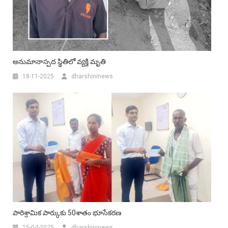
అనుమానాస్పద స్థితిలో వ్యక్తి మృతి
18-11-2025
dharshininews
పారిశ్రామిక పార్కుకు 50శాతం భూసేకరణ
15-04-2025
dharshininews