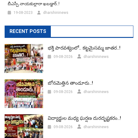
బీఎస్పీ నాయకుల్లారా ఖబడ్దార్..!
19-08-2023
dharshininews
RECENT POSTS
భక్తి పారవశ్యంలో.. కట్టమైసమ్మ జాతర..!
09-08-2026
dharshininews
బోనమెత్తిన తాండూరు..!
09-08-2026
dharshininews
విద్యార్థుల మధ్య ఘర్షణ దురదృష్టకరం..!
09-08-2026
dharshininews