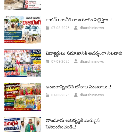
రాజీవ్ కాలనీకి రాజయోగం పట్టిస్తాం..!
07-08-2026
dharshininews
విద్యార్థులు సమాజానికి ఆదర్శంగా నిలవాలి
07-08-2026
dharshininews
అంబరాన్నింటిన బోనాల సంబరాలు..!
07-08-2026
dharshininews
తాండూరు అభివృద్దికి మెరుగైన
సేవలందించండి..!