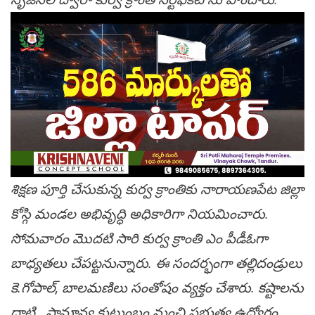
శిక్షణ పూర్తి చేసుకున్న కుర్వ క్రాంతికు నారాయణపేట జిల్లా
కోస్గి మండల అభివృద్ధి అధికారిగా నియమించారు.
సోమవారం మొదటి సారి కుర్వ క్రాంతి ఎం పీడీఓగా
బాధ్యతలు చేపట్టనున్నారు. ఈ సందర్భంగా తల్లిదండ్రులు
కె.గోపాల్, బాలమణిలు సంతోషం వ్యక్తం చేశారు. కష్టాలను
దాటి.. సామాన్య కుటుంబం నుంచి ప్రభుత్వ ఉద్యోగం