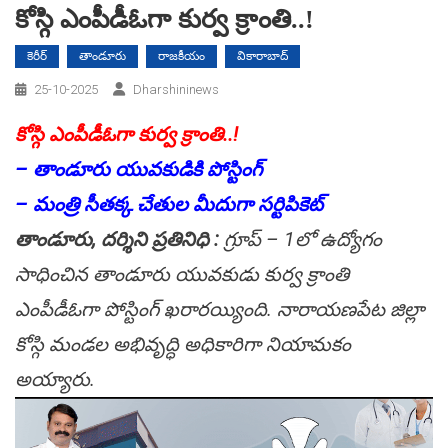
కోస్గి ఎంపీడీఓగా కుర్వ క్రాంతి..!
కెరీర్
తాండూరు
రాజకీయం
వికారాబాద్
25-10-2025
Dharshininews
కోస్గి ఎంపీడీఓగా కుర్వ క్రాంతి..!
– తాండూరు యువకుడికి పోస్టింగ్
– మంత్రి సీతక్క చేతుల మీదుగా సర్టిపికెట్
తాండూరు, దర్శిని ప్రతినిధి :
గ్రూప్ – 1లో ఉద్యోగం
సాధించిన తాండూరు యువకుడు కుర్వ క్రాంతి
ఎంపీడీఓగా పోస్టింగ్ ఖరారయ్యింది. నారాయణపేట జిల్లా
కోస్గి మండల అభివృద్ధి అధికారిగా నియామకం
అయ్యారు.