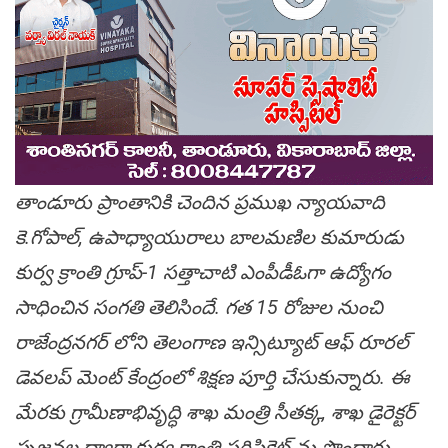
తాండూరు ప్రాంతానికి చెందిన ప్రముఖ న్యాయవాది
కె.గోపాల్, ఉపాధ్యాయురాలు బాలమణిల కుమారుడు
కుర్వ క్రాంతి గ్రూప్-1 సత్తాచాటి ఎంపీడీఓగా ఉద్యోగం
సాధించిన సంగతి తెలిసిందే. గత 15 రోజుల నుంచి
రాజేంద్రనగర్ లోని తెలంగాణ ఇన్సిట్యూట్ ఆఫ్ రూరల్
డెవలప్ మెంట్ కేంద్రంలో శిక్షణ పూర్తి చేసుకున్నారు. ఈ
మేరకు గ్రామీణాభివృద్ధి శాఖ మంత్రి సీతక్క, శాఖ డైరెక్టర్
సృజనల ద్వారా కుర్వ క్రాంతి సర్టిఫికెట్ ను పొందారు.