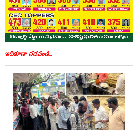
ఇదికూడా చదవండి…