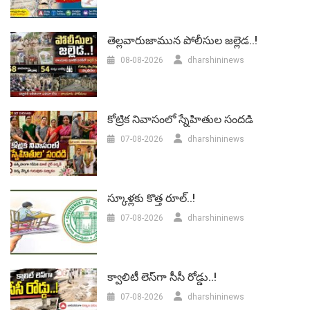
తెల్లవారుజామున పోలీసుల జల్లెడ..!
08-08-2026
dharshininews
కోట్రిక నివాసంలో స్నేహితుల సందడి
07-08-2026
dharshininews
స్కూళ్లకు కొత్త రూల్..!
07-08-2026
dharshininews
క్వాలిటీ లెస్‌గా సీసీ రోడ్డు..!
07-08-2026
dharshininews