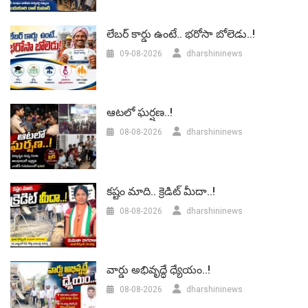
లేబర్‌ కార్డు ఉంటే.. భరోసా బోలెడు..!
09-08-2026
dharshininews
ఆటలో ఘర్షణ..!
08-08-2026
dharshininews
కష్టం మాది.. క్రెడిట్ మీదా..!
08-08-2026
dharshininews
వార్డు అభివృద్ధే ధ్యేయం..!
08-08-2026
dharshininews