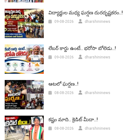
విద్యార్థుల మధ్య ఘర్షణ దురదృష్టకరం..!
09-08-2026
dharshininews
లేబర్‌ కార్డు ఉంటే.. భరోసా బోలెడు..!
09-08-2026
dharshininews
ఆటలో ఘర్షణ..!
08-08-2026
dharshininews
కష్టం మాది.. క్రెడిట్ మీదా..!
08-08-2026
dharshininews