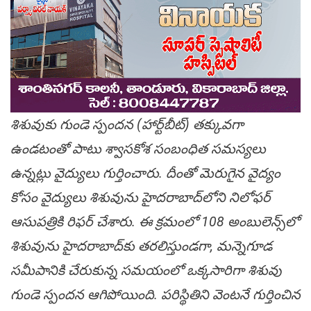
శిశువుకు గుండె స్పందన (హార్ట్‌బీట్) తక్కువగా
ఉండటంతో పాటు శ్వాసకోశ సంబంధిత సమస్యలు
ఉన్నట్లు వైద్యులు గుర్తించారు. దీంతో మెరుగైన వైద్యం
కోసం వైద్యులు శిశువును హైదరాబాద్‌లోని నిలోఫర్
ఆసుపత్రికి రిఫర్ చేశారు. ఈ క్రమంలో 108 అంబులెన్స్‌లో
శిశువును హైదరాబాద్‌కు తరలిస్తుండగా, మన్నెగూడ
సమీపానికి చేరుకున్న సమయంలో ఒక్కసారిగా శిశువు
గుండె స్పందన ఆగిపోయింది. పరిస్థితిని వెంటనే గుర్తించిన