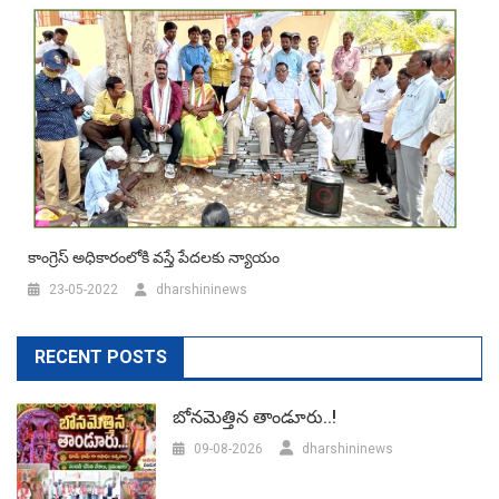
కాంగ్రెస్ అధికారంలోకి వస్తే పేదలకు న్యాయం
23-05-2022
dharshininews
RECENT POSTS
బోనమెత్తిన తాండూరు..!
09-08-2026
dharshininews