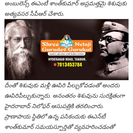
అంబులెన్స్ ఈఎంటీ శాంత్‌కుమార్ అప్రమత్తమై శిశువుకు
అత్యవసర సీపీఆర్‌ చేశారు.
దీంతో శిశువుకు మళ్లీ ఊపిరి పీల్చుకోవడంతో అందరు
ఊపిరిపీల్చుకున్నారు. అనంతరం శిశువును సురక్షితంగా
హైదరాబాద్ నిలోఫర్ ఆసుపత్రికి తరలించారు.
ప్రాణాపాయ స్థితిలో ఉన్న పసికందుకు ఈఎన్‌టీ
శాంత్‌కుమార్ సమయస్పూర్తితో వ్యవహరించడంతో