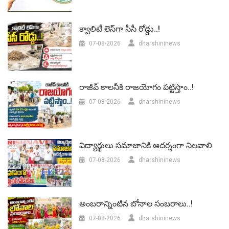
క్వాలిటీ లెస్‌గా సీసీ రోడ్డు..!
07-08-2026
dharshininews
రాజీవ్ కాలనీకి రాజయోగం పట్టిస్తాం..!
07-08-2026
dharshininews
విద్యార్థులు సమాజానికి ఆదర్శంగా నిలవాలి
07-08-2026
dharshininews
అంబరాన్నింటిన బోనాల సంబరాలు..!
07-08-2026
dharshininews