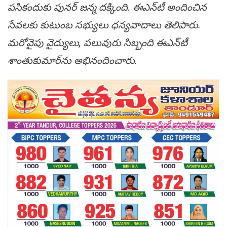
పసికందుకు పునర్‌ జన్మ దక్కింది. ఈఎన్‌టీ అందించిన
సేవలకు కుటుంబ సభ్యులు ధన్యవాదాలు తెలిపారు.
మరోవైపు వైద్యులు, పలువురు సిబ్బంది ఈఎన్‌టీ
శాంతుకుమార్‌ను అభినందించారు.