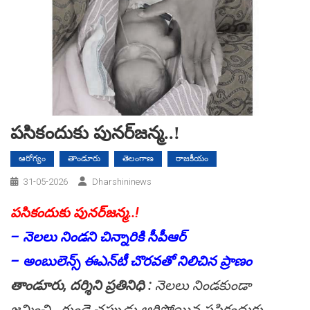
పసికందుకు పునర్‌జన్మ..!
ఆరోగ్యం
తాండూరు
తెలంగాణ
రాజకీయం
31-05-2026
Dharshininews
పసికందుకు పునర్‌జన్మ..!
– నెలలు నిండని చిన్నారికి సీపీఆర్‌
– అంబులెన్స్‌ ఈఎన్‌టీ చొరవతో నిలిచిన ప్రాణం
తాండూరు, దర్శిని ప్రతినిధి :
నెలలు నిండకుండా
జన్మించి.. గుండె చప్పుడు ఆగిపోయిన పసికందుకు