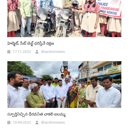
హెల్మెట్, సీట్ బెల్ట్ ధరిస్తేనే రక్షణ
17-11-2022
dharshininews
స్ఫూర్తినిచ్చిన ధీరవనిత చాకలి ఐలమ్మ
10-09-2022
dharshininews