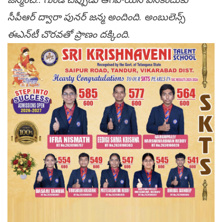
సీపీఆర్‌ ద్వారా పునర్‌ జన్మ అందింది. అంబులెన్స్
ఈఎన్‌టీ చొరవతో ప్రాణం దక్కింది.