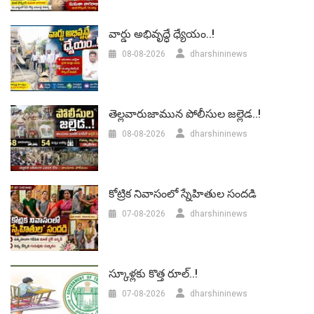
వార్డు అభివృద్ధే ధ్యేయం..!
08-08-2026
dharshininews
తెల్లవారుజామున పోలీసుల జల్లెడ..!
08-08-2026
dharshininews
కోట్రిక నివాసంలో స్నేహితుల సందడి
07-08-2026
dharshininews
స్కూళ్లకు కొత్త రూల్..!
07-08-2026
dharshininews