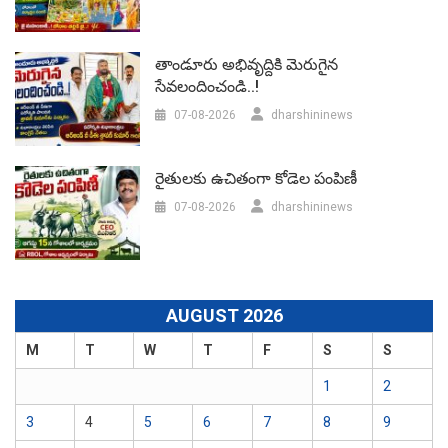
తాండూరు అభివృద్దికి మెరుగైన
సేవలందించండి..!
07-08-2026
dharshininews
రైతులకు ఉచితంగా కోడెల పంపిణీ
07-08-2026
dharshininews
AUGUST 2026
M
T
W
T
F
S
S
1
2
3
4
5
6
7
8
9