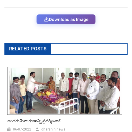
Download as Image
RELATED POSTS
అందరు సేవా గుణాన్ని ప్రదర్శించాలి
06-07-2022
dharshininews