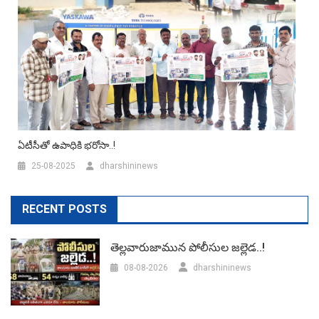
ఏటీసీతో ఉపాధికి భరోసా..!
25-08-2025
dharshininews
RECENT POSTS
తెల్లవారుజామున పోలీసుల జల్లెడ..!
08-08-2026
dharshininews