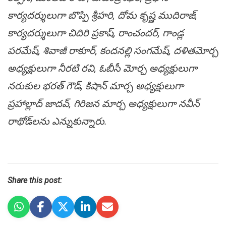
కార్యదర్శులుగా బొప్పి శ్రీహరి, దోమ కృష్ణ ముదిరాజ్,
కార్యదర్శులుగా చిదిరి ప్రకాష్, రాంచందర్, గాండ్ల
పరమేష్, శివాజీ రాకూర్, కందనల్లి సంగమేష్, దళితమోర్చ
అధ్యక్షులుగా నీరటి రవి, ఓబీసీ మోర్చ అధ్యక్షులుగా
నరుకుల భరత్ గౌడ్, కిషాన్ మార్చ అధ్యక్షులుగా
ప్రహాల్లాద్ జాదవ్, గిరిజన మార్చ అధ్యక్షులుగా నవీన్
రాథోడ్‌ల‌ను ఎన్నుకున్నారు.
Share this post: