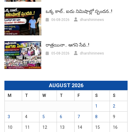
ఒక్క కాల్.. ఐదు నిమిషాల్లో స్పందన..!
06-08-2026
dharshininews
రాత్రయినా.. ఆగని సేవ..!
05-08-2026
dharshininews
AUGUST 2026
M
T
W
T
F
S
S
1
2
3
4
5
6
7
8
9
10
11
12
13
14
15
16