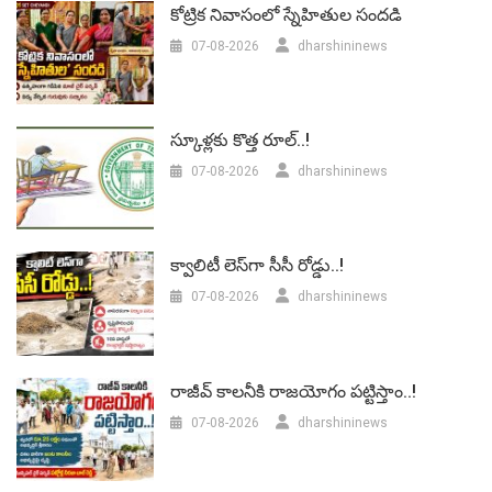
కోట్రిక నివాసంలో స్నేహితుల సందడి
07-08-2026
dharshininews
స్కూళ్లకు కొత్త రూల్..!
07-08-2026
dharshininews
క్వాలిటీ లెస్‌గా సీసీ రోడ్డు..!
07-08-2026
dharshininews
రాజీవ్ కాలనీకి రాజయోగం పట్టిస్తాం..!
07-08-2026
dharshininews