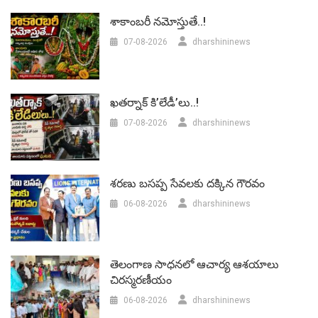
శాకాంబరీ నమోస్తుతే..!
07-08-2026
dharshininews
ఖతర్నాక్ కి’లేడీ’లు..!
07-08-2026
dharshininews
శరణు బసప్ప సేవలకు దక్కిన గౌరవం
06-08-2026
dharshininews
తెలంగాణ సాధనలో ఆచార్య ఆశయాలు
చిరస్మరణీయం
06-08-2026
dharshininews