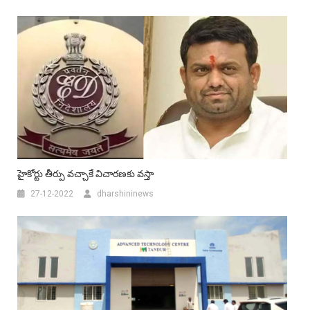
హైకోర్టు తీర్పు వచ్చాకే విచారణకు వస్తా
27-12-2022
dharshininews