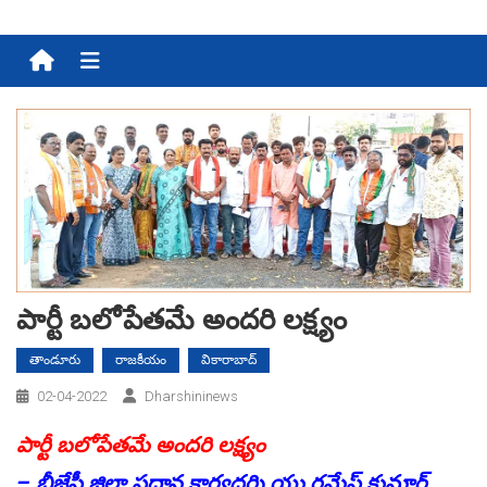
Menu
పార్టీ బలోపేతమే అంద‌రి ల‌క్ష్యం
తాండూరు
రాజకీయం
వికారాబాద్
02-04-2022
Dharshininews
పార్టీ బలోపేతమే అంద‌రి ల‌క్ష్యం
– బీజేపీ జిల్లా ప్రధాన కార్యదర్శి యు.రమేష్ కుమార్