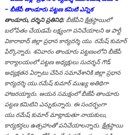
– బీజేపీ తాండూరు పట్టణ కమిటి ఎన్నిక
తాండూరు, ద‌ర్శిని ప్ర‌తినిధి:
బీజేపీని క్షేత్రస్థాయిలో
బలోపేతం చేయ‌డ‌మే ల‌క్ష్యంగా ప‌నిచేయాల‌ని ఆ పార్టీ
వికారాబాద్ జిల్లా ప్రధాన కార్యదర్శి యు. రమేష్ కుమార్
పేర్కొన్నారు. శనివారం తాండూరు పట్టణంలోని బీజేపీ
కార్యాలయంలో పట్టణ అధ్యక్షులు సుదర్శన్ గౌడ్
అధ్యక్షతన ఏర్పాటు చేసిన సమావేశానికి జిల్లా ప్రధాన
కార్యదర్శి యు.రమేష్ కుమార్ ముఖ్య అతిథిగా
హాజరయ్యారు. ఆయన సమక్షంలో బీజేపీ తాండూరు
పట్టణ కమిటిని ఎన్నుకున్నారు. ఈ సందర్భంగా
యు.రమేష్ కుమార్ మాట్లాడుతూ నాయకులు,
కార్యకర్తలు ఉత్సహాంతో పనిచేయాలన్నారు. క్షేత్రస్థాయి