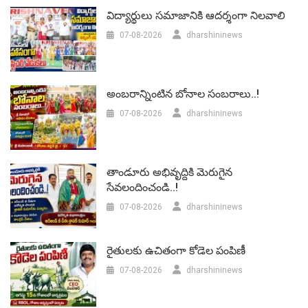
విద్యార్థులు సమాజానికి ఆదర్శంగా నిలవాలి
07-08-2026
dharshininews
అంబరాన్నింటిన బోనాల సంబరాలు..!
07-08-2026
dharshininews
తాండూరు అభివృద్దికి మెరుగైన
సేవలందించండి..!
07-08-2026
dharshininews
రైతులకు ఉచితంగా కోడెల పంపిణీ
07-08-2026
dharshininews