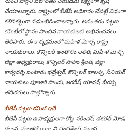
నుంచి పార్టీని బలోపేతం చేయడమే లక్ష్యంగా కృషి
చేయాలన్నారు. రాష్ట్రంలో బీజేపీ అధికారం చేపట్టే విధంగా
కలిసికట్టుగా నడుంబిగించాలన్నారు. అనంతరం పట్టణ
కమిటీలో స్థానం పొందిన నాయకులకు అభినందనలు
తెలిపారు. ఈ కార్యక్రమంలో మహిళ మోర్చ రాష్ట్ర
నాయకురాలు. కౌన్సిలర్ అంతారం లలిత, మహిళ మోర్చ
జిల్లా అధ్యక్షురాలు, కౌన్సిలర్ సాహు శ్రీలత, జిల్లా
కార్యదర్శి బంటారం భద్రేశ్వర్, కౌన్సిలర్ బాలప్ప, సీనియర్
నాయకులు పూజారి పాండు, జగదీష్ యాదవ్, బీరప్ప
తదితరులు పాల్గొన్నారు.
బీజేపీ ప‌ట్ట‌ణ క‌మిటి ఇదే
బీజేపీ పట్టణ ఉపాధ్యక్షులగా కోట్ల నరేందర్, దశరత్ మోడి,
కల్పన, మంతటి రాజు, వి.చంద్రశేఖర్, ప్రధాన