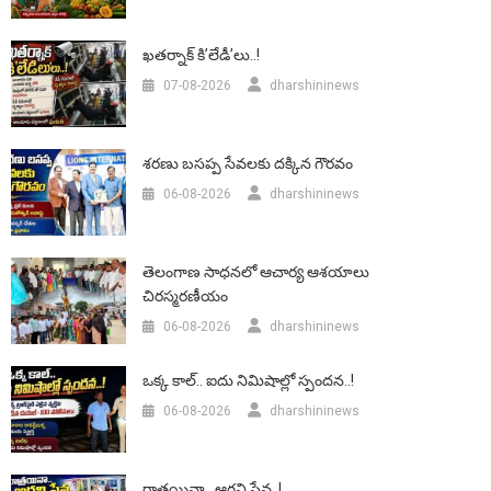
ఖతర్నాక్ కి’లేడీ’లు..!
07-08-2026
dharshininews
శరణు బసప్ప సేవలకు దక్కిన గౌరవం
06-08-2026
dharshininews
తెలంగాణ సాధనలో ఆచార్య ఆశయాలు
చిరస్మరణీయం
06-08-2026
dharshininews
ఒక్క కాల్.. ఐదు నిమిషాల్లో స్పందన..!
06-08-2026
dharshininews
రాత్రయినా.. ఆగని సేవ..!