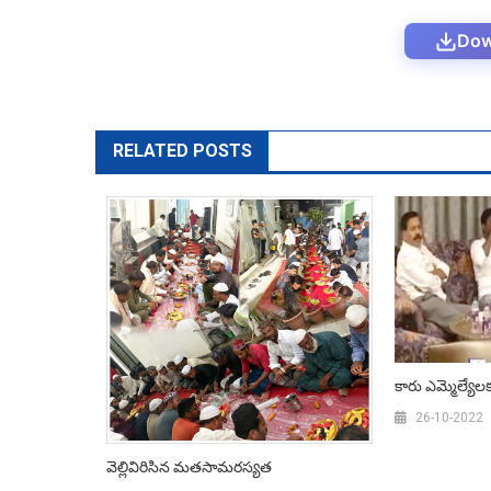
Dow
RELATED POSTS
కారు ఎమ్మెల్యేలక
26-10-2022
వెల్లివిరిసిన మతసామరస్యత