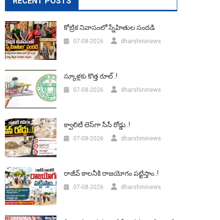
RECENT POSTS
కోట్రిక నివాసంలో స్నేహితుల సందడి
07-08-2026
dharshininews
స్కూళ్లకు కొత్త రూల్..!
07-08-2026
dharshininews
క్వాలిటీ లెస్‌గా సీసీ రోడ్డు..!
07-08-2026
dharshininews
రాజీవ్ కాలనీకి రాజయోగం పట్టిస్తాం..!
07-08-2026
dharshininews