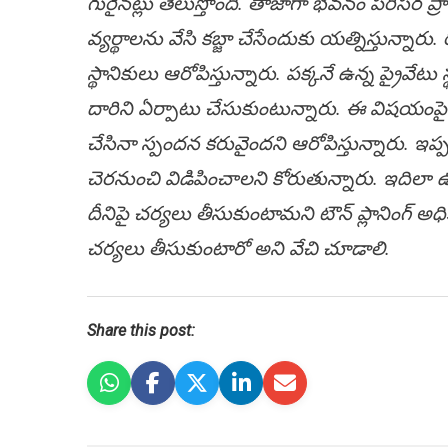
గురైన‌ట్లు తెలుస్తోంది. తాజాగా భ‌వ‌నం ప‌రిస‌ర
వ్య‌ర్థాల‌ను వేసి క‌బ్జా చేసేందుకు య‌త్నిస్తున్నారు
స్థానికులు ఆరోపిస్తున్నారు. ప‌క్క‌నే ఉన్న ప్రైవేటు స్
దారిని ఏర్పాటు చేసుకుంటున్నారు. ఈ విష‌యంపై స్
చేసినా స్పంద‌న క‌రువైంద‌ని ఆరోపిస్తున్నారు. ఇప్ప‌ట
చెర‌నుంచి విడిపించాల‌ని కోరుతున్నారు. ఇదిలా ఉ
దీనిపై చ‌ర్య‌లు తీసుకుంటామ‌ని టౌన్ ప్లానింగ్
చ‌ర్య‌లు తీసుకుంటారో అని వేచి చూడాలి.
Share this post: