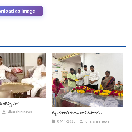
nload as Image
ు కరెన్సీ ఎర
dharshininews
మృతురాలి కుటుంబానికి సాయం
04-11-2025
dharshininews