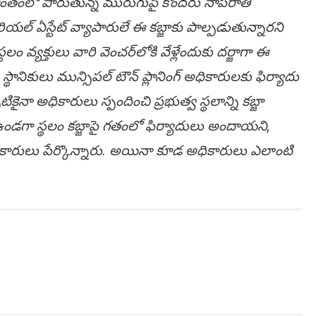
 ప్రాంతంలో పారుతున్న మురుగుపై కొంద‌రు నాప‌రాతి
. రియ‌ల్ ఏస్టేట్ వ్యాపారులే ఈ క‌బ్జాకు పాల్ప‌డుతున్నార‌ని
థ‌లం వ్య‌క్తులు వారి వెంచ‌ర్‌లోకి వేళ్లేందుకు ద‌ర్జాగా ఈ
థానికులు మున్సిప‌ల్ టౌన్ ప్లానింగ్ అధికారుల‌కు ఫిర్యాదు
ికైనా అధికారులు స్పందించి ప్ర‌భుత్వ స్థ‌లాన్ని క‌బ్జా
ండ‌గా స్థ‌లం క‌బ్జాపై గ‌తంలో ఫిర్యాదులు అందాయ‌ని,
 అధికారులు పేర్కొన్నారు. అయినా కూడ అధికారులు ఎలాంటి