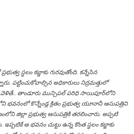
‌భుత్వ స్థ‌లం క‌బ్జాకు గుర‌వుతోంది. క‌న్నేసిన
నారు. ప‌ట్టించుకోవాల్సిన అధికారులు నిద్ర‌మ‌త్తులో
ోకి వెళితే.. తాండూరు మున్సిప‌ల్ ప‌రిధి సాయిపూర్‌లోని
లోని భ‌వనంలో కొన్నేండ్ల క్రితం ప్ర‌భుత్వ యూనానీ ఆసుప‌త్రిని
ోని జిల్లా ప్ర‌భుత్వ ఆసుప‌త్రికి త‌ర‌లించారు. అప్ప‌టి
. ఇప్ప‌టికే ఆ భ‌వ‌నం చుట్టు ఉన్న కొంత స్థ‌లం క‌బ్జాకు