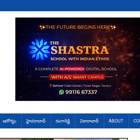
ఆరోగ్యం
హైదరాబాద్
రంగారెడ్డి
వికారాబాద్
ABOUT
CO