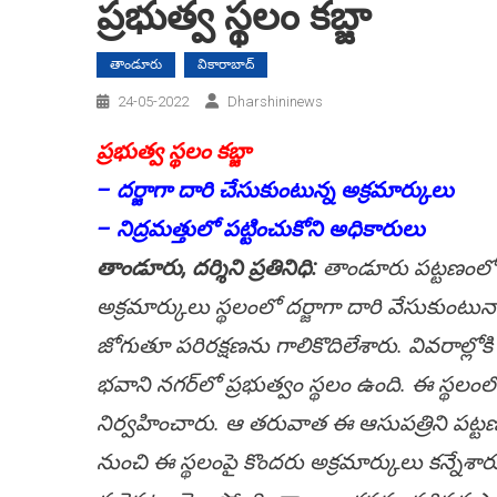
ప్ర‌భుత్వ స్థ‌లం క‌బ్జా
తాండూరు
వికారాబాద్
24-05-2022
Dharshininews
ప్ర‌భుత్వ స్థ‌లం క‌బ్జా
– ద‌ర్జాగా దారి చేసుకుంటున్న అక్ర‌మార్కులు
– నిద్రమ‌త్తులో ప‌ట్టించుకోని అధికారులు
తాండూరు, ద‌ర్శిని ప్ర‌తినిధి:
తాండూరు ప‌ట్ట‌ణంలో ప్ర
అక్ర‌మార్కులు స్థ‌లంలో ద‌ర్జాగా దారి వేసుకుంటున్
జోగుతూ ప‌రిర‌క్ష‌ణ‌ను గాలికొదిలేశారు. వివ‌రాల్ల
భ‌వాని న‌గ‌ర్‌లో ప్ర‌భుత్వం స్థ‌లం ఉంది. ఈ స్థ‌లం
నిర్వ‌హించారు. ఆ త‌రువాత ఈ ఆసుప‌త్రిని ప‌ట్ట‌ణంల
నుంచి ఈ స్థ‌లంపై కొంద‌రు అక్ర‌మార్కులు క‌న్నేశారు