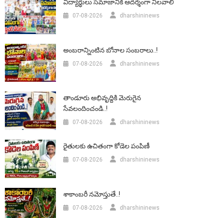
విద్యార్థులు సమాజానికి ఆదర్శంగా నిలవాలి
07-08-2026
dharshininews
అంబరాన్నింటిన బోనాల సంబరాలు..!
07-08-2026
dharshininews
తాండూరు అభివృద్దికి మెరుగైన
సేవలందించండి..!
07-08-2026
dharshininews
రైతులకు ఉచితంగా కోడెల పంపిణీ
07-08-2026
dharshininews
శాకాంబరీ నమోస్తుతే..!
07-08-2026
dharshininews