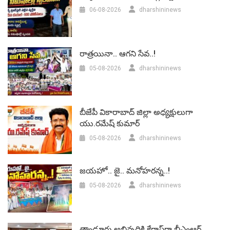
06-08-2026
dharshininews
రాత్రయినా.. ఆగని సేవ..!
05-08-2026
dharshininews
బీజేపీ వికారాబాద్‌ జిల్లా అధ్యక్షులుగా
యు.రమేష్‌ కుమార్
05-08-2026
dharshininews
జయహో.. జై.. మనోహరన్న..!
05-08-2026
dharshininews
తాండూరు అభివృద్ధికి కేరాఫ్‌గా బీఎంఆర్‌