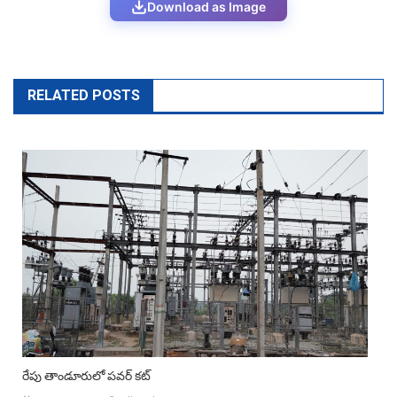
Download as Image
RELATED POSTS
రేపు తాండూరులో పవర్ కట్