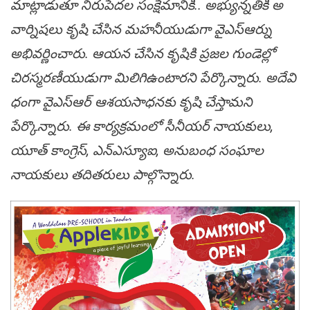
మాట్లాడుతూ నిరుపేదల సంక్షేమానికి.. అభ్యున్నతికి అ
వార్నిషలు కృషి చేసిన మహనీయుడుగా వైఎస్ఆర్ను
అభివర్ణించారు. ఆయన చేసిన కృషికి ప్రజల గుండెల్లో
చిరస్మరణీయుడుగా మిలిగిఉంటారని పేర్కొన్నారు. అదేవి
ధంగా వైఎస్ఆర్ ఆశయసాధనకు కృషి చేస్తామని
పేర్కొన్నారు. ఈ కార్యక్రమంలో సీనీయర్ నాయకులు,
యూత్ కాంగ్రెస్, ఎన్ఎస్యూఐ, అనుబంధ సంఘాల
నాయకులు తదితరులు పాల్గొన్నారు.