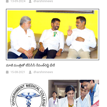
13-09-2024
dharshininews
మాజీ మంత్రితో టీపీసీసీ రేవంత్‌రెడ్డి భేటీ
15-08-2021
dharshininews