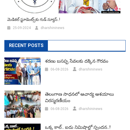
మెడికల్ స్టూడెంట్స్‌కు గుడ్ న్యూస్..!
25-09-2024
dharshininews
RECENT POSTS
శరణు బసప్ప సేవలకు దక్కిన గౌరవం
06-08-2026
dharshininews
తెలంగాణ సాధనలో ఆచార్య ఆశయాలు
చిరస్మరణీయం
06-08-2026
dharshininews
ఒక్క కాల్.. ఐదు నిమిషాల్లో స్పందన..!