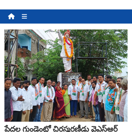
Menu
పేదల గుండెంట్లో చిరస్మరణీడు వైఎస్ఆర్