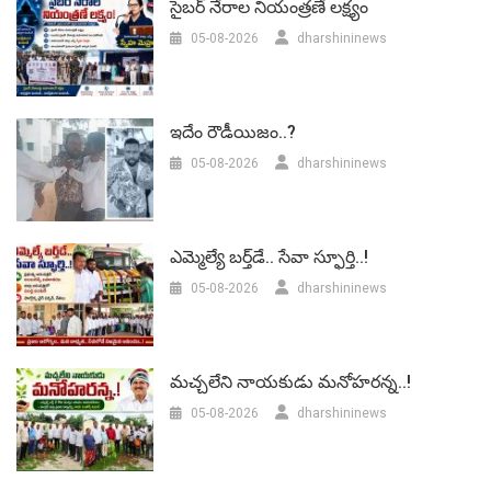
సైబర్ నేరాల నియంత్రణే లక్ష్యం
05-08-2026
dharshininews
ఇదేం రౌడీయిజం..?
05-08-2026
dharshininews
ఎమ్మెల్యే బర్త్‌డే.. సేవా స్ఫూర్తి..!
05-08-2026
dharshininews
మచ్చలేని నాయకుడు మనోహరన్న..!
05-08-2026
dharshininews