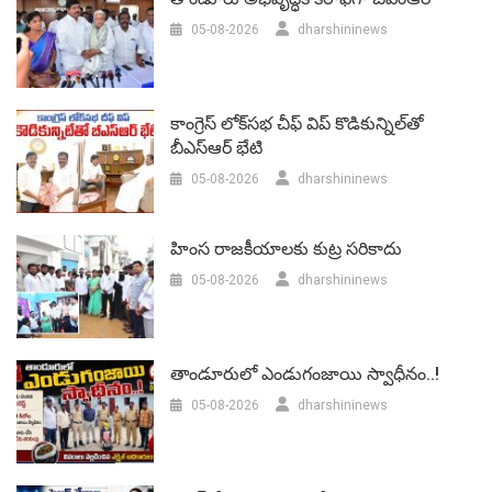
05-08-2026
dharshininews
కాంగ్రెస్ లోక్‌సభ చీఫ్ విప్ కొడికున్నిల్‌తో
బీఎస్‌ఆర్‌ భేటి
05-08-2026
dharshininews
హింస రాజకీయాలకు కుట్ర సరికాదు
05-08-2026
dharshininews
తాండూరులో ఎండుగంజాయి స్వాధీనం..!
05-08-2026
dharshininews