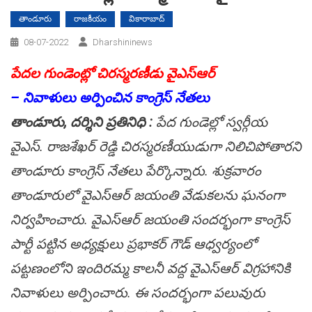
తాండూరు
రాజకీయం
వికారాబాద్
08-07-2022
Dharshininews
పేదల గుండెంట్లో చిరస్మరణీడు వైఎస్ఆర్
– నివాళులు అర్పించిన కాంగ్రెస్ నేత‌లు
తాండూరు, ద‌ర్శిని ప్ర‌తినిధి :
పేద గుండెల్లో స్వర్గీయ
వైఎస్. రాజశేఖర్ రెడ్డి చిరస్మరణీయుడుగా నిలిచిపోతారని
తాండూరు కాంగ్రెస్ నేతలు పేర్కొన్నారు. శుక్రవారం
తాండూరులో వైఎస్ఆర్ జయంతి వేడుకలను ఘనంగా
నిర్వహించారు. వైఎస్ఆర్ జయంతి సందర్భంగా కాంగ్రెస్
పార్టీ పట్టిన అధ్యక్షులు ప్రభాకర్ గౌడ్ ఆధ్వర్యంలో
పట్టణంలోని ఇందిరమ్మ కాలనీ వద్ద వైఎస్ఆర్ విగ్రహానికి
నివాళులు అర్పించారు. ఈ సందర్భంగా పలువురు