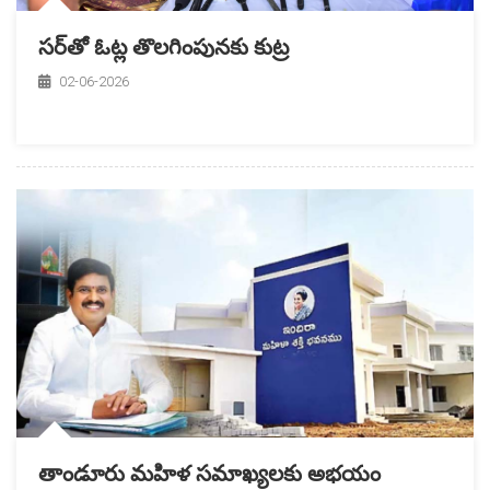
సర్‌తో ఓట్ల తొలగింపునకు కుట్ర
02-06-2026
తాండూరు మహిళ సమాఖ్యలకు అభయం