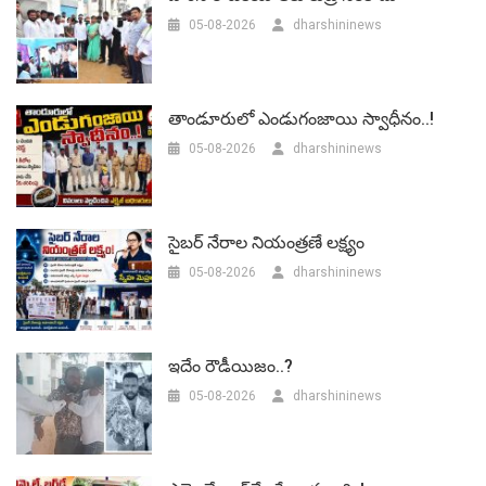
05-08-2026
dharshininews
తాండూరులో ఎండుగంజాయి స్వాధీనం..!
05-08-2026
dharshininews
సైబర్ నేరాల నియంత్రణే లక్ష్యం
05-08-2026
dharshininews
ఇదేం రౌడీయిజం..?
05-08-2026
dharshininews