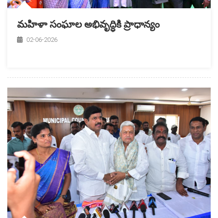
మహిళా సంఘాల అభివృద్ధికి ప్రాధాన్యం
02-06-2026