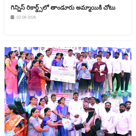
గిన్నిస్‌ రికార్డ్స్‌లో తాండూరు అమ్మాయికి చోటు
02-06-2026