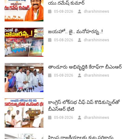
యు.రమేష్‌ కుమార్
05-08-2026
dharshininews
జయహో.. జై.. మనోహరన్న..!
05-08-2026
dharshininews
తాండూరు అభివృద్ధికి కేరాఫ్‌గా బీఎంఆర్‌
05-08-2026
dharshininews
కాంగ్రెస్ లోక్‌సభ చీఫ్ విప్ కొడికున్నిల్‌తో
బీఎస్‌ఆర్‌ భేటి
05-08-2026
dharshininews
హింస రాజకీయాలకు కుట్ర సరికాదు