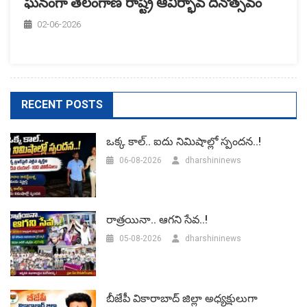
ఘనంగా తెలంగాణ రాష్ట్ర ఆవిర్భావ దినోత్సవం
02-06-2026
RECENT POSTS
ఒక్క కాల్.. ఐదు నిమిషాల్లో స్పందన..!
06-08-2026
dharshininews
రాత్రయినా.. ఆగని సేవ..!
05-08-2026
dharshininews
బీజేపీ వికారాబాద్‌ జిల్లా అధ్యక్షులుగా