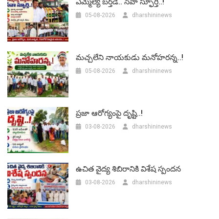
ఎమ్మెల్యే బర్త్‌డే.. సేవా స్ఫూర్తి..!
05-08-2026
dharshininews
మచ్చలేని నాయకుడు మనోహరన్న..!
05-08-2026
dharshininews
ప్రజా ఆరోగ్యంపై దృష్టి..!
03-08-2026
dharshininews
ఉచిత వైద్య శిబిరానికి విశేష స్పందన
03-08-2026
dharshininews