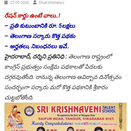
27-05-2026
Dharshininews
రేషన్‌ కార్డు ఉంటే చాలు..!
– ప్రతి కుటుంబానికి రూ. 5లక్షలు
– తెలంగాణ సర్కారు కొత్త పథకం
– అర్హతలు, నిబంధనలు ఇవే..
హైదరాబాద్, దర్శిని ప్రతినిధి :
తెలంగాణ రాష్ట్రంలో
కాంగ్రెస్ ప్రభుత్వం సంక్షేమ పథకాలతో పేదలకు
దగ్గరవుతోంది. రానున్న తెలంగాణ ఆవిర్బావ దినోత్సవం
సందర్భంగా సర్కారు మరో కొత్త పథకానికి శ్రీకారం
చుట్టబోతోంది.