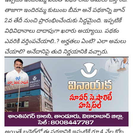
తాజాగా ఇందిరమ్మ కుటుంబ బీమా అనే పథకాన్ని జూన్
2వ తేదీ నుంచి ప్రారంభించేందుకు సిద్దమైంది. ఇప్పటికే
విధివిధానాలు దాదాపుగా ఖరారు అయ్యాయి. పథకం
ఎవరికి వర్తింపచేయాలి..? అర్హతలు ఏంటి? ఎలా అమలు
చేయాలి? అనేదానిపై తుది నిర్ణయానికి వచ్చారు.
అయితే బడ్జెట్‌లో ఈ పథకానికి ఇప్పటికే రూ.4 వేల కోట్ల