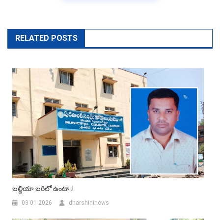
RELATED POSTS
బల్దియా బరిలో ఉంటా..!
03-01-2026
dharshininews