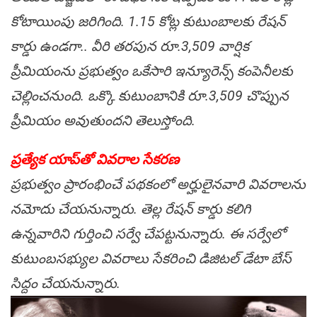
కోటాయింపు జరిగింది. 1.15 కోట్ల కుటుంబాలకు రేషన్
కార్డు ఉండగా.. వీరి తరపున రూ.3,509 వార్షిక
ప్రీమియంను ప్రభుత్వం ఒకేసారి ఇన్యూరెన్స్ కంపెనీలకు
చెల్లించనుంది. ఒక్కొ కుటుంబానికి రూ.3,509 చొప్పున
ప్రీమియం అవుతుందని తెలుస్తోంది.
ప్రత్యేక యాప్‌తో వివరాల సేకరణ
ప్రభుత్వం ప్రారంభించే పథకంలో అర్హులైనవారి వివరాలను
నమోదు చేయనున్నారు. తెల్ల రేషన్ కార్డు కలిగి
ఉన్నవారిని గుర్తించి సర్వే చేపట్టనున్నారు. ఈ సర్వేలో
కుటుంబసభ్యుల వివరాలు సేకరించి డిజిటల్ డేటా బేస్
సిద్దం చేయనున్నారు.