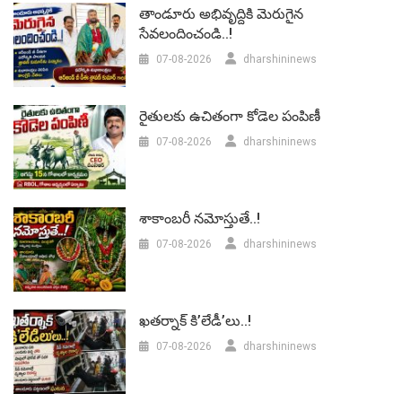
తాండూరు అభివృద్దికి మెరుగైన
సేవలందించండి..!
07-08-2026
dharshininews
రైతులకు ఉచితంగా కోడెల పంపిణీ
07-08-2026
dharshininews
శాకాంబరీ నమోస్తుతే..!
07-08-2026
dharshininews
ఖతర్నాక్ కి’లేడీ’లు..!
07-08-2026
dharshininews