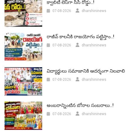
క్వాలిటీ లెస్‌గా సీసీ రోడ్డు..!
07-08-2026
dharshininews
రాజీవ్ కాలనీకి రాజయోగం పట్టిస్తాం..!
07-08-2026
dharshininews
విద్యార్థులు సమాజానికి ఆదర్శంగా నిలవాలి
07-08-2026
dharshininews
అంబరాన్నింటిన బోనాల సంబరాలు..!
07-08-2026
dharshininews