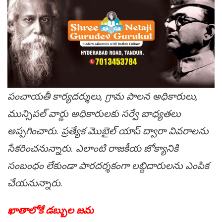
పంచాయతీ కార్యదర్శులు, గ్రామ పాలన అధికారులు,
మున్సిపల్ వార్డు అధికారులకు సర్వే బాధ్యతలు
అప్పగించారు. ప్రత్యేక మొబైల్ యాప్ ద్వారా వివరాలను
సేకరించనున్నారు. ఎలాంటి రాజకీయ జోక్యానికి
సంబంధం లేకుండా పారదర్శకంగా లబ్దిదారులను ఎంపిక
చేయనున్నారు.
ఖాతాలోకే డబ్బుల జమ