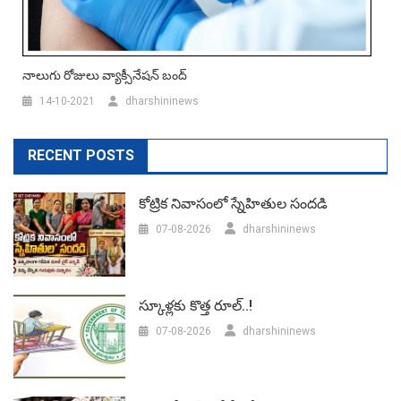
నాలుగు రోజులు వ్యాక్సీనేష‌న్ బంద్
14-10-2021
dharshininews
RECENT POSTS
కోట్రిక నివాసంలో స్నేహితుల సందడి
07-08-2026
dharshininews
స్కూళ్లకు కొత్త రూల్..!
07-08-2026
dharshininews