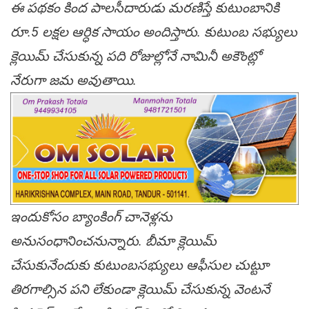
ఈ పథకం కింద పాలసీదారుడు మరణిస్తే కుటుంబానికి
రూ.5 లక్షల ఆర్ధిక సాయం అందిస్తారు. కుటుంబ సభ్యులు
క్లెయిమ్ చేసుకున్న పది రోజుల్లోనే నామినీ అకౌంట్లో
నేరుగా జమ అవుతాయి.
ఇందుకోసం బ్యాంకింగ్ చానెళ్లను
అనుసంధానించనున్నారు. బీమా క్లెయిమ్
చేసుకునేందుకు కుటుంబసభ్యులు ఆఫీసుల చుట్టూ
తిరగాల్సిన పని లేకుండా క్లెయిమ్ చేసుకున్న వెంటనే