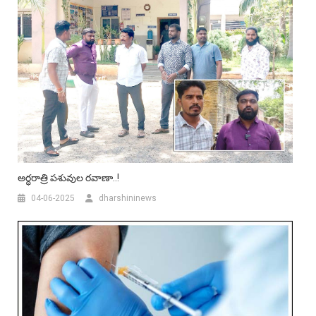
అర్ధరాత్రి పశువుల రవాణా..!
04-06-2025
dharshininews