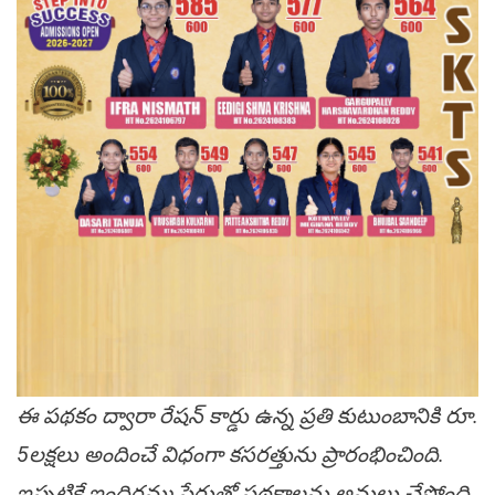
ఈ పథకం ద్వారా రేషన్ కార్డు ఉన్న ప్రతి కుటుంబానికి రూ.
5లక్షలు అందించే విధంగా కసరత్తును ప్రారంభించింది.
ఇప్పటికే ఇందిరమ్మ పేరుతో పథకాలను అమలు చేస్తోంది.