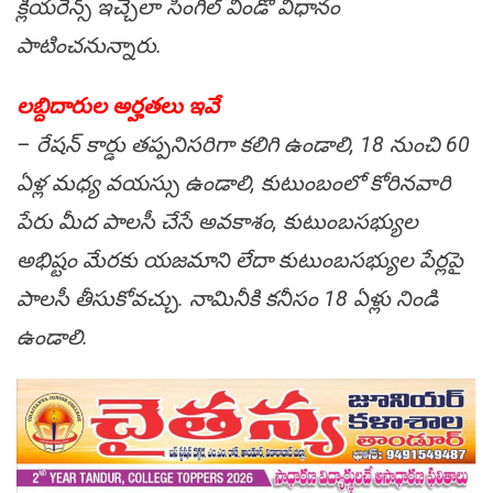
క్లియరెన్స్ ఇచ్చేలా సింగిల్ విండో విధానం
పాటించనున్నారు.
లబ్దిదారుల అర్హతలు ఇవే
– రేషన్ కార్డు తప్పనిసరిగా కలిగి ఉండాలి, 18 నుంచి 60
ఏళ్ల మధ్య వయస్సు ఉండాలి, కుటుంబంలో కోరినవారి
పేరు మీద పాలసీ చేసే అవకాశం, కుటుంబసభ్యుల
అభిష్టం మేరకు యజమాని లేదా కుటుంబసభ్యుల పేర్లపై
పాలసీ తీసుకోవచ్చు. నామినీకి కనీసం 18 ఏళ్లు నిండి
ఉండాలి.