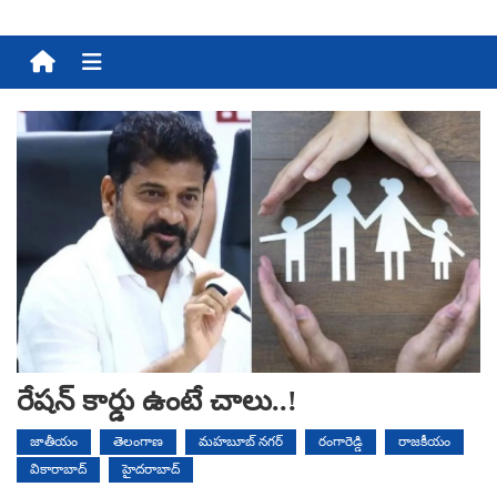
Menu
రేషన్‌ కార్డు ఉంటే చాలు..!
జాతీయం
తెలంగాణ
మహబూబ్ నగర్
రంగారెడ్డి
రాజకీయం
వికారాబాద్
హైదరాబాద్