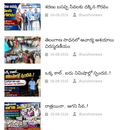
శరణు బసప్ప సేవలకు దక్కిన గౌరవం
06-08-2026
dharshininews
తెలంగాణ సాధనలో ఆచార్య ఆశయాలు
చిరస్మరణీయం
06-08-2026
dharshininews
ఒక్క కాల్.. ఐదు నిమిషాల్లో స్పందన..!
06-08-2026
dharshininews
రాత్రయినా.. ఆగని సేవ..!
05-08-2026
dharshininews