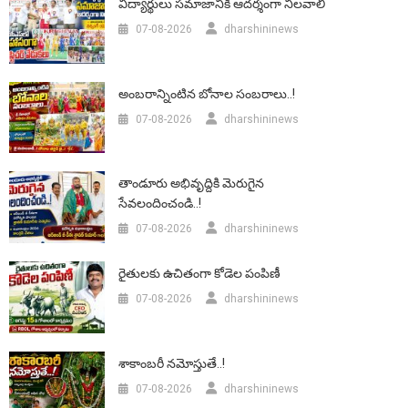
విద్యార్థులు సమాజానికి ఆదర్శంగా నిలవాలి
07-08-2026
dharshininews
అంబరాన్నింటిన బోనాల సంబరాలు..!
07-08-2026
dharshininews
తాండూరు అభివృద్దికి మెరుగైన
సేవలందించండి..!
07-08-2026
dharshininews
రైతులకు ఉచితంగా కోడెల పంపిణీ
07-08-2026
dharshininews
శాకాంబరీ నమోస్తుతే..!
07-08-2026
dharshininews