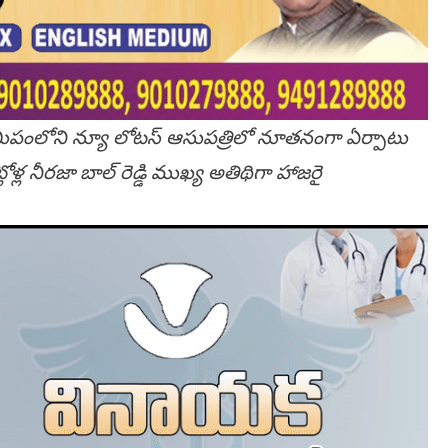
మీపంలోని న్యూ లోటస్ ఆసుపత్రిలో నూతనంగా ఏర్పాటు
లోళ్ల నీరజా బాల్ రెడ్డి ముఖ్య అతిథిగా హాజరై