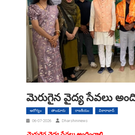
మెరుగైన వైద్య సేవలు అంద
ఆరోగ్యం
తాండూరు
రాజకీయం
వికారాబాద్
06-07-2026
Dharshininews
మెరుగైన వైద్య సేవలు అందించాలి