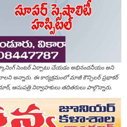
్కానింగ్ సెంటర్ ఏర్పాటు చేయడం అభినందనీయం అని
లని అన్నారు. ఈ కార్యక్రమంలో మాజీ కౌన్సిలర్ ప్రభాకర్
ర్, ఆసుపత్రి నిర్వాహకులు తదితరులు పాల్గొన్నారు.