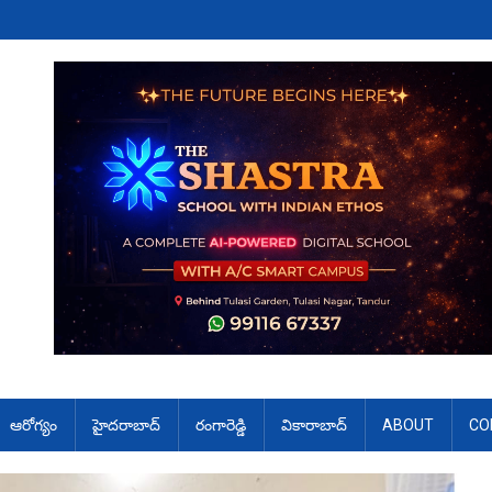
ఆరోగ్యం
హైదరాబాద్
రంగారెడ్డి
వికారాబాద్
ABOUT
CO