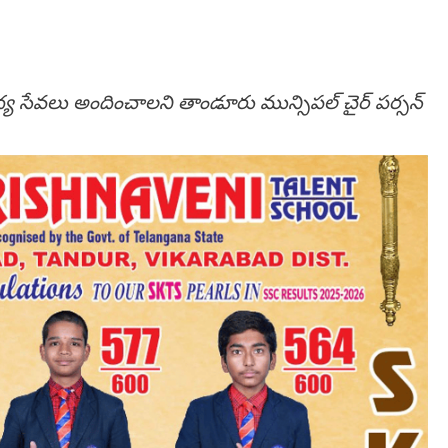
ద్య సేవలు అందించాలని తాండూరు మున్సిపల్ చైర్ పర్సన్