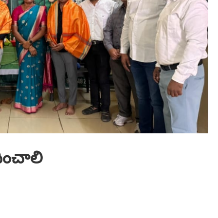
ించాలి