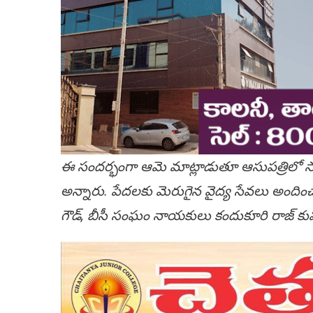
ఈ సందర్భంగా ఆమె మాట్లాడుతూ ఆసుపత్రిలో స
అన్నారు. పేదలకు మెరుగైన వైద్య సేవలు అందించా
గౌడ్, బీసీ సంఘం నాయకులు కందుకూరి రాజ్ కుమా