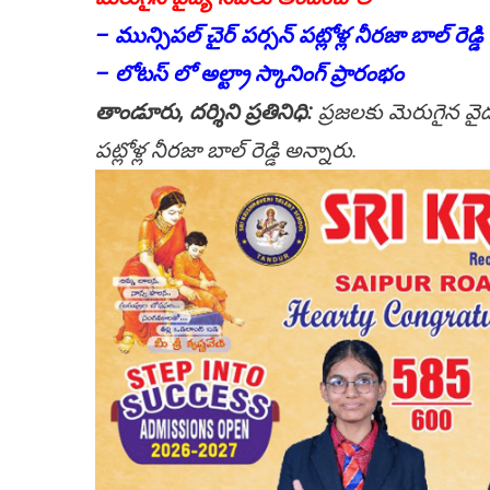
– మున్సిపల్ చైర్ పర్సన్ పట్లోళ్ల నీరజా బాల్ రెడ్డి
– లోటస్ లో అల్ట్రా స్కానింగ్ ప్రారంభం
తాండూరు, దర్శిని ప్రతినిధి:
ప్రజలకు మెరుగైన వై
పట్లోళ్ల నీరజా బాల్ రెడ్డి అన్నారు.