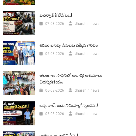
ఖతర్నాక్ కి’లేడీ’లు..!
07-08-2026
dharshininews
శరణు బసప్ప సేవలకు దక్కిన గౌరవం
06-08-2026
dharshininews
తెలంగాణ సాధనలో ఆచార్య ఆశయాలు
చిరస్మరణీయం
06-08-2026
dharshininews
ఒక్క కాల్.. ఐదు నిమిషాల్లో స్పందన..!
06-08-2026
dharshininews
రాత్రయినా.. ఆగని సేవ..!