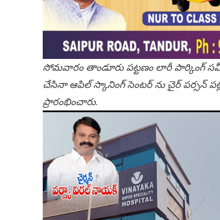
సోమవారం తాండూరు పట్టణం లారీ పార్కింగ్ స
చేసినా ఆపిల్ స్కానింగ్ సెంటర్ ను చైర్ పర్సన్ పట్
ప్రారంభించారు.