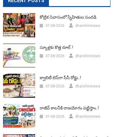
RECENT POSTS
కోట్రిక నివాసంలో స్నేహితుల సందడి
07-08-2026
dharshininews
స్కూళ్లకు కొత్త రూల్..!
07-08-2026
dharshininews
క్వాలిటీ లెస్‌గా సీసీ రోడ్డు..!
07-08-2026
dharshininews
రాజీవ్ కాలనీకి రాజయోగం పట్టిస్తాం..!
07-08-2026
dharshininews