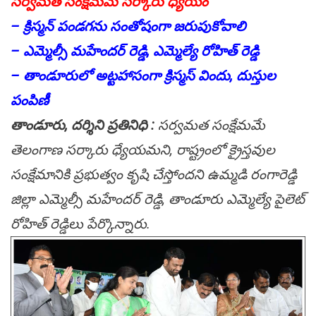
స‌ర్వమ‌త సంక్షేమ‌మే స‌ర్కారు ధ్యేయం
– క్రిస్మ‌న్ పండ‌గ‌ను సంతోషంగా జరుపుకోవాలి
– ఎమ్మెల్సీ మహేందర్ రెడ్డి, ఎమ్మెల్యే రోహిత్ రెడ్డి
– తాండూరులో అట్టహాసంగా క్రిస్మస్ విందు, దుస్తుల
పంపిణీ
తాండూరు, ద‌ర్శిని ప్ర‌తినిధి :
స‌ర్వ‌మ‌త సంక్షేమ‌మే
తెలంగాణ స‌ర్కారు ధ్యేయ‌మ‌ని, రాష్ట్రంలో క్రైస్త‌వుల‌
సంక్షేమానికి ప్ర‌భుత్వం కృషి చేస్తోందని ఉమ్మడి రంగారెడ్డి
జిల్లా ఎమ్మెల్సీ మహేందర్ రెడ్డి, తాండూరు ఎమ్మెల్యే పైలెట్
రోహిత్ రెడ్డిలు పేర్కొన్నారు.