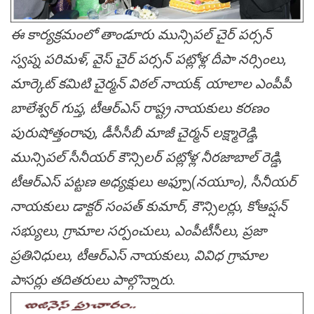
ఈ కార్యక్రమంలో తాండూరు మున్సిప‌ల్ చైర్ ప‌ర్స‌న్
స్వ‌ప్న ప‌రిమ‌ళ్‌, వైస్ చైర్ ప‌ర్స‌న్ ప‌ట్లోళ్ల దీపా న‌ర్సింలు,
మార్కెట్ క‌మిటి చైర్మ‌న్ విఠ‌ల్ నాయ‌క్, యాలాల ఎంపీపీ
బాలేశ్వ‌ర్ గుప్త‌, టీఆర్ఎస్ రాష్ట్ర నాయ‌కులు క‌ర‌ణం
పురుషోత్తంరావు, డీసీసీబీ మాజీ చైర్మ‌న్ ల‌క్ష్మారెడ్డి,
మున్సిప‌ల్ సీనీయ‌ర్ కౌన్సిల‌ర్ ప‌ట్లోళ్ల నీర‌జాబాల్ రెడ్డి,
టీఆర్ఎస్ ప‌ట్ట‌ణ అధ్య‌క్షులు అఫ్పూ(న‌యూం), సీనీయ‌ర్
నాయ‌కులు డాక్ట‌ర్ సంప‌త్ కుమార్, కౌన్సిల‌ర్లు, కోఆప్ష‌న్
స‌భ్యులు, గ్రామాల స‌ర్పంచులు, ఎంపీటీసీలు, ప్ర‌జా
ప్ర‌తినిధులు, టీఆర్ఎస్ నాయకులు, వివిధ గ్రామాల
పాసర్లు తదితరులు పాల్గొన్నారు.