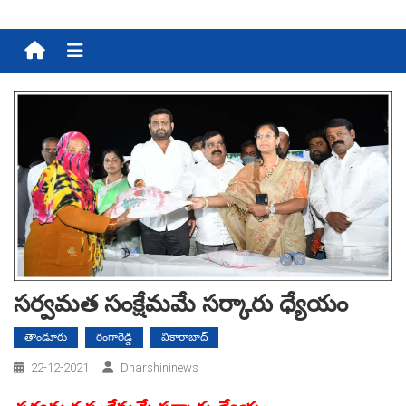
Menu
స‌ర్వమ‌త సంక్షేమ‌మే స‌ర్కారు ధ్యేయం
తాండూరు
రంగారెడ్డి
వికారాబాద్
22-12-2021
Dharshininews