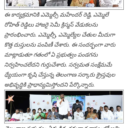
ఈ కార్యక్రమానికి ఎమ్మెల్సీ మహేందర్ రెడ్డి, ఎమ్మెలే
రోహిత్ రెడ్డిలు హాజరై సెమీ క్రిస్మస్ వేడుకలను
ప్రారంభించారు. ఎమ్మెల్సీ, ఎమ్మెల్యేల చేతుల మీదుగా
కొత్త దుస్తులను పంపిణీ చేశారు. ఈ సందర్భంగా వారు
మాట్లాడుతూ గతంలో ఏ ప్రభుత్వం పండగను
నిర్వహించలేదని గుర్తుచేశారు. సర్వమత సంక్షేమమే
ధ్యేయంగా కృషి చేస్తున్న తెలంగాణ సర్కారు క్రైస్తవుల
అభివృద్ధికి ప్రాధాన్యమిస్తోందని పేర్కొన్నారు.