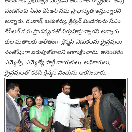
తెలంగాణ ప్రభుత్వం ఏర్పడిన తరువాత రాష్ట్రంలో అన్ని
పండగలకు సీఎం కేసీఆర్ సమ ప్రాధాన్యత ఇస్తున్నారని
అన్నారు. రంజాన్, బతుకమ్మ, క్రిస్మస్ పండగలను సీఎం
కేసీఆర్ స‌మ ప్రాధ‌న్య‌త‌తో నిర్వ‌హిస్తున్నార‌ని అన్నారు. .
కుల మతాలకు అతీతంగా క్రిస్మస్ వేడుకలను క్రైస్తవులు
సంతోషంగా జరుపుకోవాలని ఆకాంక్షించారు. అనంతరం
ఎమ్మెల్సీ, ఎమ్మెల్యే పార్టీ నాయకులు, అధికారులు,
క్రైస్తవులతో కలిసి క్రిస్మస్ విందును ఆరగించారు.