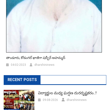
తాండూరు, కోడంగల్ ఖాజీగా షబ్బీర్ అహమ్మద్
04-02-2023
dharshininews
RECENT POSTS
విద్యార్థుల మధ్య ఘర్షణ దురదృష్టకరం..!
09-08-2026
dharshininews