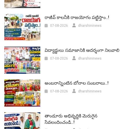
రాజీవ్ కాలనీకి రాజయోగం పట్టిస్తాం..!
07-08-2026
dharshininews
విద్యార్థులు సమాజానికి ఆదర్శంగా నిలవాలి
07-08-2026
dharshininews
అంబరాన్నింటిన బోనాల సంబరాలు..!
07-08-2026
dharshininews
తాండూరు అభివృద్దికి మెరుగైన
సేవలందించండి..!