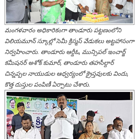
మంగళవారం అధికారికంగా తాండూరు పట్టణంలోని
విలియమూన్‌ స్కూల్లో సెమీ క్రిస్మస్ వేడుకలు అట్ట‌హాసంగా
నిర్వహించారు. తాండూరు ఆర్డీఓ, మున్సిపల్ ఇంచార్జ్
కమీషనర్ అశోక్ కుమార్, తాండూరు తహసీల్దార్
చిన్నప్పల నాయుడుల ఆధ్వర్యంలో క్రైస్తవులకు విందు,
కొత్త దుస్తుల పంపిణీ ఏర్పాటు చేశారు.