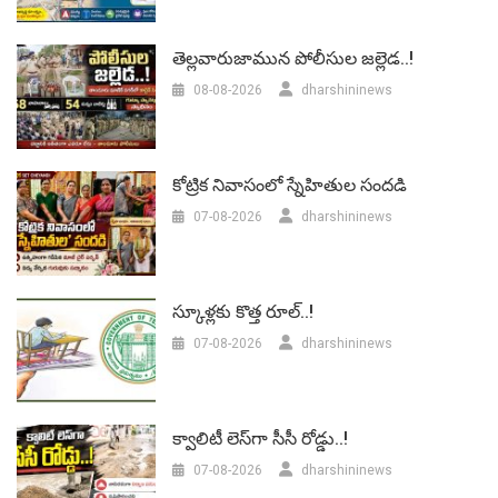
తెల్లవారుజామున పోలీసుల జల్లెడ..!
08-08-2026
dharshininews
కోట్రిక నివాసంలో స్నేహితుల సందడి
07-08-2026
dharshininews
స్కూళ్లకు కొత్త రూల్..!
07-08-2026
dharshininews
క్వాలిటీ లెస్‌గా సీసీ రోడ్డు..!
07-08-2026
dharshininews