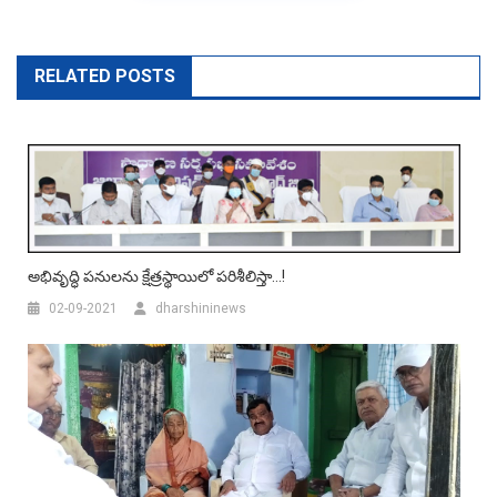
RELATED POSTS
అభివృద్ధి ప‌నుల‌ను క్షేత్ర‌స్థాయిలో ప‌రిశీలిస్తా…!
02-09-2021
dharshininews