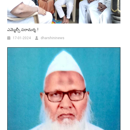
ఎమ్మెల్సీ పరామర్శ..!
17-01-2024
dharshininews