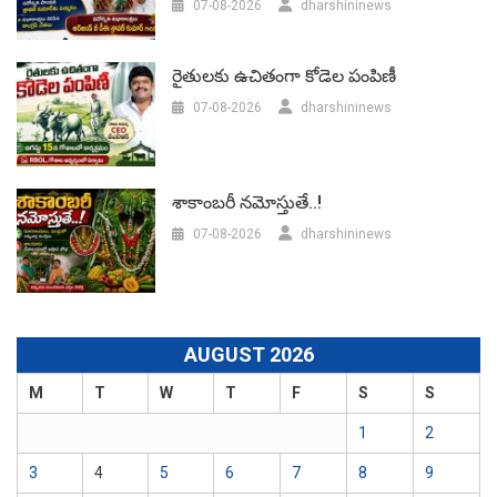
07-08-2026
dharshininews
రైతులకు ఉచితంగా కోడెల పంపిణీ
07-08-2026
dharshininews
శాకాంబరీ నమోస్తుతే..!
07-08-2026
dharshininews
AUGUST 2026
M
T
W
T
F
S
S
1
2
3
4
5
6
7
8
9