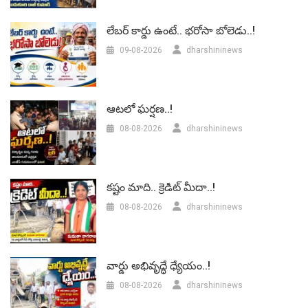
లేబర్‌ కార్డు ఉంటే.. భరోసా బోలెడు..!
09-08-2026
dharshininews
ఆటలో ఘర్షణ..!
08-08-2026
dharshininews
కష్టం మాది.. క్రెడిట్ మీదా..!
08-08-2026
dharshininews
వార్డు అభివృద్ధే ధ్యేయం..!
08-08-2026
dharshininews