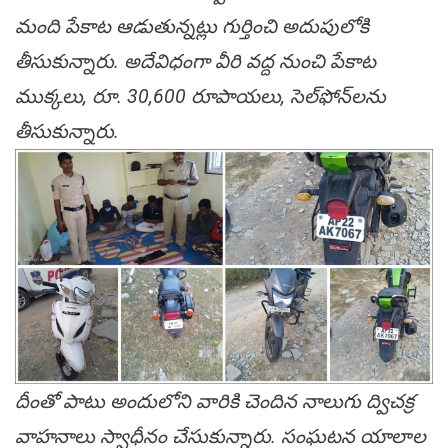
మంది పేకాట ఆడుతున్న‌ట్లు గుర్తించి అదుపులోకి
తీసుకున్నారు. అదేవిధంగా వీరి వ‌ద్ద నుంచి పేకాట
ముక్క‌లు, రూ. 30,600 రూపాయలు, సెల్‌ఫోన్‌ల‌ను
తీసుకున్నారు.
దీంతో పాటు అందులోని వారికి చెందిన నాలుగు ద్విచక్ర
వాహనాలు స్వాధీనం చేసుకున్నారు. సంఘ‌ట‌న యాలాల