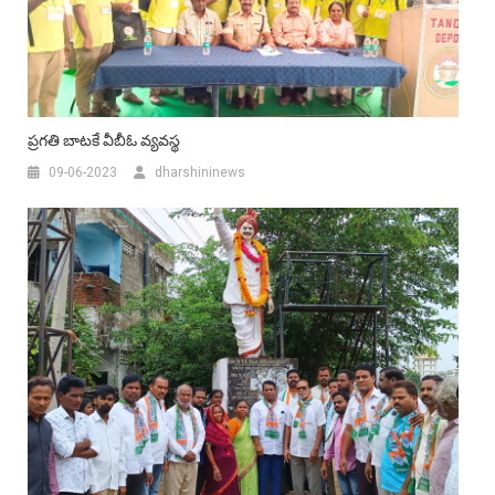
ప్రగతి బాటకే వీబీఓ వ్యవస్థ
09-06-2023
dharshininews