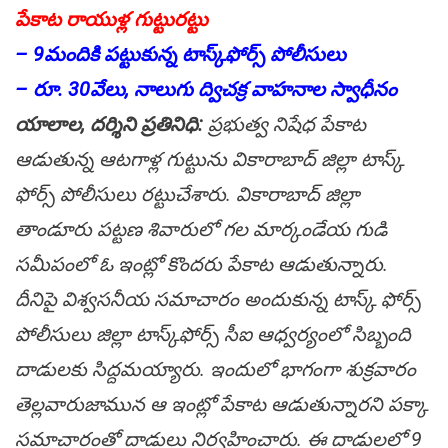
పేకాట రాయుళ్ల గుట్టుర‌ట్టు
– 9మందికి ప‌ట్టుకున్న టాస్క్‌ఫోర్స్ పోలీసులు
– రూ. 30వేలు, నాలుగు ద్విచ‌క్ర వాహ‌నాల స్వాధీనం
యాలాల‌, ద‌ర్శిని ప్ర‌తినిధి:
ప్ర‌భుత్వ నిషేధ పేకాట
ఆడుతున్న ఆట‌గాళ్ల గుట్టును వికారాబాద్ జిల్లా టాస్క్
ఫోర్స్ పోలీసులు ర‌ట్టుచేశారు. వికారాబాద్ జిల్లా
తాండూరు పట్టణ శివారులో గల మార్కండేయ గుడి
సమీపంలో ఓ ఇంట్లో కొంద‌రు పేకాట ఆడుతున్నారు.
దీనిపై విశ్వ‌స‌నీయ స‌మాచారం అందుకున్న టాస్క్ ఫోర్స్
పోలీసులు జిల్లా టాస్క్‌ఫోర్స్ సీఐ ఆధ్వ‌ర్యంలో సిబ్బంది
దాడుల‌కు సిద్ద‌మ‌య్యారు. ఇందులో భాగంగా శుక్ర‌వారం
తెల్లవారుజామున ఆ ఇంట్లో పేకాట ఆడుతున్నారని పక్కా
సమాచారంతో దాడులు నిర్వ‌హించారు. ఈ దాడుల‌లో 9