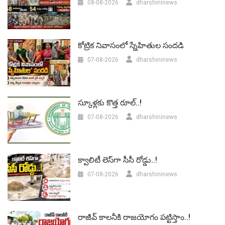
08-08-2026
dharshininews
కోట్రిక నివాసంలో స్నేహితుల సందడి
07-08-2026
dharshininews
స్కూళ్లకు కొత్త రూల్..!
07-08-2026
dharshininews
క్వాలిటీ లెస్‌గా సీసీ రోడ్డు..!
07-08-2026
dharshininews
రాజీవ్ కాలనీకి రాజయోగం పట్టిస్తాం..!