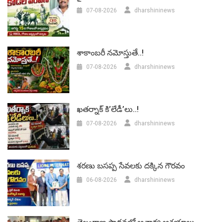
07-08-2026
dharshininews
శాకాంబరీ నమోస్తుతే..!
07-08-2026
dharshininews
ఖతర్నాక్ కి’లేడీ’లు..!
07-08-2026
dharshininews
శరణు బసప్ప సేవలకు దక్కిన గౌరవం
06-08-2026
dharshininews