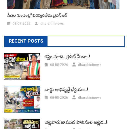
పేదల గుండెంట్లో చిరస్మరణీడు వైఎస్ఆర్
08-07-2022
dharshininews
RECENT POSTS
కష్టం మాది.. క్రెడిట్ మీదా..!
08-08-2026
dharshininews
వార్డు అభివృద్ధే ధ్యేయం..!
08-08-2026
dharshininews
తెల్లవారుజామున పోలీసుల జల్లెడ..!