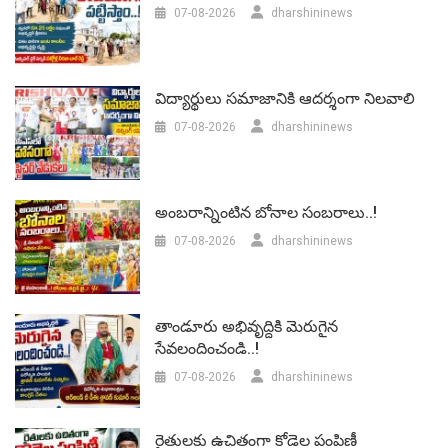
07-08-2026
dharshininews
విద్యార్థులు సమాజానికి ఆదర్శంగా నిలవాలి
07-08-2026
dharshininews
అంబరాన్నింటిన బోనాల సంబరాలు..!
07-08-2026
dharshininews
తాండూరు అభివృద్దికి మెరుగైన
సేవలందించండి..!
07-08-2026
dharshininews
రైతులకు ఉచితంగా కోడెల పంపిణీ