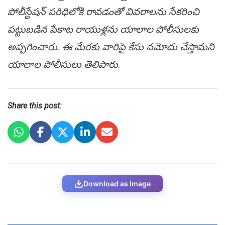
పోలీస్టేష‌న్ ప‌రిధిలోకి రావ‌డంతో వివ‌రాల‌ను సేక‌రించి
ప‌ట్టుబ‌డిన పేకాట రాయుళ్ల‌ను యాలాల పోలీసులకు
అప్పగించారు. ఈ మేర‌కు వారిపై కేసు న‌మోదు చేస్తామ‌ని
యాలాల పోలీసులు తెలిపారు.
Share this post:
Download as Image