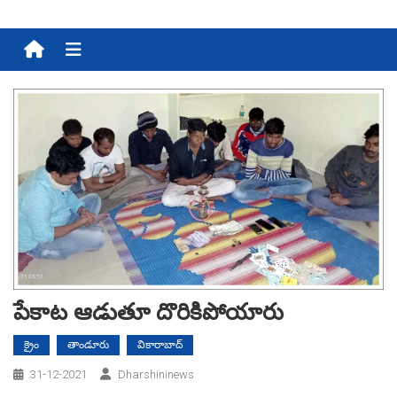
Menu
పేకాట ఆడుతూ దొరికిపోయారు
క్రైం
తాండూరు
వికారాబాద్
31-12-2021
Dharshininews