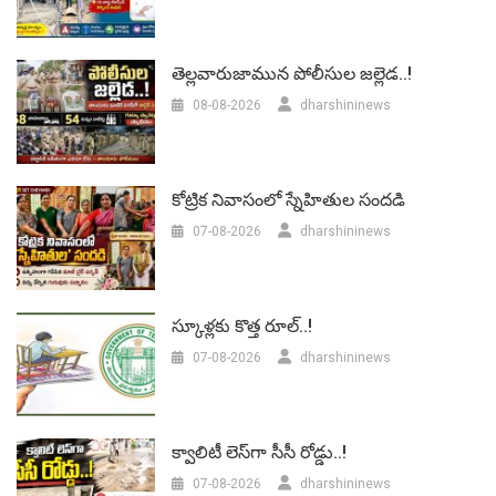
తెల్లవారుజామున పోలీసుల జల్లెడ..!
08-08-2026
dharshininews
కోట్రిక నివాసంలో స్నేహితుల సందడి
07-08-2026
dharshininews
స్కూళ్లకు కొత్త రూల్..!
07-08-2026
dharshininews
క్వాలిటీ లెస్‌గా సీసీ రోడ్డు..!
07-08-2026
dharshininews