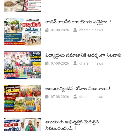
రాజీవ్ కాలనీకి రాజయోగం పట్టిస్తాం..!
07-08-2026
dharshininews
విద్యార్థులు సమాజానికి ఆదర్శంగా నిలవాలి
07-08-2026
dharshininews
అంబరాన్నింటిన బోనాల సంబరాలు..!
07-08-2026
dharshininews
తాండూరు అభివృద్దికి మెరుగైన
సేవలందించండి..!