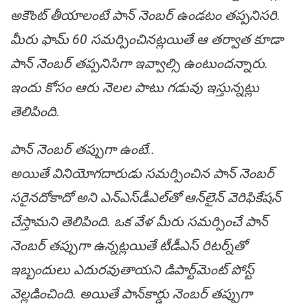
అకౌంట్‌ తీయాలంటే పాన్‌ నెంబర్‌ ఉండటం తప్పనిసరి.
మీరు ఫామ్‌ 60 సమర్పించినట్లయితే ఆ తర్వాత కూడా
పాన్‌ నెంబర్‌ తప్పనిసిగా ఇవ్వాల్సి ఉంటుందన్నారు.
ఇందు కోసం ఆరు నెలల పాటు గడువు ఇస్తున్నట్లు
తెలిపింది.
పాన్‌ నెంబర్‌ తప్పుగా ఉంటే..
అయితే వినియోగదారుడు సమర్పించిన పాన్‌ నెంబర్‌
సరైనదోకాదో అని ఎన్‌ఎస్‌డీఎల్‌తో ఆన్‌లైన్‌ వెరిఫికేషన్‌
చేస్తామని తెలిపింది. ఒక వేళ మీరు సమర్పించే పాన్‌
నెంబర్‌ తప్పుగా ఉన్నట్లయితే టీడీఎస్‌ రిటర్న్‌తో
ఇబ్బందులు ఎదురవుతాయని డిపార్ట్‌మెంట్‌ పోస్ట్‌
వెల్లడించింది. అయితే పాన్‌కార్డు నెంబర్‌ తప్పుగా