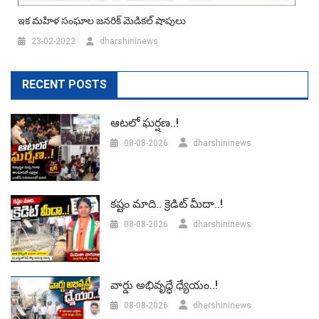
ఇక మ‌హిళ సంఘాల జ‌న‌రిక్ మెడిక‌ల్ షాపులు
23-02-2022
dharshininews
RECENT POSTS
ఆటలో ఘర్షణ..!
08-08-2026
dharshininews
కష్టం మాది.. క్రెడిట్ మీదా..!
08-08-2026
dharshininews
వార్డు అభివృద్ధే ధ్యేయం..!
08-08-2026
dharshininews