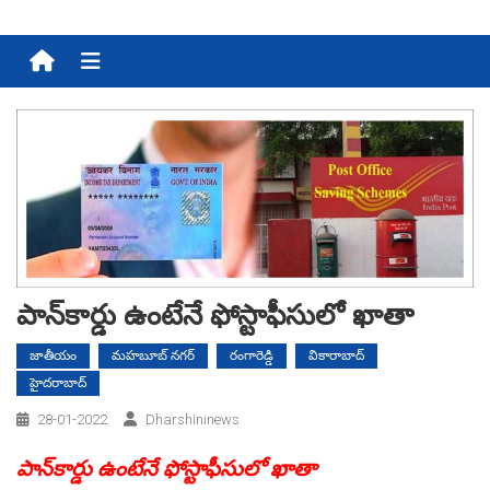
Menu
పాన్‌కార్డు ఉంటేనే ఫోస్టాఫీసులో ఖాతా
జాతీయం
మహబూబ్ నగర్
రంగారెడ్డి
వికారాబాద్
హైదరాబాద్
28-01-2022
Dharshininews
పాన్‌కార్డు ఉంటేనే ఫోస్టాఫీసులో ఖాతా