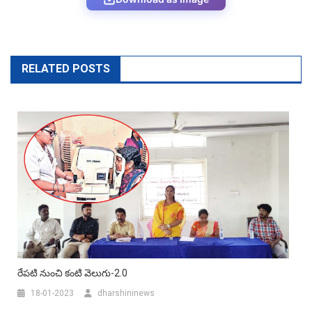
RELATED POSTS
రేపటి నుంచి కంటి వెలుగు-2.0
18-01-2023
dharshininews