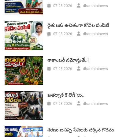
07-08-2026
dharshininews
రైతులకు ఉచితంగా కోడెల పంపిణీ
07-08-2026
dharshininews
శాకాంబరీ నమోస్తుతే..!
07-08-2026
dharshininews
ఖతర్నాక్ కి’లేడీ’లు..!
07-08-2026
dharshininews
శరణు బసప్ప సేవలకు దక్కిన గౌరవం