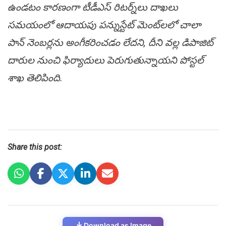
ఉండటం కారణంగా టీడీఎస్‌ రిటర్న్‌లు దాఖలు
సమయంలో ఆదాయపు పన్నుస్టేట్‌ మెంట్‌లలో చాలా
పాన్ నెంబర్లను అంగీకరించడం లేదని, దీని వల్ల డిపాజిట్
దారుల నుంచి ఫిర్యాదులు పెరుగుతున్నాయని పోస్టల్‌
శాఖ తెలిపింది.
Share this post:
Download as Image