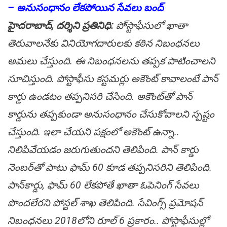
– అనుసంధానం లేక‌పోయిన సేవ‌లు బంద్
హైద‌రాబాద్, ద‌ర్శిని ప్ర‌తినిధి:
పో్స్టాఫీసులో ఖాతా
తెరువాల‌నేకు వినియోగ‌దారుల‌కు క‌ఠిన నిబంధ‌న‌లు
అమ‌లు చేస్తుంది. ఈ నిబంధ‌న‌లను త‌ప్ప‌క పాటించాల‌ని
సూచిస్తుంది. పోస్టాఫీసు కస్టమర్లు అకౌంట్‌ కావాలంటే పాన్‌
కార్డు ఉండటం తప్పనిసరి చేసింది. అకౌంట్‌తో పాన్‌
కార్డును తప్పకుండా అనుసంధానం చేసుకోవాల‌ని స్ప‌ష్టం
చేస్తుంది. ఇలా చేయని పక్షంలో అకౌంట్‌ ఉన్నా..
నిలిపివేయ‌డం జ‌రుగుతుంద‌ని తెలిపింది. పాన్‌ కార్డు
నెంబర్‌తో పాటు ఫామ్‌ 60 కూడ త‌ప్ప‌నిస‌రిని తెలిపింది.
పాన్‌కార్డు, ఫామ్ 60 లేక‌పోతే ఖాతా ఓపెనింగ్‌ సేవలు
పొందలేరని పోస్టల్‌ శాఖ తెలిపింది. సేవింగ్స్‌ ప్రమోషన్‌
నిబంధనలు 2018లోని రూల్‌ 6 ప్రకారం.. పోస్టాఫీసుల్లో