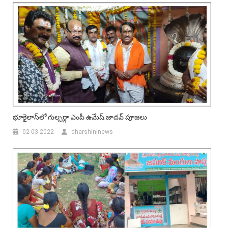
భూకైలాస్‌లో గుల్బ‌ర్గా ఎంపీ ఉమేష్ జాద‌వ్ పూజ‌లు
02-03-2022
dharshininews