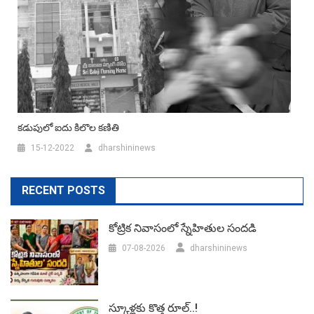
కడుపులో ఐదు కిలొల కణితి
15-12-2022
dharshininews
RECENT POSTS
కోట్రిక నివాసంలో స్నేహితుల సందడి
07-08-2026
dharshininews
స్కూళ్లకు కొత్త రూల్..!