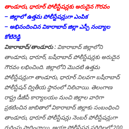
తాండూరు, ధారూర్ పోలీస్టేష‌న్ల‌కు అరుదైన గౌర‌వం
– జిల్లాలో ఉత్త‌మ పోలీస్టేష‌న్లుగా ఎంపిక
– అభినందించిన వికారాబాద్ జిల్లా ఎస్పీ నంద్యాల
కోటిరెడ్డి
వికారాబాద్‌/తాండూరు :
వికారాబాద్ జిల్లాలోని
తాండూరు, ధారూర్, బ‌షీరాబాద్ పోలీస్టేష‌న్ల‌కు అరుదైన
గౌర‌వం ల‌భించింది. జిల్లాలోని మొద‌టి ఉత్తమ
పోలీస్టేష‌న్లుగా తాండూరు, ధారూర్ నిల‌వ‌గా బ‌షీరాబాద్
పోలీస్టేష‌న్ ద్వితీయ స్థానంలో నిలిచాయి. తెలంగాణ
రాష్ట్ర డీజీపీ కార్యాల‌యం నుంచి జిల్లాల వారిగా
ప్ర‌క‌టించిన జాబితాలో వికారాబాద్ జిల్లాకు సంబంధించి
తాండూరు, ధారూర్ పోలీస్టేష‌న్లు నెంబ‌ర్ పోలీస్టేష‌న్లుగా
గుర్తింపు సాధించాయి. ఆయా పోలీస్టేష‌న్ల‌ పరిధిలలో 200