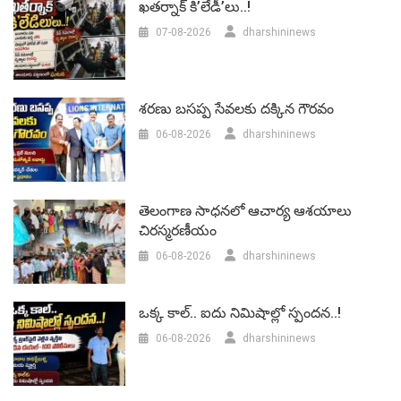
ఖతర్నాక్ కి’లేడీ’లు..!
07-08-2026
dharshininews
శరణు బసప్ప సేవలకు దక్కిన గౌరవం
06-08-2026
dharshininews
తెలంగాణ సాధనలో ఆచార్య ఆశయాలు
చిరస్మరణీయం
06-08-2026
dharshininews
ఒక్క కాల్.. ఐదు నిమిషాల్లో స్పందన..!
06-08-2026
dharshininews