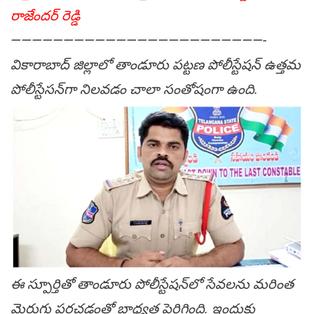
రాజేంద‌ర్ రెడ్డి
————————————————————————-
వికారాబాద్ జిల్లాలో తాండూరు ప‌ట్ట‌ణ పోలీస్టేష‌న్ ఉత్తమ
పోలీస్టేస‌న్‌గా నిలవ‌డం చాలా సంతోషంగా ఉంది.
ఈ స్పూర్తితో తాండూరు పోలీస్టేష‌న్‌లో సేవ‌ల‌ను మ‌రింత
మెరుగు ప‌రచ‌డంతో బాధ్య‌త పెరిగింది. ఇందుకు