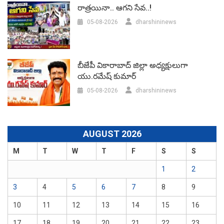
రాత్రయినా.. ఆగని సేవ..!
05-08-2026
dharshininews
బీజేపీ వికారాబాద్‌ జిల్లా అధ్యక్షులుగా
యు.రమేష్‌ కుమార్
05-08-2026
dharshininews
AUGUST 2026
M
T
W
T
F
S
S
1
2
3
4
5
6
7
8
9
10
11
12
13
14
15
16
17
18
19
20
21
22
23