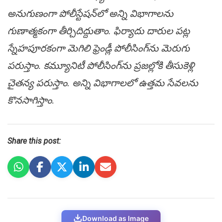
అనుగుణంగా పోలీస్టేష‌న్‌లో అన్ని విభాగాల‌ను
గుణాత్మ‌కంగా తీర్చిదిద్దుతాం. ఫిర్యాదు దారుల ప‌ట్ల
స్నేహ‌పూర‌కంగా మెగిలి ఫ్రెండ్లీ పోలీసింగ్‌ను మెరుగు
ప‌రుస్తాం. క‌మ్యూనిటీ పోలీసింగ్‌ను ప్ర‌జ‌ల్లోకి తీసుకెళ్లి
చైత‌న్య ప‌రుస్తాం. అన్ని విభాగాల‌లో ఉత్త‌మ సేవ‌ల‌ను
కొన‌సాగిస్తాం.
Share this post:
Download as Image