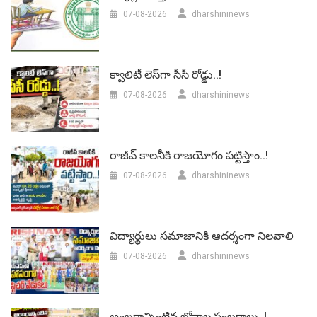
07-08-2026
dharshininews
క్వాలిటీ లెస్‌గా సీసీ రోడ్డు..!
07-08-2026
dharshininews
రాజీవ్ కాలనీకి రాజయోగం పట్టిస్తాం..!
07-08-2026
dharshininews
విద్యార్థులు సమాజానికి ఆదర్శంగా నిలవాలి
07-08-2026
dharshininews
అంబరాన్నింటిన బోనాల సంబరాలు..!