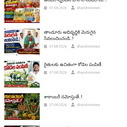
07-08-2026
dharshininews
తాండూరు అభివృద్దికి మెరుగైన
సేవలందించండి..!
07-08-2026
dharshininews
రైతులకు ఉచితంగా కోడెల పంపిణీ
07-08-2026
dharshininews
శాకాంబరీ నమోస్తుతే..!
07-08-2026
dharshininews