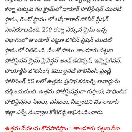
కన్నా తక్కువ గల క్రైమ్‌లో ధారూర్ పోలీస్టేష‌న్ మొదటి
స్థానం, రెండో స్థానం లో బషీరాబాద్ పోలీస్ స్టేషన్
ఎంపికకాబడింది. 200 కన్నా ఎక్కువ క్రైమ్ ఉన్న
విభాగంలో తాండూర్ ప‌ట్ట‌ణ పోలీస్ స్టేషన్ మొదటి
స్థానంలో నిలిచింది. దీంతో పాటు తాండూరు ప‌ట్ట‌ణ
పోలీస్టేస‌న్ క్రైమ్ ప్రేవేన్షన్ అండ్ డిటెన్సన్, ఇవ్నెస్టిగేషన్,
పోయాక్టివ్ పోలిసింగ్, కమ్యూనిటి పోలిసింగ్, ఫ్రెండ్లీ
పోలిసింగ్, 5S లలో ఉత్తమ ప్రతిభ కనబర్చి అవార్డును
ద‌క్కించుకుంది. ఉత్త‌మ పోలీస్టేష‌న్లుగా గుర్తింపు సాధించిన
పోలీస్టేష‌న్‌ల సీఐలు, ఎస్ఐలు, సిబ్బందిని వికారాబాద్
జిల్లా ఎస్పీ నంద్యాల కోటిరెడ్డి అభినందించారు.
ఉత్త‌మ సేవ‌ల‌ను కొన‌సాగిస్తాం : తాండూరు ప‌ట్ట‌ణ సీఐ