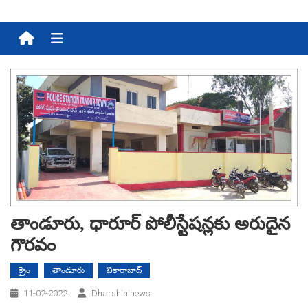
Menu
తాండూరు, ధారూర్ పోలీస్టేష‌న్ల‌కు అరుదైన
గౌర‌వం
క్రైం
తాండూరు
వికారాబాద్
11-02-2022
Dharshininews