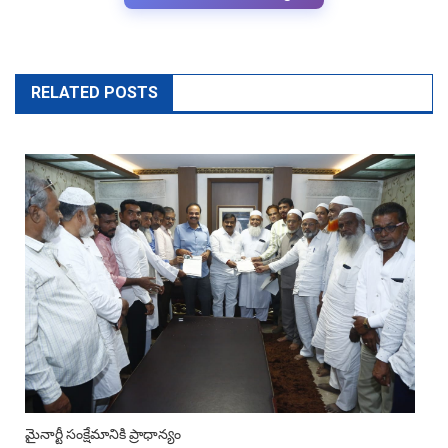
RELATED POSTS
మైనార్టీ సంక్షేమానికి ప్రాధాన్యం