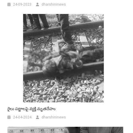
24-09-2023
dharshininews
రైలు పట్టాలపై వ్యక్తి మృతదేహం
24-04-2024
dharshininews