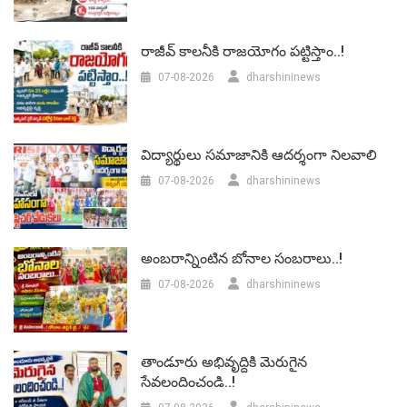
రాజీవ్ కాలనీకి రాజయోగం పట్టిస్తాం..!
07-08-2026
dharshininews
విద్యార్థులు సమాజానికి ఆదర్శంగా నిలవాలి
07-08-2026
dharshininews
అంబరాన్నింటిన బోనాల సంబరాలు..!
07-08-2026
dharshininews
తాండూరు అభివృద్దికి మెరుగైన
సేవలందించండి..!