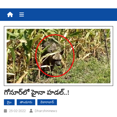
Menu
గోనూర్‌లో హైనా హ‌డ‌ల్..!
క్రైం
తాండూరు
వికారాబాద్
25-02-2022
Dharshininews