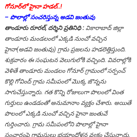
గోనూర్‌లో హైనా హ‌డ‌ల్..!
– పొలాల్లో సంచ‌రిస్తున్న అడ‌వి జంతువు
తాండూరు రూర‌ల్, ద‌ర్శిని ప్ర‌తినిధి :
వికారాబాద్ జిల్లా
తాండూరు మండ‌లంలో ఎక్క‌డి నుంచో వ‌చ్చిన
హైనా(అడ‌వి జంతువు) గ్రామ ప్ర‌జ‌ల‌ను హ‌డ‌లెత్తిస్తుంది.
శుక్ర‌వారం ఈ సంఘ‌ట‌న వెలుగులోకి వ‌చ్చింది. వివ‌రాల్లోకి
వెళితే తాండూరు మండ‌లం గోనూర్ గ్రామంలో స‌ర్పంచ్
కొల్లి గోవింద్ గ్రామ స‌మీపంలో మొక్క జొన్నను
సాగుచేస్తున్నారు. గ‌త కొన్ని రోజులుగా పొలంలో వింత
గుర్తులు ఉండ‌డంతో అనుమానాం వ్య‌క్తం చేశారు. అయితే
పొలంలో ఎక్క‌డి నుంచో వ‌చ్చిన హైనా జంతువే
గుర్తించారు. గ్రామ స‌మీపంలోని పొలాల్లో హైనా
సంచారంపై గ్రామ‌స్తులు భ‌యాందోళ‌న వ్య‌క్తం చేస్తున్నారు.