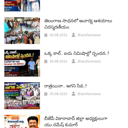
తెలంగాణ సాధనలో ఆచార్య ఆశయాలు
చిరస్మరణీయం
06-08-2026
dharshininews
ఒక్క కాల్.. ఐదు నిమిషాల్లో స్పందన..!
06-08-2026
dharshininews
రాత్రయినా.. ఆగని సేవ..!
05-08-2026
dharshininews
బీజేపీ వికారాబాద్‌ జిల్లా అధ్యక్షులుగా
యు.రమేష్‌ కుమార్