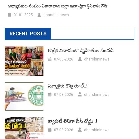
అధ్యాపకుల సంఘం వికారాబాద్ జిల్లా ఇన్చార్జిగా శ్రీనివాస్ గౌడ్
01-01-2025
dharshininews
RECENT POSTS
కోట్రిక నివాసంలో స్నేహితుల సందడి
07-08-2026
dharshininews
స్కూళ్లకు కొత్త రూల్..!
07-08-2026
dharshininews
క్వాలిటీ లెస్‌గా సీసీ రోడ్డు..!
07-08-2026
dharshininews