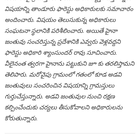
విష‌యాన్ని తాండూరు ఫారెస్టు అధికారుల‌కు స‌మాచారం
అందించారు. విష‌యం తెలుసుకున్న అధికారులు
సంఘ‌ట‌నా స్థ‌లానికి ప‌రిశీలించారు. అయితే హైనా
జంతువు సంచ‌రిస్తున్న ప్ర‌దేశానికి ఎవ్వ‌రు వెళ్ల‌వ‌ద్ద‌ని
ఫారెస్టు అధికారి శ్యాంసుంద‌ర్ రావు సూచించారు.
వీలైనంత త్వ‌ర‌గా హైనాను ప‌ట్టుకుని జూ కు త‌ర‌లిస్తామ‌ని
తెలిపారు. మ‌రోవైపు గ్రామంలో గ‌తంలో కూడ అడ‌వి
జంతువులు సంచ‌రించిన విష‌యాన్ని గ్రామ‌స్తులు
గుర్తుచేస్తున్నారు. అడ‌వి జంతువుల నుంచి ర‌క్ష‌ణ
క‌ల్పించేందుకు చ‌ర్య‌లు తీసుకోవాల‌ని అధికారులను
కోరుతున్నారు.