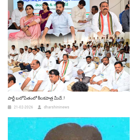
పార్టీ బలోపేతంలో కీలకపాత్ర మీదే..!
21-02-2026
dharshininews