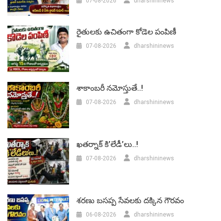
07-08-2026
dharshininews
రైతులకు ఉచితంగా కోడెల పంపిణీ
07-08-2026
dharshininews
శాకాంబరీ నమోస్తుతే..!
07-08-2026
dharshininews
ఖతర్నాక్ కి’లేడీ’లు..!
07-08-2026
dharshininews
శరణు బసప్ప సేవలకు దక్కిన గౌరవం
06-08-2026
dharshininews