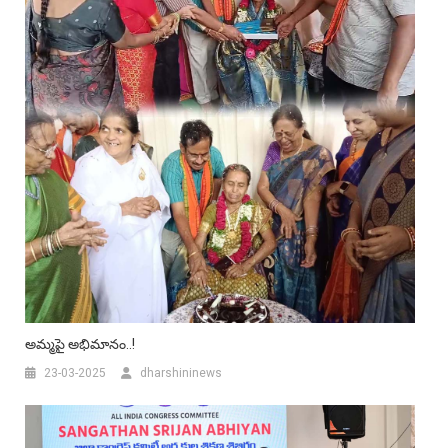
అమ్మపై అభిమానం..!
23-03-2025
dharshininews