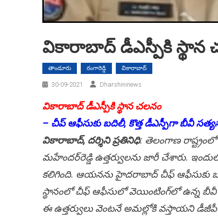
వికారాబాద్ డీఎస్పీకి స్థాన 
తాండూరు
రంగారెడ్డి
వికారాబాద్
30-09-2021
Dharshininews
వికారాబాద్ డీఎస్పీకి స్థాన చ‌ల‌నం
– చీప్ ఆఫీసుకు బ‌దిలీ, కొత్త డీఎస్పీగా బీవీ స‌త
వికారాబాద్‌, ద‌ర్శిని ప్ర‌తినిధి
: తెలంగాణ రాష్ట్రంలో
మ‌హేంద‌ర్‌రెడ్డి ఉత్త‌ర్వులను జారీ చేశారు. ఇంద
క‌లిగింది. ఆయ‌న‌ను హైద‌రాబాద్ చీఫ్ ఆఫీసుకు బ‌ది
స్థానంలో చీఫ్ ఆఫీసులో వెయింటింగ్‌లో ఉన్న బీవ
ఈ ఉత్త‌ర్వులు వెంట‌నే అమ‌ల్లోకి వ‌స్తాయ‌ని డీజీపీ మ‌