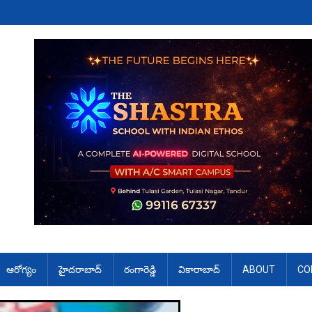
ఆరోగ్యం
హైదరాబాద్
రంగారెడ్డి
వికారాబాద్
ABOUT
CO