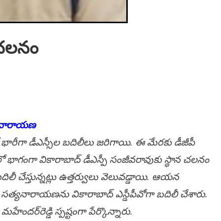
చ‌ల‌నం
్య‌నారాయ‌ణ
 భారీగా డీఎస్సీల బ‌దిలీలు జ‌రిగాయి. ఈ మేర‌కు డీజీపీ
ులో భాగంగా వికారాబాద్ డీఎస్పీ సంజీవ‌రావుకు స్థాన చ‌ల‌నం
లీ చేస్తున్న‌ట్లు ఉత్త‌ర్వులు వెలువ‌డ్డాయి. ఆయ‌న
ీ సత్యనారాయణను వికారాబాద్ ఎస్డీపీవోగా బ‌దిలీ చేశారు.
హేంద‌ర్‌రెడ్డి స్ప‌ష్టంగా పేర్కొన్నారు.