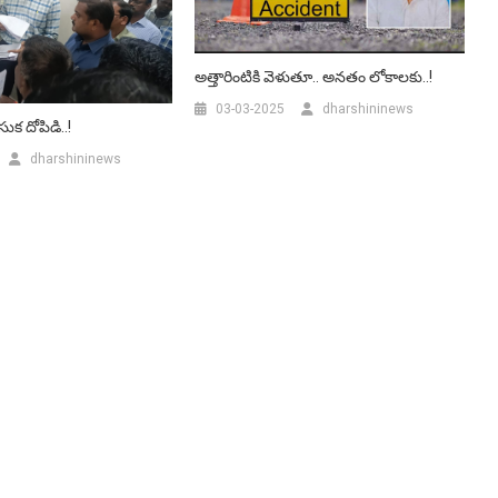
అత్తారింటికి వెళుతూ.. అనతం లోకాలకు..!
03-03-2025
dharshininews
ుక దోపిడి..!
dharshininews