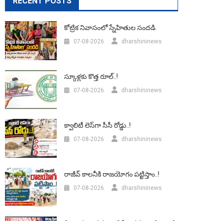
RECENT POSTS
కోట్రిక నివాసంలో స్నేహితుల సందడి
07-08-2026
dharshininews
స్కూళ్లకు కొత్త రూల్..!
07-08-2026
dharshininews
క్వాలిటీ లెస్‌గా సీసీ రోడ్డు..!
07-08-2026
dharshininews
రాజీవ్ కాలనీకి రాజయోగం పట్టిస్తాం..!
07-08-2026
dharshininews