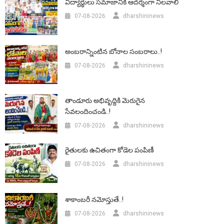
విద్యార్థులు సమాజానికి ఆదర్శంగా నిలవాలి
07-08-2026
dharshininews
అంబరాన్నింటిన బోనాల సంబరాలు..!
07-08-2026
dharshininews
తాండూరు అభివృద్దికి మెరుగైన
సేవలందించండి..!
07-08-2026
dharshininews
రైతులకు ఉచితంగా కోడెల పంపిణీ
07-08-2026
dharshininews
శాకాంబరీ నమోస్తుతే..!
07-08-2026
dharshininews