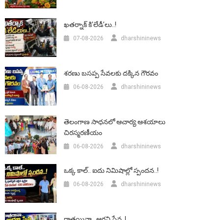
ఖతర్నాక్ కి’లేడీ’లు..!
07-08-2026
dharshininews
శరణు బసప్ప సేవలకు దక్కిన గౌరవం
06-08-2026
dharshininews
తెలంగాణ సాధనలో ఆచార్య ఆశయాలు
చిరస్మరణీయం
06-08-2026
dharshininews
ఒక్క కాల్.. ఐదు నిమిషాల్లో స్పందన..!
06-08-2026
dharshininews
రాత్రయినా.. ఆగని సేవ..!