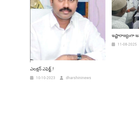
ఇష్టారాజ్యంగా ఇస
11-08-2025
ఎలక్షన్ ఎఫెక్ట్..!
10-10-2023
dharshininews