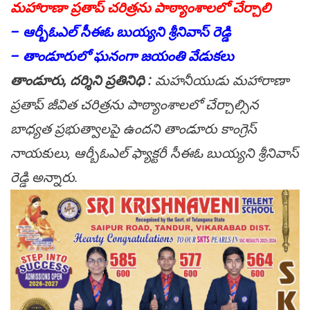
మహారాణా ప్రతాప్‌ చరిత్రను పాఠ్యాంశాలలో చేర్చాలి
– ఆర్బీఓఎల్ సీఈఓ బుయ్యని శ్రీనివాస్ రెడ్డి
– తాండూరులో ఘనంగా జయంతి వేడుకలు
తాండూరు, దర్శిని ప్రతినిధి :
మహనీయుడు మహారాణా
ప్రతాప్‌ జీవిత చరిత్రను పాఠ్యాంశాలలో చేర్చాల్సిన
బాధ్యత ప్రభుత్వాలపై ఉందని తాండూరు కాంగ్రెస్
నాయకులు, ఆర్బీఓఎల్ ఫ్యాక్టరీ సీఈఓ బుయ్యని శ్రీనివాస్
రెడ్డి అన్నారు.