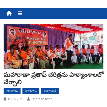
Menu
మహారాణా ప్రతాప్‌ చరిత్రను పాఠ్యాంశాలలో
చేర్చాలి
తాండూరు
రాజకీయం
వికారాబాద్
09-05-2026
Dharshininews