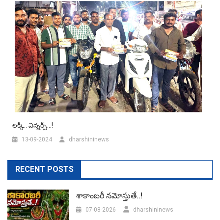
లక్కీ.. విన్నర్స్‌…!
13-09-2024
dharshininews
RECENT POSTS
శాకాంబరీ నమోస్తుతే..!
07-08-2026
dharshininews