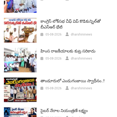
కాంగ్రెస్ లోక్‌సభ చీఫ్ విప్ కొడికున్నిల్‌తో
బీఎస్‌ఆర్‌ భేటి
05-08-2026
dharshininews
హింస రాజకీయాలకు కుట్ర సరికాదు
05-08-2026
dharshininews
తాండూరులో ఎండుగంజాయి స్వాధీనం..!
05-08-2026
dharshininews
సైబర్ నేరాల నియంత్రణే లక్ష్యం