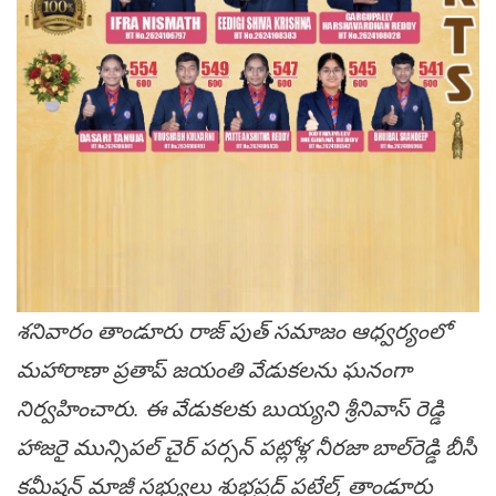
శనివారం తాండూరు రాజ్ పుత్ సమాజం ఆధ్వర్యంలో
మహారాణా ప్రతాప్ జయంతి వేడుకలను ఘనంగా
నిర్వహించారు. ఈ వేడుకలకు బుయ్యని శ్రీనివాస్ రెడ్డి
హాజరై మున్సిపల్ చైర్ పర్సన్ పట్లోళ్ల నీరజా బాల్‌రెడ్డి బీసీ
కమీషన్ మాజీ సభ్యులు శుభప్రద్ పటేల్, తాండూరు