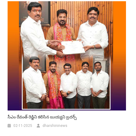
సీఎం రేవంత్ రెడ్డిని కలిసిన బుయ్యని బ్రదర్స్
02-11-2025
dharshininews