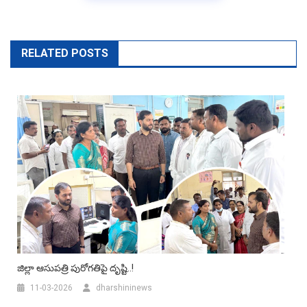
RELATED POSTS
జిల్లా ఆసుపత్రి పురోగతిపై దృష్టి..!
11-03-2026
dharshininews