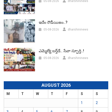
05-08-2026
dharshininews
ఇదేం రౌడీయిజం..?
05-08-2026
dharshininews
ఎమ్మెల్యే బర్త్‌డే.. సేవా స్ఫూర్తి..!
05-08-2026
dharshininews
AUGUST 2026
M
T
W
T
F
S
S
1
2
3
4
5
6
7
8
9