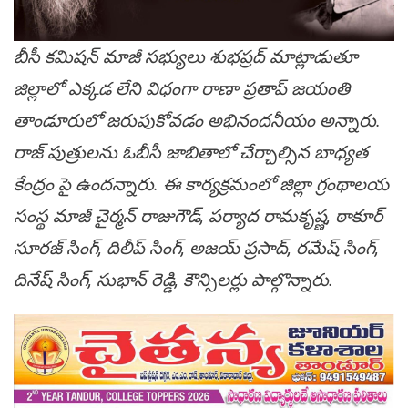
బీసీ కమిషన్ మాజీ సభ్యులు శుభప్రద్ మాట్లాడుతూ
జిల్లాలో ఎక్కడ లేని విధంగా రాణా ప్రతాప్ జయంతి
తాండూరులో జరుపుకోవడం అభినందనీయం అన్నారు.
రాజ్ పుత్రులను ఓబీసీ జాబితాలో చేర్చాల్సిన బాధ్యత
కేంద్రం పై ఉందన్నారు. ఈ కార్యక్రమంలో జిల్లా గ్రంథాలయ
సంస్థ మాజీ చైర్మన్ రాజుగౌడ్, పర్యాద రామకృష్ణ, ఠాకూర్
సూరజ్ సింగ్, దిలీప్ సింగ్, అజయ్ ప్రసాద్, రమేష్ సింగ్,
దినేష్ సింగ్, సుభాన్ రెడ్డి, కౌన్సిలర్లు పాల్గొన్నారు.