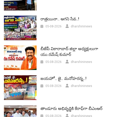
రాత్రయినా.. ఆగని సేవ..!
05-08-2026
dharshininews
బీజేపీ వికారాబాద్‌ జిల్లా అధ్యక్షులుగా
యు.రమేష్‌ కుమార్
05-08-2026
dharshininews
జయహో.. జై.. మనోహరన్న..!
05-08-2026
dharshininews
తాండూరు అభివృద్ధికి కేరాఫ్‌గా బీఎంఆర్‌
05-08-2026
dharshininews