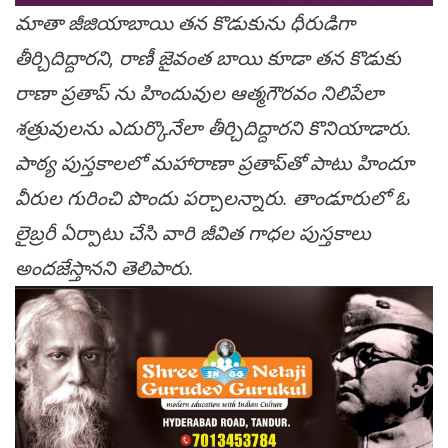
మాతా జీజియాబాయి తన కొడుకును ధీరుడిగా
తీర్చిదిద్దారని, రాణీ జైవంత బాయి కూడా తన కొడుకు
రాణా ప్రతాప్ ను హిందువుల ఆత్మగౌరవం నిలిపేలా
శత్రువులను ఎదుర్కొనేలా తీర్చిదిద్దారని కొనియాడారు.
పాఠ్య పుస్తకాలలో మహారాణా ప్రతాప్‌తో పాటు హిందూ
వీరుల గురించి పొందు పర్చాలన్నారు. తాండూరులో ఓ
లైబ్రరీ ఏర్పాటు చేసి వారి జీవిత గాధల పుస్తకాలు
అందజేస్తానని తెలిపారు.