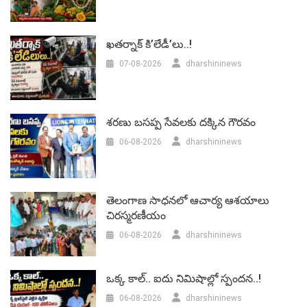
ఖతర్నాక్ కి’లేడీ’లు..!
07-08-2026
dharshininews
శరణు బసప్ప సేవలకు దక్కిన గౌరవం
06-08-2026
dharshininews
తెలంగాణ సాధనలో ఆచార్య ఆశయాలు
చిరస్మరణీయం
06-08-2026
dharshininews
ఒక్క కాల్.. ఐదు నిమిషాల్లో స్పందన..!
06-08-2026
dharshininews