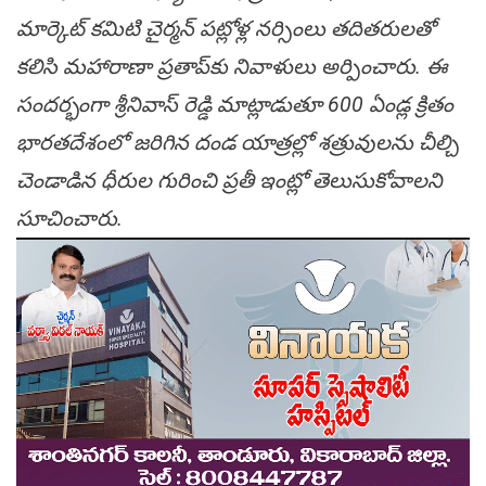
మార్కెట్ కమిటి చైర్మన్ పట్లోళ్ల నర్సింలు తదితరులతో
కలిసి మహారాణా ప్రతాప్‌కు నివాళులు అర్పించారు. ఈ
సందర్భంగా శ్రీనివాస్ రెడ్డి మాట్లాడుతూ 600 ఏండ్ల క్రితం
భారతదేశంలో జరిగిన దండ యాత్రల్లో శత్రువులను చీల్చి
చెండాడిన ధీరుల గురించి ప్రతీ ఇంట్లో తెలుసుకోవాలని
సూచించారు.