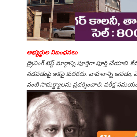
అభ్యర్థుల నిబంధనలు
డ్రైవింగ్ టెస్ట్ మార్గాన్ని పూర్తిగా పూర్తి చేయాల
నడపడంపై ఇకపై కుదరదు. వాహనాన్ని ఆపడం, వెనక్కి
వంటి సామర్థ్యాలను ప్రదర్శించాలి. పరీక్ష సమయ