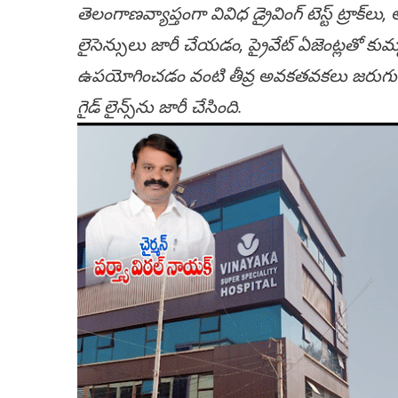
తెలంగాణవ్యాప్తంగా వివిధ డ్రైవింగ్ టెస్ట్ ట్రాక
లైసెన్సులు జారీ చేయడం, ప్రైవేట్ ఏజెంట్లతో కు
ఉపయోగించడం వంటి తీవ్ర అవకతవకలు జరుగుతున్నట
గైడ్‌ లైన్స్‌ను జారీ చేసింది.