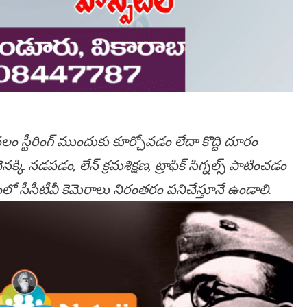
ి. కేవలం స్టీరింగ్ ముందుకు కూర్చోవడం లేదా కొద్ది దూరం
 నడపడం, లేన్ క్రమశిక్షణ, ట్రాఫిక్ సిగ్నల్స్ పాటించడం
ంలో సీసీటీవీ కెమెరాలు నిరంతరం పనిచేస్తూనే ఉండాలి.