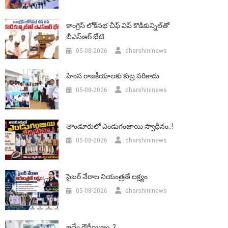
కాంగ్రెస్ లోక్‌సభ చీఫ్ విప్ కొడికున్నిల్‌తో
బీఎస్‌ఆర్‌ భేటి
05-08-2026
dharshininews
హింస రాజకీయాలకు కుట్ర సరికాదు
05-08-2026
dharshininews
తాండూరులో ఎండుగంజాయి స్వాధీనం..!
05-08-2026
dharshininews
సైబర్ నేరాల నియంత్రణే లక్ష్యం
05-08-2026
dharshininews
ఇదేం రౌడీయిజం..?