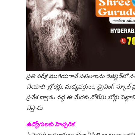
ప్రతి పరీక్ష ముగియగానే ఫలితాలను రిజిస్టర్‌లో న
చేయాలి. బ్రోకర్లు, మధ్యవర్తులు, డ్రైవింగ్ స్క
ప్రవేశ ద్వారం వద్ద ఈ మేరకు నోటీసు బోర్డు పెట్టా
చేస్తారు.
ఉద్యోగులకు హెచ్చరిక
సీనియర్ అధికారులు లేదా ఏసీబీ బృందాల రాకన