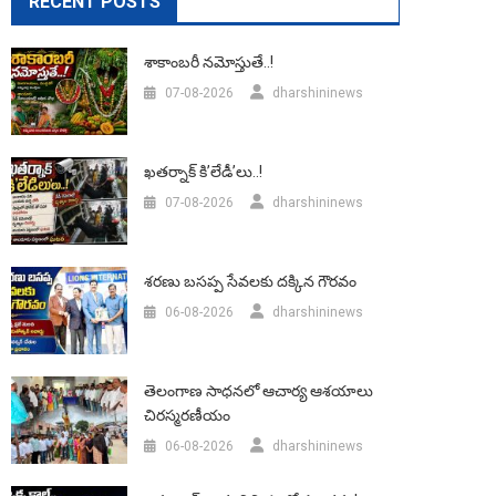
RECENT POSTS
శాకాంబరీ నమోస్తుతే..!
07-08-2026
dharshininews
ఖతర్నాక్ కి’లేడీ’లు..!
07-08-2026
dharshininews
శరణు బసప్ప సేవలకు దక్కిన గౌరవం
06-08-2026
dharshininews
తెలంగాణ సాధనలో ఆచార్య ఆశయాలు
చిరస్మరణీయం
06-08-2026
dharshininews