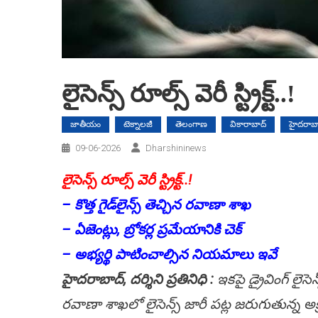
లైసెన్స్‌ రూల్స్ వెరీ స్ట్రిక్ట్..!
జాతీయం
టెక్నాలజీ
తెలంగాణ
వికారాబాద్
హైదరాబా
09-06-2026
Dharshininews
లైసెన్స్‌ రూల్స్ వెరీ స్ట్రిక్ట్..!
– కొత్త గైడ్‌లైన్స్‌ తెచ్చిన రవాణా శాఖ
– ఏజెంట్లు, బ్రోకర్ల ప్రమేయానికి చెక్‌
– అభ్యర్థి పాటించాల్సిన నియమాలు ఇవే
హైదరాబాద్, దర్శిని ప్రతినిధి :
ఇకపై డ్రైవింగ్‌ లై
రవాణా శాఖలో లైసెన్స్‌ జారీ పట్ల జరుగుతున్న అక్రమాలక