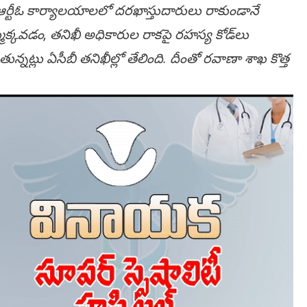
్‌లు, ఆర్టీఓ కార్యాలయాలలో దరఖాస్తుదారులు రాకుండానే
మ్మక్కవడం, తనిఖీ అధికారుల రాకపై రహస్య కోడ్‌లు
్లు ఏసీబీ తనిఖీల్లో తేలింది. దీంతో రవాణా శాఖ కొత్త