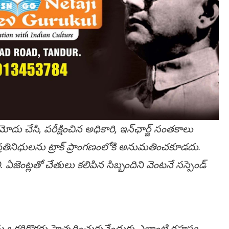
మోదు చేసి, పరీక్షించిన అధికారి, ఇన్‌ఛార్జ్ సంతకాలు
ూల్ ప్రతినిధులను ట్రాక్ ప్రాంగణంలోకి అనుమతించకూడదు.
లి. ఏజెంట్లతో చేతులు కలిపిన సిబ్బందిని వెంటనే సస్పెండ్
ు ఒకరికొకరు హెచ్చరించుకునేందుకు ఎలాంటి రహస్య