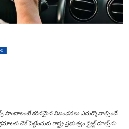
ద్
సెన్స్‌ పొందాలంటే కఠినమైన నిబంధనలు ఎదుర్కొవాల్సిందే.
ు చెక్‌ పెట్టేందుకు రాష్ట్ర ప్రభుత్వం స్ట్రిక్ట్ రూల్స్‌ను