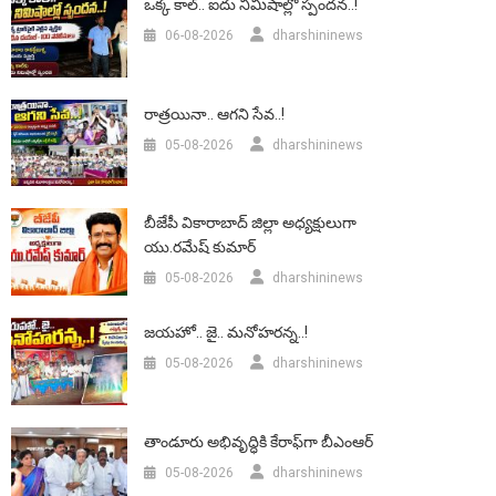
ఒక్క కాల్.. ఐదు నిమిషాల్లో స్పందన..!
06-08-2026
dharshininews
రాత్రయినా.. ఆగని సేవ..!
05-08-2026
dharshininews
బీజేపీ వికారాబాద్‌ జిల్లా అధ్యక్షులుగా
యు.రమేష్‌ కుమార్
05-08-2026
dharshininews
జయహో.. జై.. మనోహరన్న..!
05-08-2026
dharshininews
తాండూరు అభివృద్ధికి కేరాఫ్‌గా బీఎంఆర్‌
05-08-2026
dharshininews