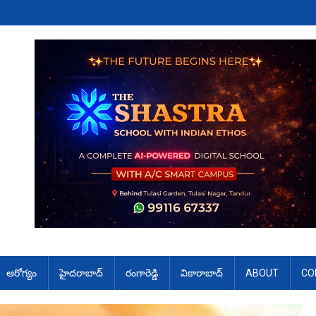
ఆరోగ్యం
హైదరాబాద్
రంగారెడ్డి
వికారాబాద్
ABOUT
CO