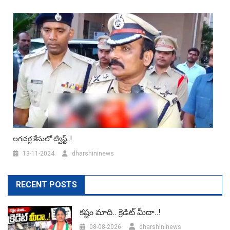
లగచర్ల కేసులో ట్విస్ట్..!
13-11-2024
dharshininews
RECENT POSTS
కష్టం మాది.. క్రెడిట్ మీదా..!
08-08-2026
dharshininews