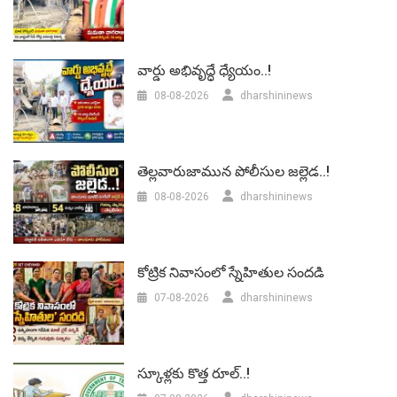
వార్డు అభివృద్ధే ధ్యేయం..!
08-08-2026
dharshininews
తెల్లవారుజామున పోలీసుల జల్లెడ..!
08-08-2026
dharshininews
కోట్రిక నివాసంలో స్నేహితుల సందడి
07-08-2026
dharshininews
స్కూళ్లకు కొత్త రూల్..!