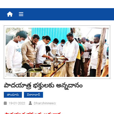
Menu
పాదయాత్ర భక్తులకు అన్నదానం
తాండూరు
వికారాబాద్
19-01-2022
Dharshininews