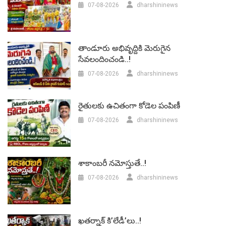
07-08-2026
dharshininews
తాండూరు అభివృద్దికి మెరుగైన
సేవలందించండి..!
07-08-2026
dharshininews
రైతులకు ఉచితంగా కోడెల పంపిణీ
07-08-2026
dharshininews
శాకాంబరీ నమోస్తుతే..!
07-08-2026
dharshininews
ఖతర్నాక్ కి’లేడీ’లు..!