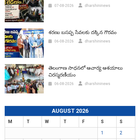
07-08-2026
dharshininews
శరణు బసప్ప సేవలకు దక్కిన గౌరవం
06-08-2026
dharshininews
తెలంగాణ సాధనలో ఆచార్య ఆశయాలు
చిరస్మరణీయం
06-08-2026
dharshininews
AUGUST 2026
M
T
W
T
F
S
S
1
2