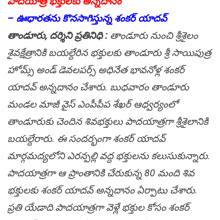
పాదయాత్ర భక్తులకు అన్నదానం
– ఊధారతను కొనసాగిస్తున్న శంకర్ యాదవ్
తాండూరు, ద‌ర్శిని ప్ర‌తినిధి :
తాండూరు నుంచి శ్రీశైలం
శైవక్షేత్రానికి బయల్దేరిన భక్తులకు తాండూరు శ్రీ సాయిపుత్ర
హోమ్స్ అండ్ డెవలపర్స్ అధినేత భావనోళ్ల శంకర్
యాదవ్ అన్నదానం చేశారు. బుధవారం తాండూరు
మండల మాజీ వైస్ ఎంపీపీప శేఖర్ ఆధ్వర్యంలో
తాండూరుకు చెందిన శివభక్తులు పాదయాత్రగా శ్రీశైలానికి
బయల్దేరారు. ఈ సందర్భంగా శంకర్ యాదవ్
మార్గమద్యలోని ఎరన్పల్లి వద్ద భక్తులను కలుసుకున్నారు.
పాదయాత్రగా ఆ ప్రాంతానికి చేరుకున్న 80 మంది శివ
భక్తులకు శంకర్ యాదవ్ అన్నదానం ఏర్పాటు చేశారు.
ప్రతి యేడాది పాదయాత్రగా వెళ్లే భక్తుల కోసం శంకర్