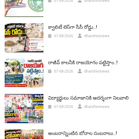
07-08-2026
dharshininews
క్వాలిటీ లెస్‌గా సీసీ రోడ్డు..!
07-08-2026
dharshininews
రాజీవ్ కాలనీకి రాజయోగం పట్టిస్తాం..!
07-08-2026
dharshininews
విద్యార్థులు సమాజానికి ఆదర్శంగా నిలవాలి
07-08-2026
dharshininews
అంబరాన్నింటిన బోనాల సంబరాలు..!