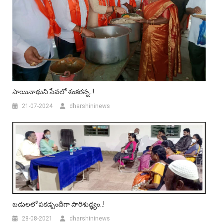
సాయినాథుని సేవలో శంకరన్న..!
21-07-2024
dharshininews
బ‌డుల‌లో ప‌క‌డ్బందీగా పారిశుద్ధ్యం..!
28-08-2021
dharshininews