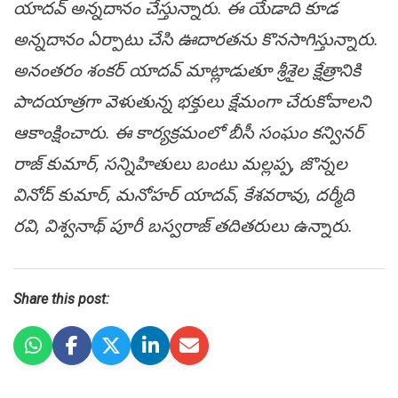
యాదవ్ అన్నదానం చేస్తున్నారు. ఈ యేడాది కూడ
అన్నదానం ఏర్పాటు చేసి ఊదారతను కొనసాగిస్తున్నారు.
అనంతరం శంకర్ యాదవ్ మాట్లాడుతూ శ్రీశైల క్షేత్రానికి
పాదయాత్రగా వెళుతున్న భక్తులు క్షేమంగా చేరుకోవాలని
ఆకాంక్షించారు. ఈ కార్యక్రమంలో బీసీ సంఘం కన్వినర్
రాజ్ కుమార్, సన్నిహితులు బంటు మల్లప్ప, జొన్నల
వినోద్ కుమార్, మనోహర్ యాదవ్, కేశవరావు, దర్మీది
రవి, విశ్వనాథ్ పూరీ బస్వరాజ్ తదితరులు ఉన్నారు.
Share this post: