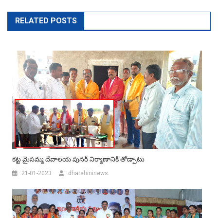
RELATED POSTS
కట్ట మైసమ్మ దేవాలయ పునర్ నిర్మాణానికి తోడ్పాటు
21-01-2023
dharshininews