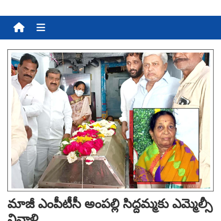
Menu
మాజీ ఎంపీటీసీ అంప‌ల్లి సిద్ద‌మ్మ‌కు ఎమ్మెల్సీ
నివాళి