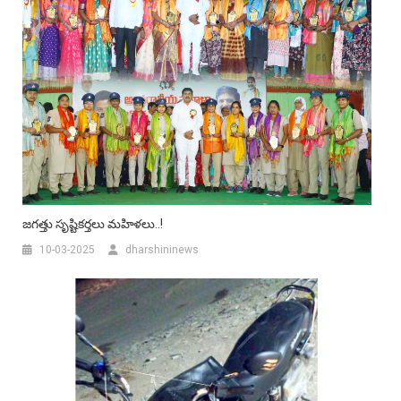
జగత్తు సృష్టికర్తలు మహిళలు..!
10-03-2025
dharshininews