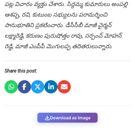
ప‌ట్ల విచారం వ్య‌క్తం చేశారు. సిద్ద‌మ్మ కుమారులు అంప‌ల్లి
ఆశ‌ప్ప‌, ర‌వి, కుటుంబ స‌భ్యుల‌ను ప‌రామ‌ర్శించి
సానుభూతిని ప్ర‌క‌టించారు. డీసీసీబీ మాజీ చైర్మన్
లక్ష్మారెడ్డి, కరుణం పురుషోత్తం రావు, సర్పంచ్ మోహన్
రెడ్డి, మాజీ ఎంపీపీ మొగులప్ప తదితరులున్నారు.
Share this post:
Download as Image