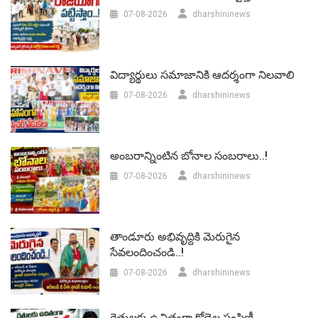
07-08-2026
dharshininews
విద్యార్థులు సమాజానికి ఆదర్శంగా నిలవాలి
07-08-2026
dharshininews
అంబరాన్నింటిన బోనాల సంబరాలు..!
07-08-2026
dharshininews
తాండూరు అభివృద్దికి మెరుగైన
సేవలందించండి..!
07-08-2026
dharshininews
రైతులకు ఉచితంగా కోడెల పంపిణీ