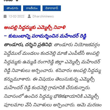
తాండూరు
రాజకీయం
వికారాబాద్
12-02-2022
Dharshininews
అంప‌ల్లి సిద్ద‌మ్మ‌కు ఎమ్మెల్సీ నివాళి
– కుటుంబాన్ని ప‌రామ‌ర్శించిన మ‌హేంద‌ర్ రెడ్డి
తాండూరు, ద‌ర్శిని ప్ర‌తినిధి
: తాండూరు నియోజ‌క‌వ‌ర్గం
పెద్దేముల్ మండ‌లం కంద‌నెల్లి మాజీ ఎంపీటీసీ అంప‌ల్లి
సిద్ద‌మ్మ‌కు ఉమ్మ‌డి రంగారెడ్డి జిల్లా ఎమ్మెల్సీ మ‌హేంద‌ర్
రెడ్డి నివాళులు అర్పించారు. శ‌నివారం అంప‌ల్లి సిద్ద‌మ్మ
క‌న్నుమూశారు. ఈ విష‌యం తెలుసుకున్న ఎమ్మెల్సీ
మ‌హేంద‌ర్ రెడ్డి కంద‌నెల్లి గ్రామానికి చేరుకున్నారు.
నివాసంలో ఉంచిన సిద్ద‌మ్మ భౌతిక‌ఖాయానికి ఎమ్మెల్సీ
పూల‌మాల వేసి నివాళులు అర్పించారు. ఆమె మ‌ర‌ణం