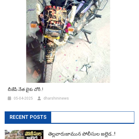
బీజేపీ నేత బైకు చోరీ..!
05-04-2025
dharshininews
RECENT POSTS
తెల్లవారుజామున పోలీసుల జల్లెడ..!