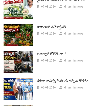
07-08-2026
dharshininews
శాకాంబరీ నమోస్తుతే..!
07-08-2026
dharshininews
ఖతర్నాక్ కి’లేడీ’లు..!
07-08-2026
dharshininews
శరణు బసప్ప సేవలకు దక్కిన గౌరవం
06-08-2026
dharshininews