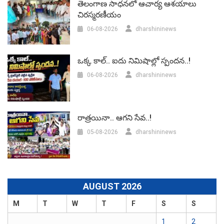
తెలంగాణ సాధనలో ఆచార్య ఆశయాలు
చిరస్మరణీయం
06-08-2026
dharshininews
ఒక్క కాల్.. ఐదు నిమిషాల్లో స్పందన..!
06-08-2026
dharshininews
రాత్రయినా.. ఆగని సేవ..!
05-08-2026
dharshininews
AUGUST 2026
M
T
W
T
F
S
S
1
2