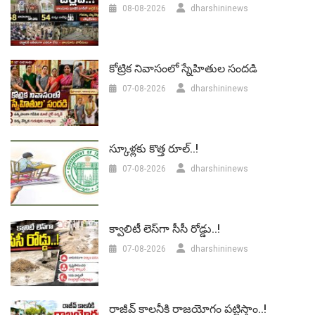
08-08-2026
dharshininews
కోట్రిక నివాసంలో స్నేహితుల సందడి
07-08-2026
dharshininews
స్కూళ్లకు కొత్త రూల్..!
07-08-2026
dharshininews
క్వాలిటీ లెస్‌గా సీసీ రోడ్డు..!
07-08-2026
dharshininews
రాజీవ్ కాలనీకి రాజయోగం పట్టిస్తాం..!