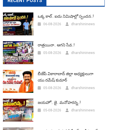
RECENT POSTS
ఒక్క కాల్.. ఐదు నిమిషాల్లో స్పందన..!
06-08-2026
dharshininews
రాత్రయినా.. ఆగని సేవ..!
05-08-2026
dharshininews
బీజేపీ వికారాబాద్‌ జిల్లా అధ్యక్షులుగా
యు.రమేష్‌ కుమార్
05-08-2026
dharshininews
జయహో.. జై.. మనోహరన్న..!
05-08-2026
dharshininews