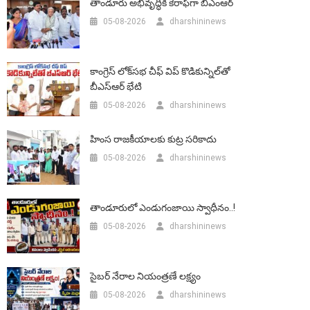
తాండూరు అభివృద్ధికి కేరాఫ్‌గా బీఎంఆర్‌
05-08-2026
dharshininews
కాంగ్రెస్ లోక్‌సభ చీఫ్ విప్ కొడికున్నిల్‌తో
బీఎస్‌ఆర్‌ భేటి
05-08-2026
dharshininews
హింస రాజకీయాలకు కుట్ర సరికాదు
05-08-2026
dharshininews
తాండూరులో ఎండుగంజాయి స్వాధీనం..!
05-08-2026
dharshininews
సైబర్ నేరాల నియంత్రణే లక్ష్యం
05-08-2026
dharshininews