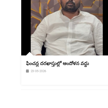
ఫించన్ల దరఖాస్తుల్లో ఆందోళన వద్దు
23-05-2026