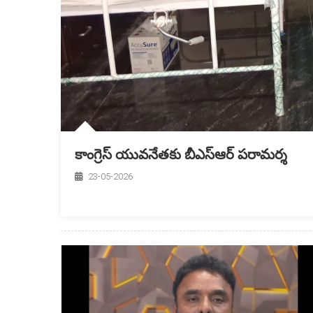
కాంగ్రెస్ యువనేతకు బీఎస్‌ఆర్ పరామర్శ
23-05-2026