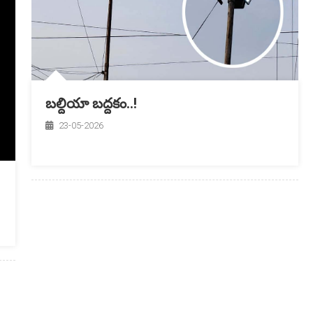
బల్దియా బద్దకం..!
23-05-2026