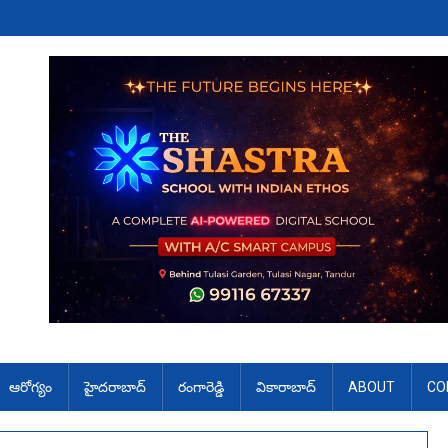
ఆరోగ్యం
హైదరాబాద్
రంగారెడ్డి
వికారాబాద్
ABOUT
CO