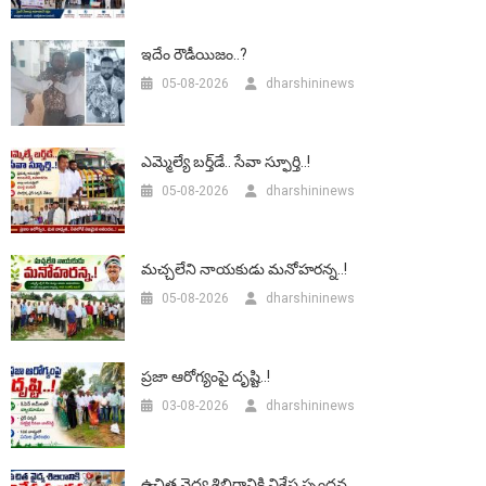
ఇదేం రౌడీయిజం..?
05-08-2026
dharshininews
ఎమ్మెల్యే బర్త్‌డే.. సేవా స్ఫూర్తి..!
05-08-2026
dharshininews
మచ్చలేని నాయకుడు మనోహరన్న..!
05-08-2026
dharshininews
ప్రజా ఆరోగ్యంపై దృష్టి..!
03-08-2026
dharshininews
ఉచిత వైద్య శిబిరానికి విశేష స్పందన