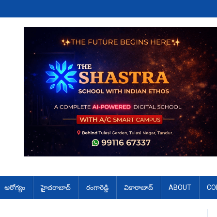
ఆరోగ్యం
హైదరాబాద్
రంగారెడ్డి
వికారాబాద్
ABOUT
CO