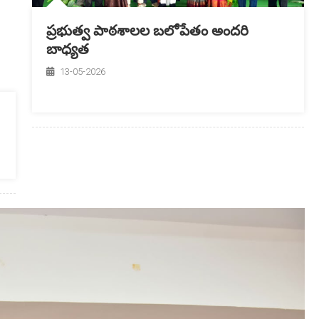
ప్రభుత్వ పాఠశాలల బలోపేతం అందరి
బాధ్యత
13-05-2026