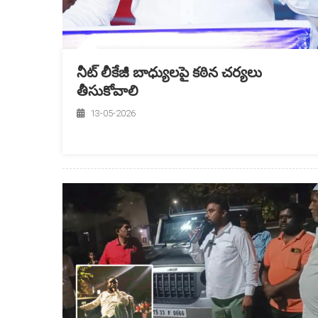
నీట్ లీకేజీ బాధ్యులపై కఠిన చర్యలు
తీసుకోవాలి
13-05-2026