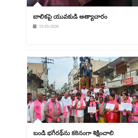
బాలికపై యువకుడి అత్యాచారం
13-05-2026
బండి భగీరథ్‌ను కఠినంగా శిక్షించాలి