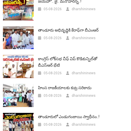
జయహో.. జై.. మనోహరన్న..!
05-08-2026
dharshininews
తాండూరు అభివృద్ధికి కేరాఫ్‌గా బీఎంఆర్‌
05-08-2026
dharshininews
కాంగ్రెస్ లోక్‌సభ చీఫ్ విప్ కొడికున్నిల్‌తో
బీఎస్‌ఆర్‌ భేటి
05-08-2026
dharshininews
హింస రాజకీయాలకు కుట్ర సరికాదు
05-08-2026
dharshininews
తాండూరులో ఎండుగంజాయి స్వాధీనం..!
05-08-2026
dharshininews