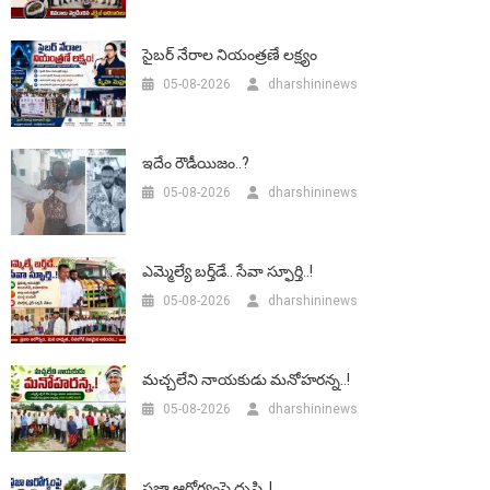
సైబర్ నేరాల నియంత్రణే లక్ష్యం
05-08-2026
dharshininews
ఇదేం రౌడీయిజం..?
05-08-2026
dharshininews
ఎమ్మెల్యే బర్త్‌డే.. సేవా స్ఫూర్తి..!
05-08-2026
dharshininews
మచ్చలేని నాయకుడు మనోహరన్న..!
05-08-2026
dharshininews
ప్రజా ఆరోగ్యంపై దృష్టి..!