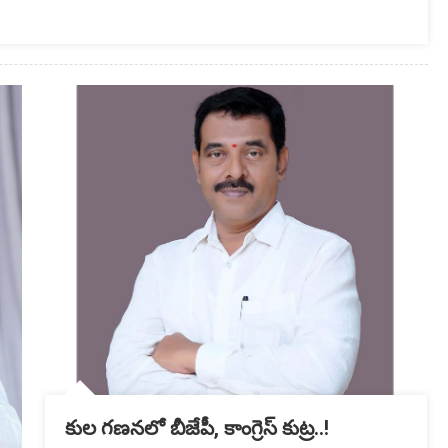
కుల గణనలో బీజేపీ, కాంగ్రెస్ కుట్ర..!