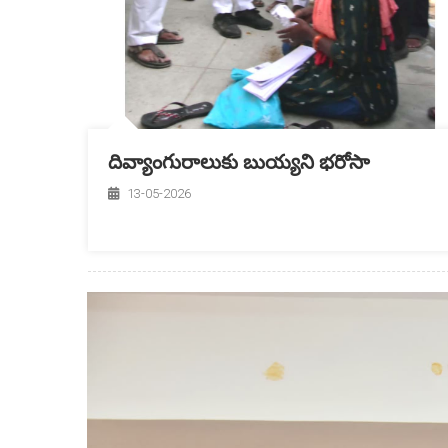
దివ్యాంగురాలుకు బుయ్యని భరోసా
13-05-2026