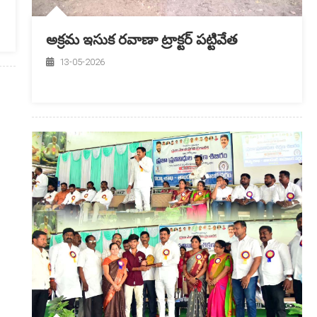
అక్రమ ఇసుక రవాణా ట్రాక్టర్ పట్టివేత
13-05-2026