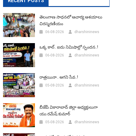
RECENT POSTS
తెలంగాణ సాధనలో ఆచార్య ఆశయాలు
చిరస్మరణీయం
06-08-2026
dharshininews
ఒక్క కాల్.. ఐదు నిమిషాల్లో స్పందన..!
06-08-2026
dharshininews
రాత్రయినా.. ఆగని సేవ..!
05-08-2026
dharshininews
బీజేపీ వికారాబాద్‌ జిల్లా అధ్యక్షులుగా
యు.రమేష్‌ కుమార్
05-08-2026
dharshininews