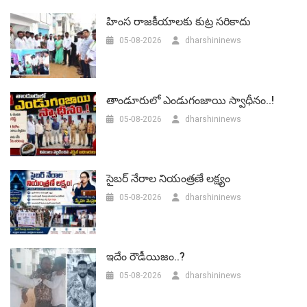
హింస రాజకీయాలకు కుట్ర సరికాదు
05-08-2026
dharshininews
తాండూరులో ఎండుగంజాయి స్వాధీనం..!
05-08-2026
dharshininews
సైబర్ నేరాల నియంత్రణే లక్ష్యం
05-08-2026
dharshininews
ఇదేం రౌడీయిజం..?
05-08-2026
dharshininews