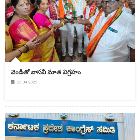
వెండితో వాసవీ మాత విగ్రహం
25-04-2026