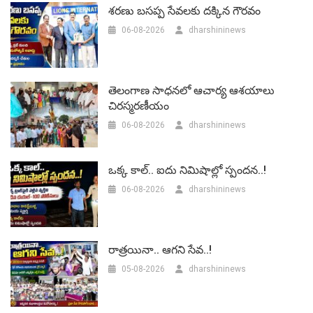
శరణు బసప్ప సేవలకు దక్కిన గౌరవం
06-08-2026
dharshininews
తెలంగాణ సాధనలో ఆచార్య ఆశయాలు
చిరస్మరణీయం
06-08-2026
dharshininews
ఒక్క కాల్.. ఐదు నిమిషాల్లో స్పందన..!
06-08-2026
dharshininews
రాత్రయినా.. ఆగని సేవ..!
05-08-2026
dharshininews