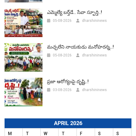
ఎమ్మెల్యే బర్త్‌డే.. సేవా స్ఫూర్తి..!
05-08-2026
dharshininews
మచ్చలేని నాయకుడు మనోహరన్న..!
05-08-2026
dharshininews
ప్రజా ఆరోగ్యంపై దృష్టి..!
03-08-2026
dharshininews
APRIL 2026
M
T
W
T
F
S
S