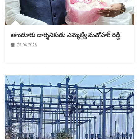
తాండూరు దార్శనికుడు ఎమ్మెల్యే మనోహర్ రెడ్డి
25-04-2026