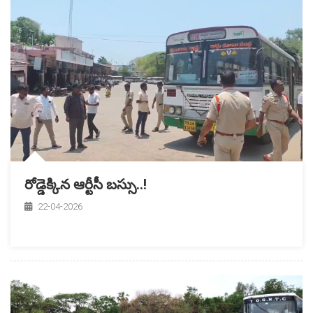
రోడ్డెక్కిన ఆర్టీసీ బస్సు..!
22-04-2026