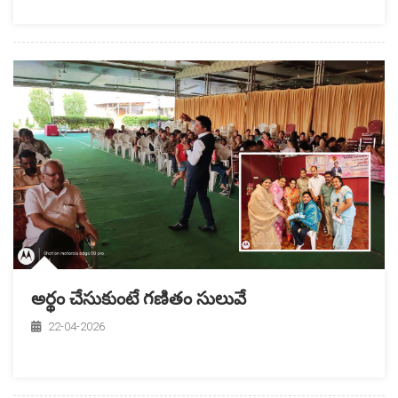
అర్థం చేసుకుంటే గణితం సులువే
22-04-2026