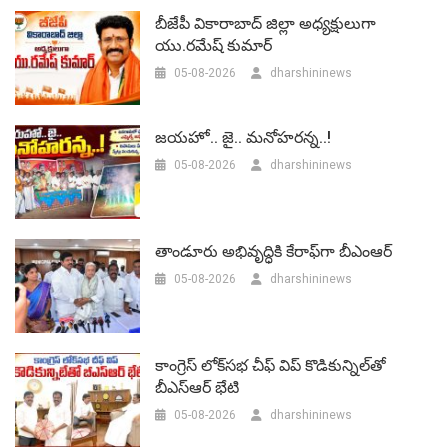
బీజేపీ వికారాబాద్‌ జిల్లా అధ్యక్షులుగా
యు.రమేష్‌ కుమార్
05-08-2026
dharshininews
జయహో.. జై.. మనోహరన్న..!
05-08-2026
dharshininews
తాండూరు అభివృద్ధికి కేరాఫ్‌గా బీఎంఆర్‌
05-08-2026
dharshininews
కాంగ్రెస్ లోక్‌సభ చీఫ్ విప్ కొడికున్నిల్‌తో
బీఎస్‌ఆర్‌ భేటి
05-08-2026
dharshininews