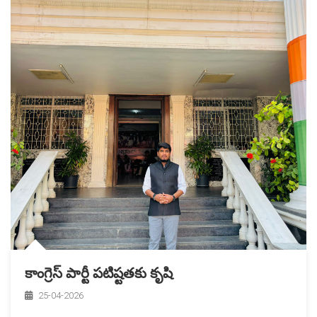
కాంగ్రెస్ పార్టీ పటిష్టతకు కృషి
25-04-2026