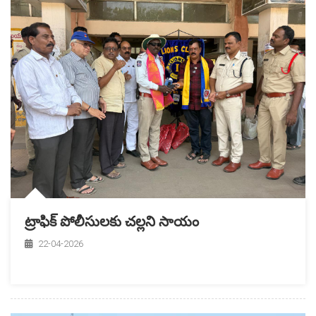
ట్రాఫిక్ పోలీసులకు చల్లని సాయం
22-04-2026