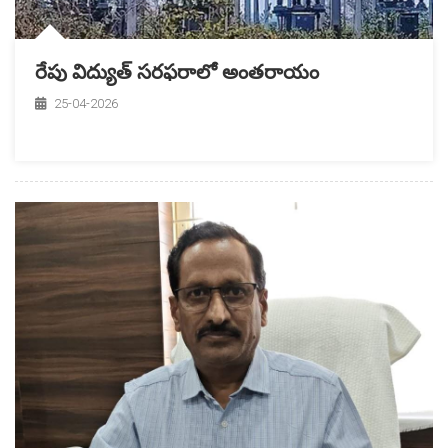
రేపు విద్యుత్ సరఫరాలో అంతరాయం
25-04-2026