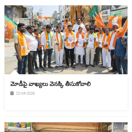
మోడీపై వాఖ్యలు వెనక్కి తీసుకోవాలి
22-04-2026