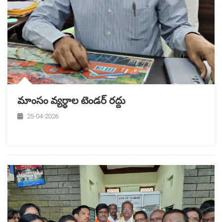
మాంసం వ్యర్ధాల టెండర్ రద్దు
25-04-2026