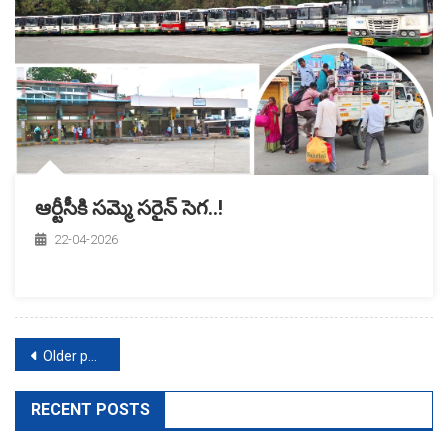
ఆర్టీసీకి సమ్మె సరైన్‌ సెగ..!
22-04-2026
Posts
Older posts
navigation
RECENT POSTS