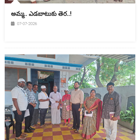
అమ్మ.. ఎడబాటుకు తెర..!
07-07-2026