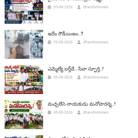
05-08-2026
dharshininews
ఇదేం రౌడీయిజం..?
05-08-2026
dharshininews
ఎమ్మెల్యే బర్త్‌డే.. సేవా స్ఫూర్తి..!
05-08-2026
dharshininews
మచ్చలేని నాయకుడు మనోహరన్న..!
05-08-2026
dharshininews