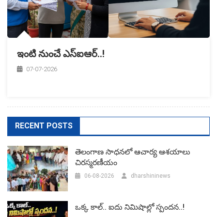
ఇంటి నుంచే ఎస్‌ఐఆర్‌..!
07-07-2026
RECENT POSTS
తెలంగాణ సాధనలో ఆచార్య ఆశయాలు
చిరస్మరణీయం
06-08-2026
dharshininews
ఒక్క కాల్.. ఐదు నిమిషాల్లో స్పందన..!