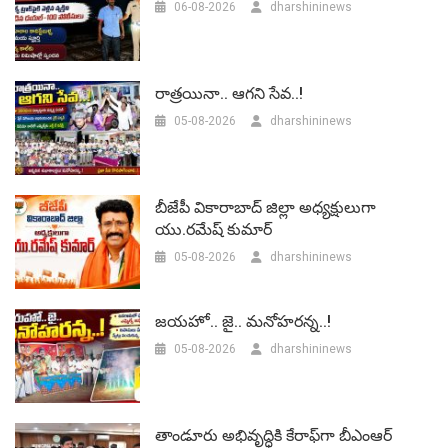
06-08-2026
dharshininews
రాత్రయినా.. ఆగని సేవ..!
05-08-2026
dharshininews
బీజేపీ వికారాబాద్‌ జిల్లా అధ్యక్షులుగా
యు.రమేష్‌ కుమార్
05-08-2026
dharshininews
జయహో.. జై.. మనోహరన్న..!
05-08-2026
dharshininews
తాండూరు అభివృద్ధికి కేరాఫ్‌గా బీఎంఆర్‌