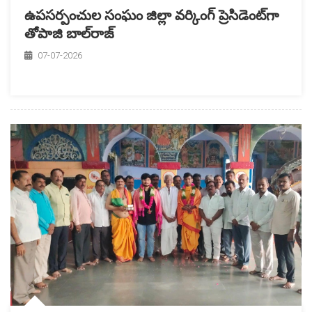
ఉపసర్పంచుల సంఘం జిల్లా వర్కింగ్ ప్రెసిడెంట్‌గా
తోపాజి బాల్‌రాజ్
07-07-2026