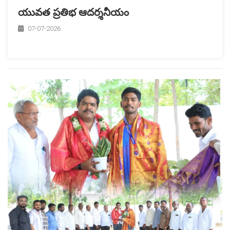
యువత ప్రతిభ ఆదర్శనీయం
07-07-2026