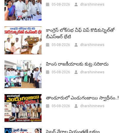
05-08-2026
dharshininews
కాంగ్రెస్ లోక్‌సభ చీఫ్ విప్ కొడికున్నిల్‌తో
బీఎస్‌ఆర్‌ భేటి
05-08-2026
dharshininews
హింస రాజకీయాలకు కుట్ర సరికాదు
05-08-2026
dharshininews
తాండూరులో ఎండుగంజాయి స్వాధీనం..!
05-08-2026
dharshininews
సైబర్ నేరాల నియంత్రణే లక్ష్యం