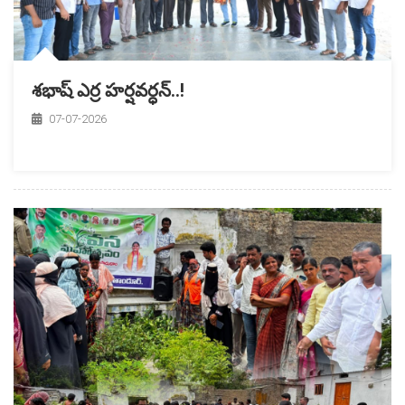
శభాష్ ఎర్ర హర్షవర్ధన్..!
07-07-2026