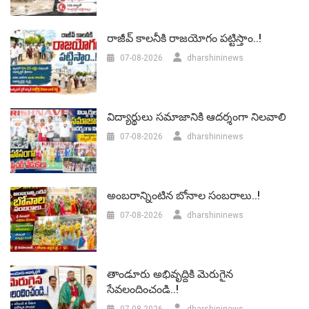
రాజీవ్ కాలనీకి రాజయోగం పట్టిస్తాం..!
07-08-2026
dharshininews
విద్యార్థులు సమాజానికి ఆదర్శంగా నిలవాలి
07-08-2026
dharshininews
అంబరాన్నింటిన బోనాల సంబరాలు..!
07-08-2026
dharshininews
తాండూరు అభివృద్దికి మెరుగైన
సేవలందించండి..!
07-08-2026
dharshininews