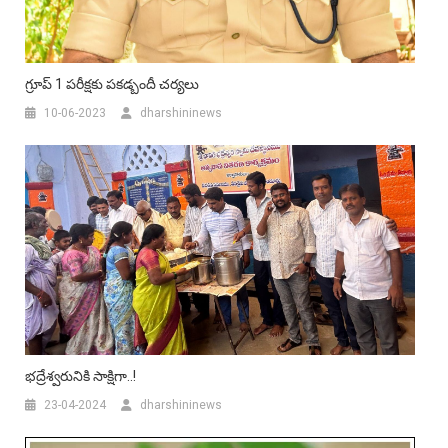
గ్రూప్ 1 పరీక్షకు పకడ్బందీ చర్యలు
10-06-2023
dharshininews
భద్రేశ్వరునికి సాక్షిగా..!
23-04-2024
dharshininews