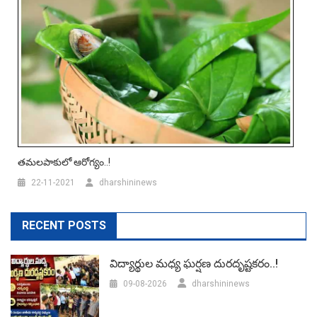
తమలపాకులో ఆరోగ్యం..!
22-11-2021
dharshininews
RECENT POSTS
విద్యార్థుల మధ్య ఘర్షణ దురదృష్టకరం..!
09-08-2026
dharshininews