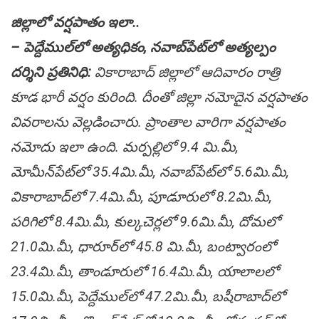
జిల్లాలో వ‌ర్ష‌పాతం ఇలా..
– పెద్దేముల్‌లో అత్య‌ధికం, న‌వాబ్‌పేట్‌లో అత్య‌ల్పం
ద‌ర్శిని ప్ర‌తినిధి:
వికారాబాద్ జిల్లాలో ఆదివారం రాత్రి
కూడ భారీ వ‌ర్షం కురింది. దీంతో జిల్లా న‌మోదైన వ‌ర్ష‌పాతం
వివ‌రాల‌ను వెల్ల‌డించారు. ప్రాంతాల వారిగా వ‌ర్ష‌పాతం
న‌మోదు ఇలా ఉంది. మ‌ర్ప‌ల్లిలో 9.4 మి.మీ,
మోమీన్‌పేట్‌లో 35.4మి.మీ, నవాబ్‌పేట్‌లో 5.6మి.మీ,
వికారాబాద్‌లో 7.4మి.మీ, పూడూరులో 8.2మి.మీ,
ప‌రిగిలో 8.4మి.మీ, కుల్క‌చెర్ల‌లో 9.6మి.మీ, దోమ‌లో
21.0మి.మీ, ధారూర్‌లో 45.8 మి.మీ, బంట్వారంలో
23.4మి.మీ, తాండూరులో 16.4మి.మీ, యాలాల‌లో
15.0మి.మీ, పెద్దేముల్‌లో 47.2మి.మీ, బ‌షీరాబాద్‌లో