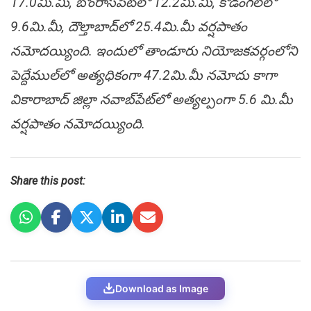
17.0మి.మీ, బొంరాస్‌పేట్‌లో 12.2మి.మీ, కోడంగ‌ల్‌లో
9.6మి.మీ, దౌల్తాబాద్‌లో 25.4మి.మీ వ‌ర్ష‌పాతం
న‌మోద‌య్యింది. ఇందులో తాండూరు నియోజ‌క‌వ‌ర్గంలోని
పెద్దేముల్‌లో అత్య‌ధికంగా 47.2మి.మీ న‌మోదు కాగా
వికారాబాద్ జిల్లా న‌వాబ్‌పేట్‌లో అత్య‌ల్పంగా 5.6 మి.మీ
వ‌ర్ష‌పాతం న‌మోద‌య్యింది.
Share this post:
Download as Image