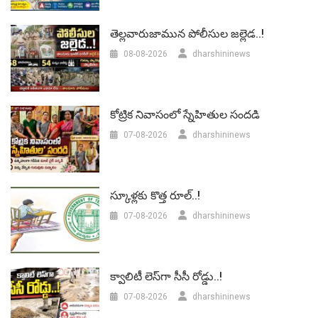
తెల్లవారుజామున పోలీసుల జల్లెడ..!
08-08-2026
dharshininews
కోట్రిక నివాసంలో స్నేహితుల సందడి
07-08-2026
dharshininews
స్కూళ్లకు కొత్త రూల్..!
07-08-2026
dharshininews
క్వాలిటీ లెస్‌గా సీసీ రోడ్డు..!
07-08-2026
dharshininews