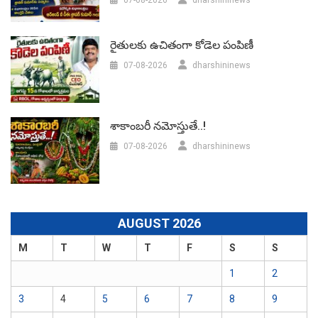
రైతులకు ఉచితంగా కోడెల పంపిణీ
07-08-2026
dharshininews
శాకాంబరీ నమోస్తుతే..!
07-08-2026
dharshininews
AUGUST 2026
M
T
W
T
F
S
S
1
2
3
4
5
6
7
8
9