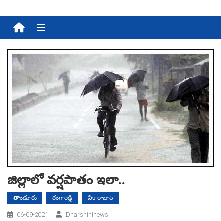
Menu
జిల్లాలో వ‌ర్ష‌పాతం ఇలా..
తాండూరు
రంగారెడ్డి
వికారాబాద్
06-09-2021
Dharshininews