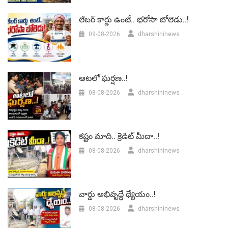
లేబర్‌ కార్డు ఉంటే.. భరోసా బోలెడు..!
09-08-2026
dharshininews
ఆటలో ఘర్షణ..!
08-08-2026
dharshininews
కష్టం మాది.. క్రెడిట్ మీదా..!
08-08-2026
dharshininews
వార్డు అభివృద్ధే ధ్యేయం..!
08-08-2026
dharshininews