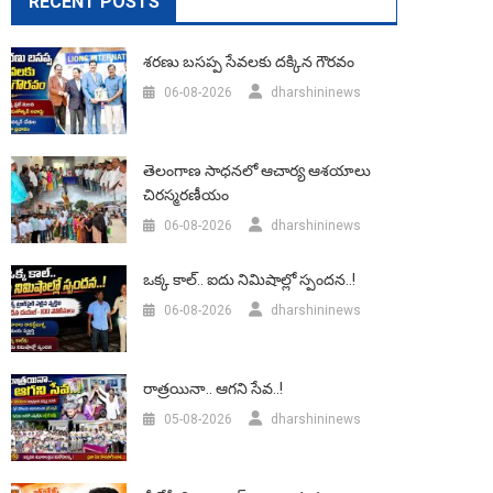
RECENT POSTS
శరణు బసప్ప సేవలకు దక్కిన గౌరవం
06-08-2026
dharshininews
తెలంగాణ సాధనలో ఆచార్య ఆశయాలు
చిరస్మరణీయం
06-08-2026
dharshininews
ఒక్క కాల్.. ఐదు నిమిషాల్లో స్పందన..!
06-08-2026
dharshininews
రాత్రయినా.. ఆగని సేవ..!
05-08-2026
dharshininews