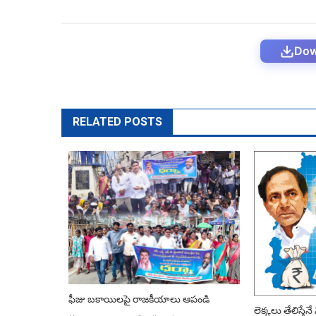
Dow
RELATED POSTS
ఫీజు బకాయిలపై రాజకీయాలు ఆపండి
లెక్క‌లు తేలిస్తేన