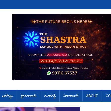
ఆరోగ్యం
హైదరాబాద్
రంగారెడ్డి
వికారాబాద్
ABOUT
CO