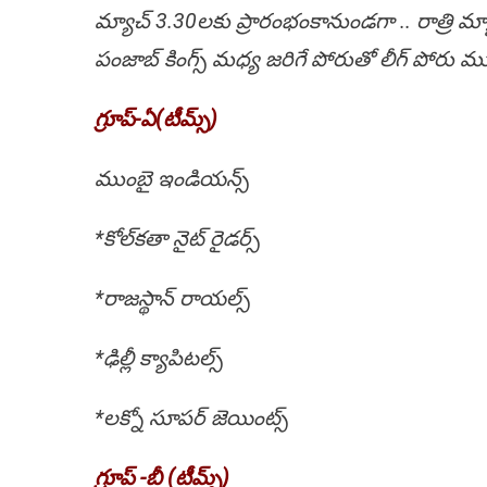
మ్యాచ్ 3.30లకు ప్రారంభంకానుండగా .. రాత్రి మ్య
పంజాబ్ కింగ్స్ మధ్య జరిగే పోరుతో లీగ్ పోరు ము
గ్రూప్-ఏ(టీమ్స్)
ముంబై ఇండియన్స్
*కోల్‌కతా నైట్ రైడర్స్
*రాజస్థాన్ రాయల్స్
*ఢిల్లీ క్యాపిటల్స్
*లక్నో సూపర్ జెయింట్స్
గ్రూప్ -బీ (టీమ్స్)