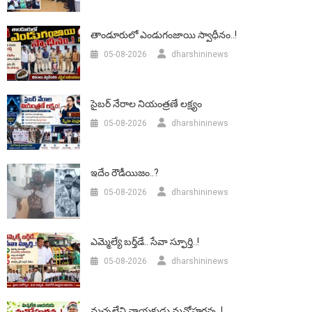
తాండూరులో ఎండుగంజాయి స్వాధీనం..!
05-08-2026
dharshininews
సైబర్ నేరాల నియంత్రణే లక్ష్యం
05-08-2026
dharshininews
ఇదేం రౌడీయిజం..?
05-08-2026
dharshininews
ఎమ్మెల్యే బర్త్‌డే.. సేవా స్ఫూర్తి..!
05-08-2026
dharshininews
మచ్చలేని నాయకుడు మనోహరన్న..!