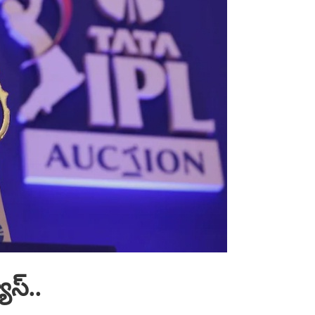
ూస్‌..