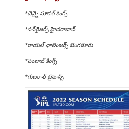
*చెన్నై సూపర్ కింగ్స్
*సన్‌రైజర్స్ హైదరాబాద్
*రాయల్ ఛాలెంజర్స్ బెంగళూరు
*పంజాబ్ కింగ్స్
*గుజరాత్ టైటాన్స్