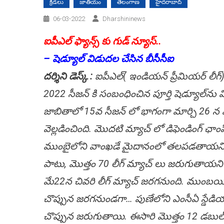
క్రీడలు
జాతీయం
తెలంగాణ
హైదరాబాద్
06-03-2022
Dharshininews
ఐపీఎల్‌ ఫ్యాన్స్‌ కు గుడ్‌ న్యూస్‌..
– షెడ్యూల్‌ విడుదల చేసిన బీసీసీఐ
ద‌ర్శిని డెస్క్ :
ఐపీఎల్‌( ఇండియన్‌ ప్రీమియర్‌ లీగ్
2022 సీజన్‌ కి సంబంధించిన పూర్తి షెడ్యూల్‌ను
జాబితాలో 15వ సీజన్ లో భాగంగా మార్చి 26 న మ
వెల్ల‌డించింది. మొదటి మ్యాచ్‌ లో డిఫెండింగ్‌ ఛాంపియ
ముంబైలోని వాంఖడే మైదానంలో తలపడతాయ‌ని చెప
పాటు, మొత్తం 70 లీగ్‌ మ్యాచ్ లు జరుగుతాయ‌ని
మే22న చివరి లీగ్ మ్యాచ్ జరగనుంది. ముంబయిలోన
చొప్పున జరగనుండగా… పుణేలోని ఎంసీఏ స్డేడియంల
చొప్పున జరుగుతాయి. ఈసారి మొత్తం 12 డబుల్ 