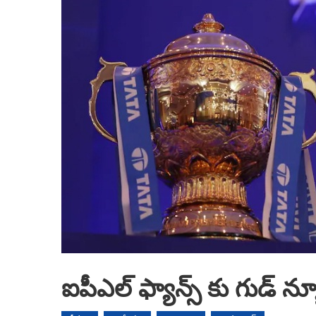
ఐపీఎల్‌ ఫ్యాన్స్‌ కు గుడ్‌ న్య