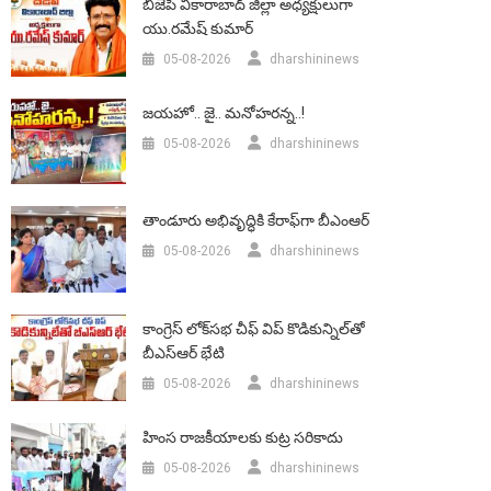
బీజేపీ వికారాబాద్‌ జిల్లా అధ్యక్షులుగా
యు.రమేష్‌ కుమార్
05-08-2026
dharshininews
జయహో.. జై.. మనోహరన్న..!
05-08-2026
dharshininews
తాండూరు అభివృద్ధికి కేరాఫ్‌గా బీఎంఆర్‌
05-08-2026
dharshininews
కాంగ్రెస్ లోక్‌సభ చీఫ్ విప్ కొడికున్నిల్‌తో
బీఎస్‌ఆర్‌ భేటి
05-08-2026
dharshininews
హింస రాజకీయాలకు కుట్ర సరికాదు
05-08-2026
dharshininews