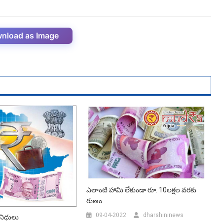
nload as Image
ఎలాంటి హామి లేకుండా రూ. 10ల‌క్ష‌ల వ‌ర‌కు
రుణం
09-04-2022
dharshininews
ే నిధులు