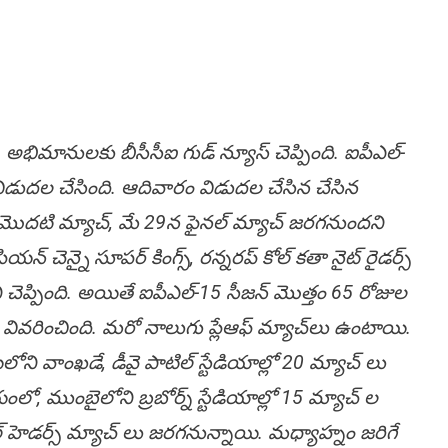
‌) అభిమానులకు బీసీసీఐ గుడ్ న్యూస్ చెప్పింది. ఐపీఎల్‌-
 విడుద‌ల చేసింది. ఆదివారం విడుదల చేసిన చేసిన
ొదటి మ్యాచ్‌, మే 29న ఫైనల్‌ మ్యాచ్‌ జరగనుంద‌ని
న్‌ చెన్నై సూపర్‌ కింగ్స్‌, రన్నరప్‌ కోల్‌ కతా నైట్‌ రైడర్స్
్పింది. అయితే ఐపీఎల్‌-15 సీజన్ మొత్తం 65 రోజుల
 వివ‌రించింది. మరో నాలుగు ప్లేఆఫ్ మ్యాచ్‌లు ఉంటాయి.
ి వాంఖడే, డీవై పాటిల్ స్టేడియాల్లో 20 మ్యాచ్ లు
ో, ముంబైలోని బ్రబోర్న్ స్టేడియాల్లో 15 మ్యాచ్ ల
హెడర్స్ మ్యాచ్ లు జరగనున్నాయి. మధ్యాహ్నం జరిగే