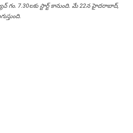
ాచ్ గం. 7.30లకు స్టార్ట్ కానుంది. మే 22న హైదరాబాద్,
గుస్తుంది.