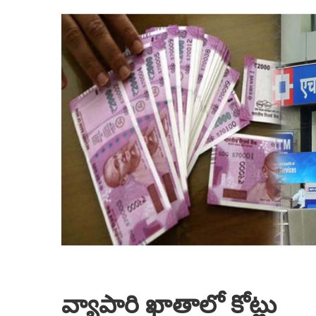
వ్యాపారి ఖాతాలో కోట్లు