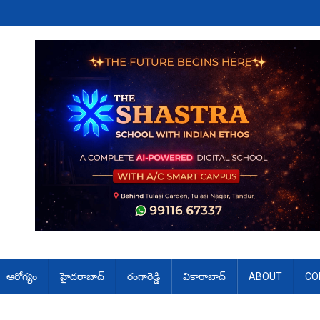
ఆరోగ్యం
హైదరాబాద్
రంగారెడ్డి
వికారాబాద్
ABOUT
CO