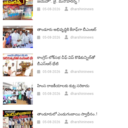
జయహో.. జై.. మనోహరన్న..!
05-08-2026
dharshininews
తాండూరు అభివృద్ధికి కేరాఫ్‌గా బీఎంఆర్‌
05-08-2026
dharshininews
కాంగ్రెస్ లోక్‌సభ చీఫ్ విప్ కొడికున్నిల్‌తో
బీఎస్‌ఆర్‌ భేటి
05-08-2026
dharshininews
హింస రాజకీయాలకు కుట్ర సరికాదు
05-08-2026
dharshininews
తాండూరులో ఎండుగంజాయి స్వాధీనం..!
05-08-2026
dharshininews