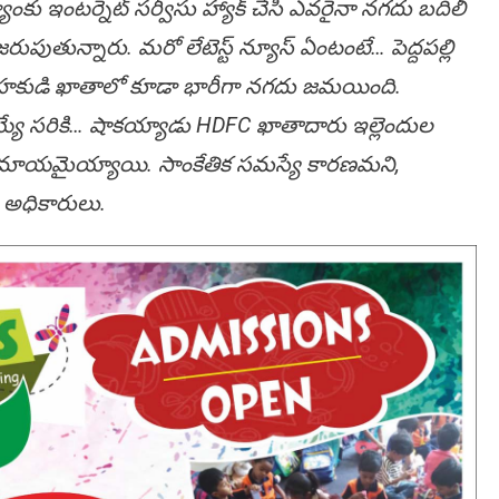
్యాంకు ఇంటర్నెట్ సర్వీసు హ్యాక్ చేసి ఎవరైనా నగదు బదిలీ
రుపుతున్నారు. మరో లేటెస్ట్ న్యూస్ ఏంటంటే… పెద్దపల్లి
్వాహకుడి ఖాతాలో కూడా భారీగా నగదు జమయింది.
అయ్యే సరికి… షాకయ్యాడు HDFC ఖాతాదారు ఇల్లెందుల
 మాయమైయ్యాయి. సాంకేతిక సమస్యే కారణమని,
 అధికారులు.