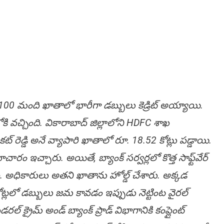
 100 మంది ఖాతాలో భారీగా డ‌బ్బులు కెడ్రిట్ అయ్యాయి.
 వ‌చ్చింది. వికారాబాద్ జిల్లాలోని HDFC శాఖ‌
్ రెడ్డి అనే వ్యాపారి ఖాతాలో రూ. 18.52 కోట్లు పడ్డాయి.
ఇచ్చారు. అయితే, బ్యాంక్ సర్వర్లలో కొత్త సాఫ్ట్‌వేర్
ది. అధికారులు అతని ఖాతాను హోల్డ్ చేశారు. అక్కడ
కోట్లలో డబ్బులు జమ కావడం ఇప్పుడు నెట్టింట వైరల్
్రైమ్ అండ్ బ్యాంక్ ప్రాడ్ విభాగానికి కంప్లైంట్