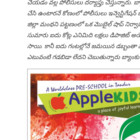
చేయడం వల్ల పోలీసులు దర్యాప్తు చేస్తున్నారు. బ
చేసి ఉంటారనే కోణంలో పోలీసులు ఇన్వెస్టిగేషన్ జ
జిల్లా మంథని పట్టణంలో ఒక మొబైల్ షాప్ నిర
సుమారు ఐదు కోట్ల ఎనిమిది లక్షలు డిపాజిట్ 
సాయి. కానీ ఐదు గంటల్లోనే జమయిన డబ్బంతా
ఎటువంటి గడబిడా లేదని చెబుతున్నారు బ్యాంకు