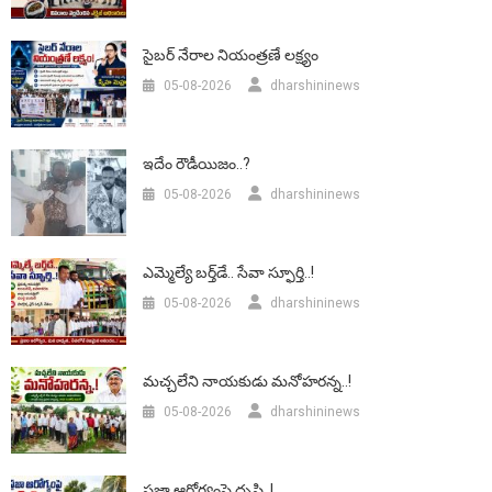
సైబర్ నేరాల నియంత్రణే లక్ష్యం
05-08-2026
dharshininews
ఇదేం రౌడీయిజం..?
05-08-2026
dharshininews
ఎమ్మెల్యే బర్త్‌డే.. సేవా స్ఫూర్తి..!
05-08-2026
dharshininews
మచ్చలేని నాయకుడు మనోహరన్న..!
05-08-2026
dharshininews
ప్రజా ఆరోగ్యంపై దృష్టి..!