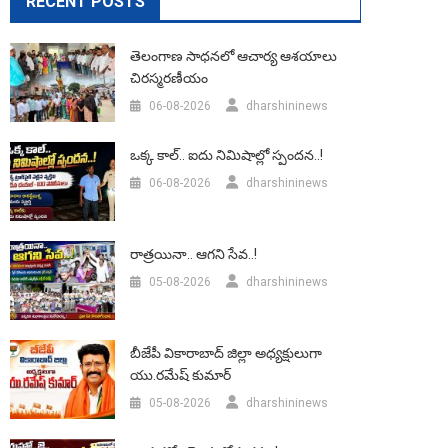
RECENT POSTS
తెలంగాణ సాధనలో ఆచార్య ఆశయాలు
చిరస్మరణీయం
06-08-2026
dharshininews
ఒక్క కాల్.. ఐదు నిమిషాల్లో స్పందన..!
06-08-2026
dharshininews
రాత్రయినా.. ఆగని సేవ..!
05-08-2026
dharshininews
బీజేపీ వికారాబాద్‌ జిల్లా అధ్యక్షులుగా
యు.రమేష్‌ కుమార్
05-08-2026
dharshininews