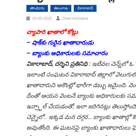
తాండూరు
తెలంగాణ
వికారాబాద్
30-05-2022
Dharshininews
వ్యాపారి ఖాతాలో కోట్లు
– షాక్‌కు గురైన ఖాతాదారుడు
– బ్యాంకు అధికారుల‌కు స‌మాచారం
వికారాబాద్‌, ద‌ర్శిని ప్ర‌తినిధి :
ఇటీవ‌ల చెన్న్‌లో ఓ
ఇలాంటి సంఘ‌ట‌న వికారాబాద్ జిల్లాలో వెలుగులోకి
ఖాతాదారుని అకౌంట్లో భారీగా డబ్బు జమైంది. వెంకట
దీంతో ఆయన వెంటనే బ్యాంకు అధికారులకు సమాచారం 
ఇన్స్టాల్ చేయడంతో, ఇలా జరిగినట్లు తెలుస్తోం
చెన్నైలో.. ఇక్కడ మన దగ్గర… బ్యాంకు ఖాతాల్లో 
అవుతోంది. ఈ ఘటనపై బ్యాంకు ఖాతాదారులు ఫెడరల్ క