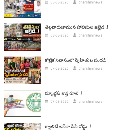
08-08-2026
dharshininews
తెల్లవారుజామున పోలీసుల జల్లెడ..!
08-08-2026
dharshininews
కోట్రిక నివాసంలో స్నేహితుల సందడి
07-08-2026
dharshininews
స్కూళ్లకు కొత్త రూల్..!
07-08-2026
dharshininews
క్వాలిటీ లెస్‌గా సీసీ రోడ్డు..!