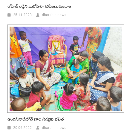
రోహిత్ రెడ్డిని మరోసారి గెలిపించుకుందాం
25-11-2023
dharshininews
అంగ‌న్‌వాడిలోనే బాల విద్య‌కు భ‌విత‌
20-06-2022
dharshininews