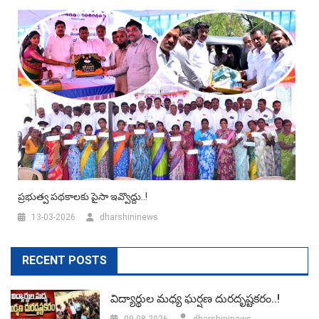
ప్రభుత్వ పథకాలకు పైసా ఇవ్వొద్దు..!
13-03-2026
dharshininews
RECENT POSTS
విద్యార్థుల మధ్య ఘర్షణ దురదృష్టకరం..!
09-08-2026
dharshininews