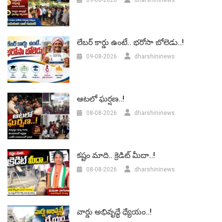
లేబర్‌ కార్డు ఉంటే.. భరోసా బోలెడు..!
09-08-2026
dharshininews
ఆటలో ఘర్షణ..!
08-08-2026
dharshininews
కష్టం మాది.. క్రెడిట్ మీదా..!
08-08-2026
dharshininews
వార్డు అభివృద్ధే ధ్యేయం..!