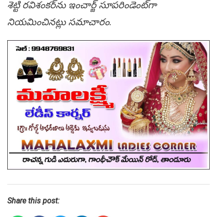
శెట్టి ర‌విశంక‌ర్‌ను ఇంచార్జ్ సూపరిండెంట్‌గా
నియ‌మించిన‌ట్లు స‌మాచారం.
Share this post: