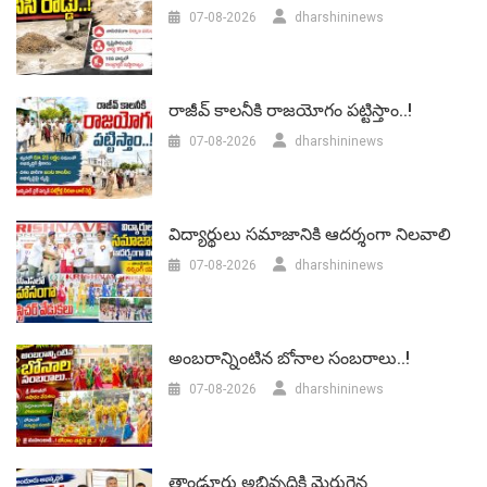
07-08-2026
dharshininews
రాజీవ్ కాలనీకి రాజయోగం పట్టిస్తాం..!
07-08-2026
dharshininews
విద్యార్థులు సమాజానికి ఆదర్శంగా నిలవాలి
07-08-2026
dharshininews
అంబరాన్నింటిన బోనాల సంబరాలు..!
07-08-2026
dharshininews
తాండూరు అభివృద్దికి మెరుగైన