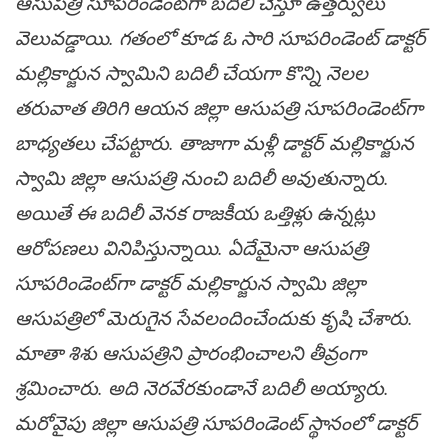
ఆసుప‌త్రి సూప‌రిండెంట్‌గా బ‌దిలీ చేస్తూ ఉత్త‌ర్వులు
వెలువ‌డ్డాయి. గ‌తంలో కూడ ఓ సారి సూప‌రిండెంట్ డాక్ట‌ర్
మ‌ల్లికార్జున స్వామిని బ‌దిలీ చేయ‌గా కొన్ని నెల‌ల
త‌రువాత తిరిగి ఆయ‌న జిల్లా ఆసుప‌త్రి సూపరిండెంట్‌గా
బాధ్య‌త‌లు చేప‌ట్టారు. తాజాగా మ‌ళ్లీ డాక్ట‌ర్ మ‌ల్లికార్జున
స్వామి జిల్లా ఆసుప‌త్రి నుంచి బ‌దిలీ అవుతున్నారు.
అయితే ఈ బ‌దిలీ వెన‌క రాజ‌కీయ ఒత్తిళ్లు ఉన్న‌ట్లు
ఆరోప‌ణ‌లు వినిపిస్తున్నాయి. ఏదేమైనా ఆసుప‌త్రి
సూప‌రిండెంట్‌గా డాక్ట‌ర్ మ‌ల్లికార్జున స్వామి జిల్లా
ఆసుప‌త్రిలో మెరుగైన సేవ‌లందించేందుకు కృషి చేశారు.
మాతా శిశు ఆసుప‌త్రిని ప్రారంభించాల‌ని తీవ్రంగా
శ్ర‌మించారు. అది నెర‌వేర‌కుండానే బ‌దిలీ అయ్యారు.
మ‌రోవైపు జిల్లా ఆసుప‌త్రి సూప‌రిండెంట్ స్థానంలో డాక్ట‌ర్