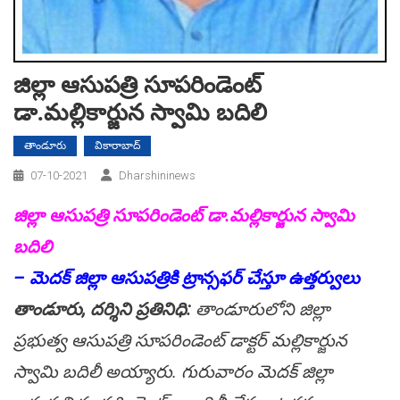
జిల్లా ఆసుప‌త్రి సూప‌రిండెంట్
డా.మ‌ల్లికార్జున స్వామి బ‌దిలి
తాండూరు
వికారాబాద్
07-10-2021
Dharshininews
జిల్లా ఆసుప‌త్రి సూప‌రిండెంట్ డా.మ‌ల్లికార్జున స్వామి
బ‌దిలి
– మెద‌క్ జిల్లా ఆసుప‌త్రికి ట్రాన్స‌ఫ‌ర్ చేస్తూ ఉత్త‌ర్వులు
తాండూరు, ద‌ర్శిని ప్ర‌తినిధి:
తాండూరులోని జిల్లా
ప్ర‌భుత్వ ఆసుప‌త్రి సూప‌రిండెంట్ డాక్ట‌ర్ మ‌ల్లికార్జున
స్వామి బ‌దిలీ అయ్యారు. గురువారం మెదక్ జిల్లా