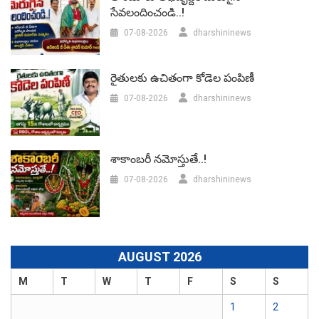
సేవలందించండి..!
07-08-2026
dharshininews
రైతులకు ఉచితంగా కోడెల పంపిణీ
07-08-2026
dharshininews
శాకాంబరీ నమోస్తుతే..!
07-08-2026
dharshininews
AUGUST 2026
M
T
W
T
F
S
S
1
2