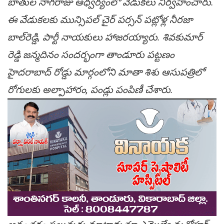
బాతుల నాగరాజు ఆధ్వర్యంలో వేడుకలు నిర్వహించారు.
ఈ వేడుకలకు మున్సిపల్ చైర్ పర్సన్ పట్లోళ్ల నీరజా
బాల్‌రెడ్డి, పార్టీ నాయకులు హాజరయ్యారు. శివకుమార్
రెడ్డి జన్మదినం సందర్భంగా తాండూరు పట్టణం
హైదరాబాద్‌ రోడ్డు మార్గంలోని మాతా శిశు ఆసుపత్రిలో
రోగులకు అల్పాహారం, పండ్లు పంపిణీ చేశారు.