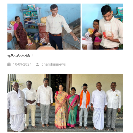
ఇదేం వంటగది..!
10-09-2024
dharshininews