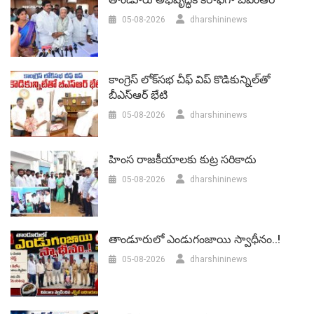
05-08-2026
dharshininews
కాంగ్రెస్ లోక్‌సభ చీఫ్ విప్ కొడికున్నిల్‌తో
బీఎస్‌ఆర్‌ భేటి
05-08-2026
dharshininews
హింస రాజకీయాలకు కుట్ర సరికాదు
05-08-2026
dharshininews
తాండూరులో ఎండుగంజాయి స్వాధీనం..!
05-08-2026
dharshininews