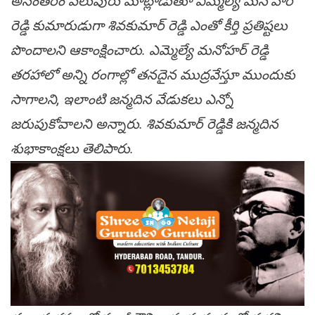
అనంతరం పలువురు మాట్లాడుతూ ఎమ్మెల్యే మనోహర్
రెడ్డి కుమారుడుగా శివకుమార్‌ రెడ్డి ఎంతో కీర్తి ప్రతిష్టలు
పొందాలని ఆకాంక్షించారు. ఎమ్మెల్యే మనోహర్ రెడ్డి
తరహాలో అన్ని రంగాల్లో తనదైన ముద్రవేస్తూ ముందుకు
సాగాలని, ఇలాంటి జన్మదిన వేడుకలు ఎన్నో
జరుపుకోవాలని అన్నారు. శివకుమార్‌ రెడ్డికి జన్మదిన
శుభాకాంక్షలు తెలిపారు.