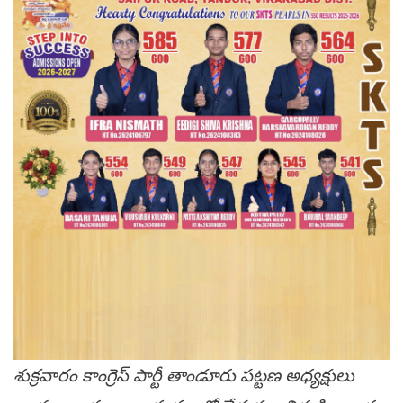
శుక్రవారం కాంగ్రెస్ పార్టీ తాండూరు పట్టణ అధ్యక్షులు