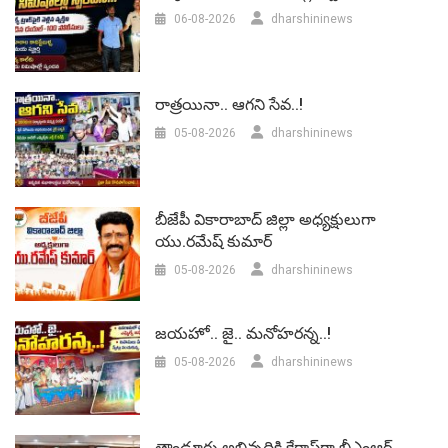
06-08-2026
dharshininews
రాత్రయినా.. ఆగని సేవ..!
05-08-2026
dharshininews
బీజేపీ వికారాబాద్‌ జిల్లా అధ్యక్షులుగా
యు.రమేష్‌ కుమార్
05-08-2026
dharshininews
జయహో.. జై.. మనోహరన్న..!
05-08-2026
dharshininews
తాండూరు అభివృద్ధికి కేరాఫ్‌గా బీఎంఆర్‌