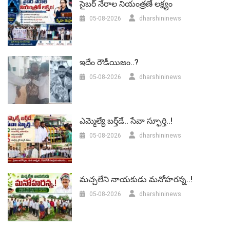
సైబర్ నేరాల నియంత్రణే లక్ష్యం
05-08-2026
dharshininews
ఇదేం రౌడీయిజం..?
05-08-2026
dharshininews
ఎమ్మెల్యే బర్త్‌డే.. సేవా స్ఫూర్తి..!
05-08-2026
dharshininews
మచ్చలేని నాయకుడు మనోహరన్న..!
05-08-2026
dharshininews