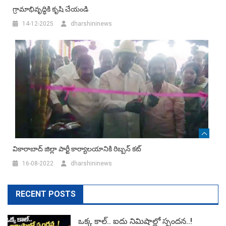
గ్రామాభివృద్ధికి కృషి చేయండి
14-12-2025
dharshininews
వికారాబాద్ జిల్లా పార్టీ కార్యాలయానికి రిబ్బ‌న్ క‌ట్
16-08-2022
dharshininews
RECENT POSTS
ఒక్క కాల్.. ఐదు నిమిషాల్లో స్పందన..!