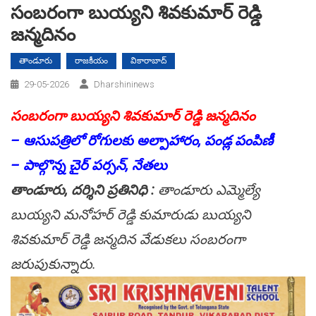
సంబరంగా బుయ్యని శివకుమార్ రెడ్డి
జన్మదినం
తాండూరు
రాజకీయం
వికారాబాద్
29-05-2026
Dharshininews
సంబరంగా బుయ్యని శివకుమార్ రెడ్డి జన్మదినం
– ఆసుపత్రిలో రోగులకు అల్పాహారం, పండ్ల పంపిణీ
– పాల్గొన్న చైర్ పర్సన్, నేతలు
తాండూరు, దర్శిని ప్రతినిధి :
తాండూరు ఎమ్మెల్యే
బుయ్యని మనోహర్ రెడ్డి కుమారుడు బుయ్యని
శివకుమార్‌ రెడ్డి జన్మదిన వేడుకలు సంబరంగా
జరుపుకున్నారు.