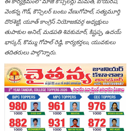
ఈ కార్యక్రమంలో మాజీ కౌన్సిలర్లు మమత, బోయరవి,
వెంకన్న గౌడ్, కౌన్సిలర్ బంటు వేణుగోపాల్, సత్యమూర్తి
దొరశెట్టి, యూత్ కాంగ్రెస్ నియోజకవర్గ అధ్యక్షులు
తుపాకుల అనిల్, మడపతి శివకుమార్, కిష్టప్ప, ఉదయ్
భాస్కర్, కొమ్ము గోపాల్ రెడ్డి, కార్యకర్తలు, యువకులు
తదితరులు పాల్గొన్నారు.