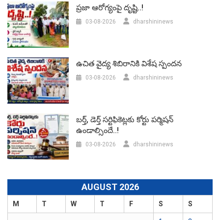
ప్రజా ఆరోగ్యంపై దృష్టి..!
03-08-2026
dharshininews
ఉచిత వైద్య శిబిరానికి విశేష స్పందన
03-08-2026
dharshininews
బర్త్, డెర్త్ సర్టిఫికెట్లకు కోర్టు పర్మిషన్
ఉండాల్సిందే..!
03-08-2026
dharshininews
AUGUST 2026
M
T
W
T
F
S
S