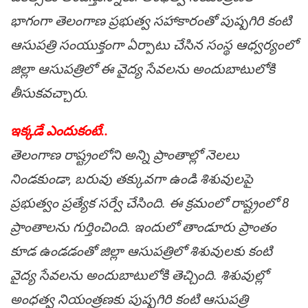
భాగంగా తెలంగాణ ప్ర‌భుత్వ స‌హాకారంతో పుష్ప‌గిరి కంటి
ఆసుప‌త్రి సంయుక్తంగా ఏర్పాటు చేసిన సంస్థ ఆధ్వ‌ర్యంలో
జిల్లా ఆసుప‌త్రిలో ఈ వైద్య సేవ‌ల‌ను అందుబాటులోకి
తీసుక‌వ‌చ్చారు.
ఇక్క‌డే ఎందుకంటే..
తెలంగాణ రాష్ట్రంలోని అన్ని ప్రాంతాల్లో నెల‌లు
నిండ‌కుండా, బ‌రువు త‌క్కువ‌గా ఉండి శిశువులపై
ప్ర‌భుత్వం ప్ర‌త్యేక స‌ర్వే చేసింది. ఈ క్ర‌మంలో రాష్ట్రంలో 8
ప్రాంతాల‌ను గుర్తించింది. ఇందులో తాండూరు ప్రాంతం
కూడ ఉండ‌డంతో జిల్లా ఆసుప‌త్రిలో శిశువుల‌కు కంటి
వైద్య సేవ‌ల‌ను అందుబాటులోకి తెచ్చింది. శిశువుల్లో
అంధ‌త్వ నియంత్ర‌ణ‌కు పుష్ప‌గిరి కంటి ఆసుప‌త్రి