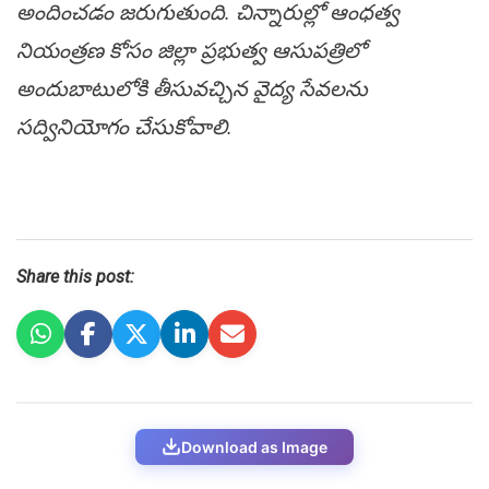
అందించ‌డం జ‌రుగుతుంది. చిన్నారుల్లో ఆంధ‌త్వ
నియంత్ర‌ణ కోసం జిల్లా ప్ర‌భుత్వ ఆసుప‌త్రిలో
అందుబాటులోకి తీసువ‌చ్చిన వైద్య సేవ‌ల‌ను
స‌ద్వినియోగం చేసుకోవాలి.
Share this post:
Download as Image