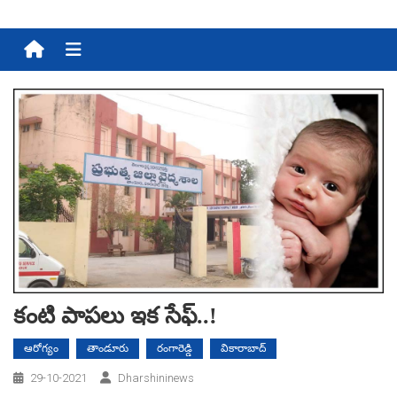
Menu
కంటి పాప‌లు ఇక‌ సేఫ్‌..!
ఆరోగ్యం
తాండూరు
రంగారెడ్డి
వికారాబాద్
29-10-2021
Dharshininews