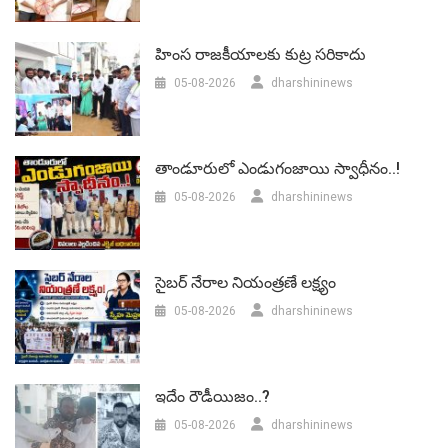
హింస రాజకీయాలకు కుట్ర సరికాదు
05-08-2026
dharshininews
తాండూరులో ఎండుగంజాయి స్వాధీనం..!
05-08-2026
dharshininews
సైబర్ నేరాల నియంత్రణే లక్ష్యం
05-08-2026
dharshininews
ఇదేం రౌడీయిజం..?
05-08-2026
dharshininews