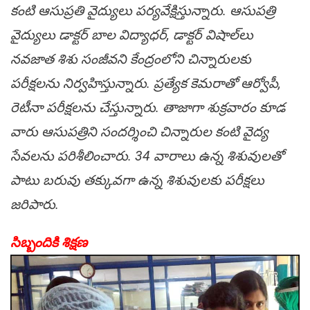
కంటి ఆసుప్ర‌తి వైద్యులు ప‌ర్య‌వేక్షిస్తున్నారు. ఆసుప‌త్రి
వైద్యులు డాక్ట‌ర్ బాల విద్యాధ‌ర్, డాక్ట‌ర్ విషాల్‌లు
న‌వ‌జాత శిశు సంజీవ‌ని కేంద్రంలోని చిన్నారుల‌కు
ప‌రీక్ష‌ల‌ను నిర్వ‌హిస్తున్నారు. ప్ర‌త్యేక కెమ‌రాతో ఆర్వోపీ,
రెటీనా ప‌రీక్ష‌ల‌ను చేస్తున్నారు. తాజాగా శుక్ర‌వారం కూడ
వారు ఆసుప‌త్రిని సంద‌ర్శించి చిన్నారుల కంటి వైద్య
సేవ‌ల‌ను పరిశీలించారు. 34 వారాలు ఉన్న శిశువుల‌తో
పాటు బ‌రువు త‌క్కువ‌గా ఉన్న శిశువుల‌కు ప‌రీక్ష‌లు
జ‌రిపారు.
సిబ్బందికి శిక్ష‌ణ