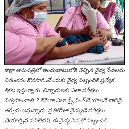
జిల్లా ఆసుప‌త్రిలో అందుబాటులోకి తెచ్చిన వైద్య సేవ‌ల‌ను
నిరంత‌రం కొన‌సాగించేందుకు వైద్య సిబ్బందికి ప్ర‌త్యేక
శిక్ష‌ణ ఇస్తున్నారు. చిన్నారుల‌కు ఎలా ప‌రీక్ష‌లు
నిర్వ‌హించాలి..? కెమెరా ఎలా స్ర్కీనింగ్ చేయాల‌నే దానిపై
త‌ర్పీదు ఇస్తున్నారు. ప్ర‌తిరోజూ వైద్యుడే ప‌రీక్ష‌లు
చేయాల్సిన ప‌నిలేద‌ని, ఈ వైద్య సేవ‌ల్లో సిబ్బందికి