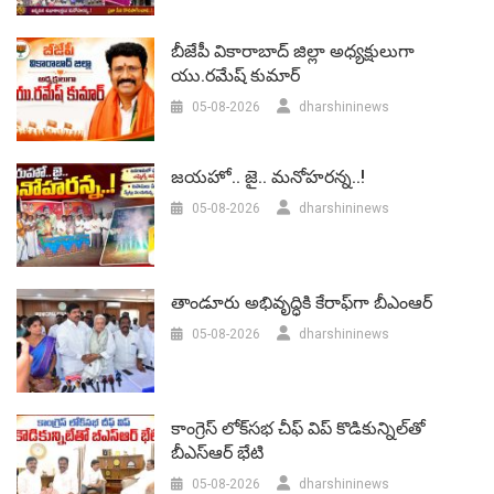
బీజేపీ వికారాబాద్‌ జిల్లా అధ్యక్షులుగా
యు.రమేష్‌ కుమార్
05-08-2026
dharshininews
జయహో.. జై.. మనోహరన్న..!
05-08-2026
dharshininews
తాండూరు అభివృద్ధికి కేరాఫ్‌గా బీఎంఆర్‌
05-08-2026
dharshininews
కాంగ్రెస్ లోక్‌సభ చీఫ్ విప్ కొడికున్నిల్‌తో
బీఎస్‌ఆర్‌ భేటి
05-08-2026
dharshininews