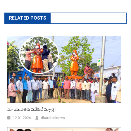
RELATED POSTS
మా యువతకు వివేకుడే స్పూర్తి..!
12-01-2026
dharshininews