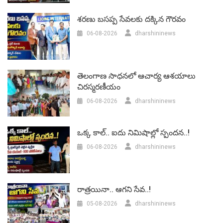
శరణు బసప్ప సేవలకు దక్కిన గౌరవం
06-08-2026
dharshininews
తెలంగాణ సాధనలో ఆచార్య ఆశయాలు
చిరస్మరణీయం
06-08-2026
dharshininews
ఒక్క కాల్.. ఐదు నిమిషాల్లో స్పందన..!
06-08-2026
dharshininews
రాత్రయినా.. ఆగని సేవ..!
05-08-2026
dharshininews