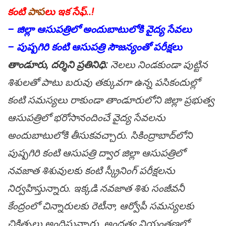
కంటి
పాప‌
లు ఇక‌ సేఫ్‌..!
– జిల్లా ఆసుప‌త్రిలో అందుబాటులోకి వైద్య సేవ‌లు
– పుష్ప‌గిరి కంటి ఆసుప‌త్రి సౌజ‌న్యంతో ప‌రీక్ష‌లు
తాండూరు, ద‌ర్శిని ప్ర‌తినిధి:
నెల‌లు నిండ‌కుండా పుట్టిన
శిశుల‌తో పాటు బ‌రువు త‌క్కువ‌గా ఉన్న ప‌సికందుల్లో
కంటి స‌మ‌స్య‌లు రాకుండా తాండూరులోని జిల్లా ప్ర‌భుత్వ
ఆసుప‌త్రిలో భ‌రోసానందించే వైద్య సేవ‌ల‌ను
అందుబాటులోకి తీసుక‌వ‌చ్చారు. సికింద్రాబాద్‌లోని
పుష్ప‌గిరి కంటి ఆసుప‌త్రి ద్వార జిల్లా ఆసుప‌త్రిలో
న‌వ‌జాత శిశువుల‌కు కంటి స్క్రీనింగ్ ప‌రీక్ష‌ల‌ను
నిర్వ‌హిస్తున్నారు. ఇక్క‌డి న‌వ‌జాత శిశు సంజీవ‌నీ
కేంద్రంలో చిన్నారుల‌కు రెటీనా, ఆర్వోపీ స‌మ‌స్య‌ల‌కు
చికిత్స‌లు అందిస్తున్నారు. అంధ‌త్వ నియంత్ర‌ణ‌లో