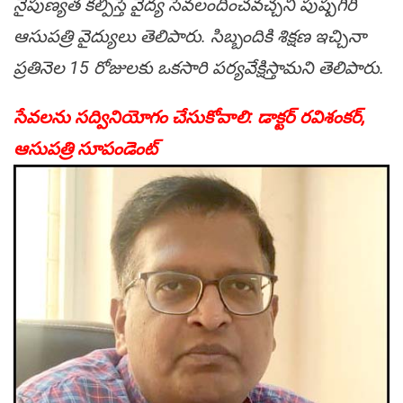
నైపుణ్య‌త క‌ల్పిస్తే వైద్య సేవ‌లందించ‌వ‌చ్చ‌ని పుష్ప‌గిరి
ఆసుప‌త్రి వైద్యులు తెలిపారు. సిబ్బందికి శిక్ష‌ణ ఇచ్చినా
ప్ర‌తినెల 15 రోజులకు ఒక‌సారి ప‌ర్య‌వేక్షిస్తామ‌ని తెలిపారు.
సేవ‌ల‌ను స‌ద్వినియోగం చేసుకోవాలి: డాక్ట‌ర్ ర‌విశంక‌ర్,
ఆసుప‌త్రి సూపండెంట్