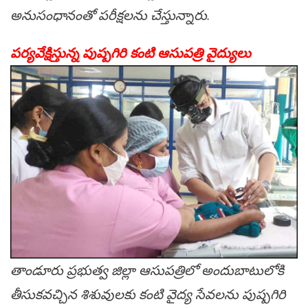
అనుసంధానంతో ప‌రీక్ష‌ల‌ను చేస్తున్నారు.
ప‌ర్య‌వేక్షిస్తున్న పుష్ప‌గిరి కంటి ఆసుప‌త్రి వైద్యులు
తాండూరు ప్ర‌భుత్వ జిల్లా ఆసుప‌త్రిలో అందుబాటులోకి
తీసుక‌వ‌చ్చిన శిశువుల‌కు కంటి వైద్య సేవ‌ల‌ను పుష్ప‌గిరి