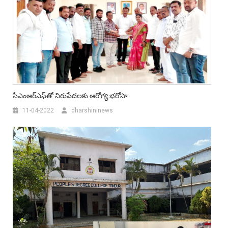
సీఎంఆర్ఎఫ్‌తో నిరుపేద‌ల‌కు ఆరోగ్య భ‌రోసా
11-04-2022
dharshininews