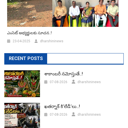
ఎంసెట్ అభ్యర్థులకు సూచన..!
23-04-2025
dharshininews
RECENT POSTS
శాకాంబరీ నమోస్తుతే..!
07-08-2026
dharshininews
ఖతర్నాక్ కి’లేడీ’లు..!
07-08-2026
dharshininews