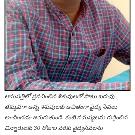
ఆసుప‌త్రిలో ప్ర‌స‌వించిన శిశువుల‌తో పాటు బ‌రువు
త‌క్కువ‌గా ఉన్న శిశువుల‌కు ఉచితంగా వైద్య సేవ‌లు
అందించ‌డం జ‌రుగుతుంది. కంటి స‌మ‌స్య‌ల‌ను గుర్తించిన
చిన్నారుల‌కు 30 రోజుల వ‌ర‌కు వైద్య‌సేవ‌ల‌ను