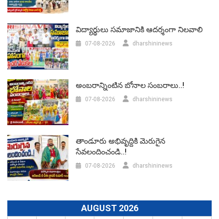
విద్యార్థులు సమాజానికి ఆదర్శంగా నిలవాలి
07-08-2026
dharshininews
అంబరాన్నింటిన బోనాల సంబరాలు..!
07-08-2026
dharshininews
తాండూరు అభివృద్దికి మెరుగైన
సేవలందించండి..!
07-08-2026
dharshininews
AUGUST 2026