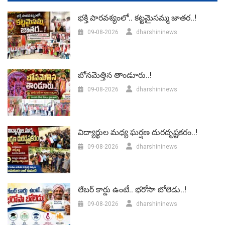
భక్తి పారవశ్యంలో.. కట్టమైసమ్మ జాతర..!
09-08-2026
dharshininews
బోనమెత్తిన తాండూరు..!
09-08-2026
dharshininews
విద్యార్థుల మధ్య ఘర్షణ దురదృష్టకరం..!
09-08-2026
dharshininews
లేబర్‌ కార్డు ఉంటే.. భరోసా బోలెడు..!
09-08-2026
dharshininews