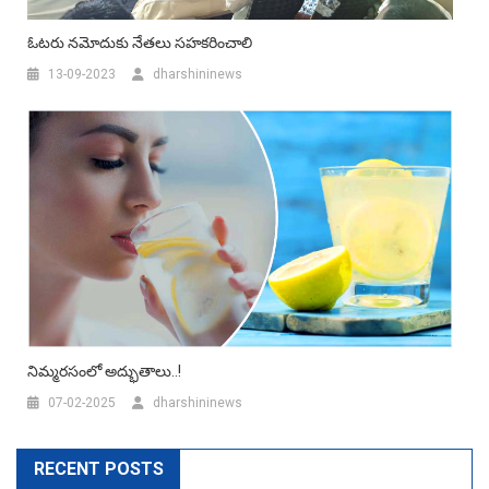
ఓటరు నమోదుకు నేతలు సహకరించాలి
13-09-2023
dharshininews
నిమ్మరసంలో అద్భుతాలు..!
07-02-2025
dharshininews
RECENT POSTS