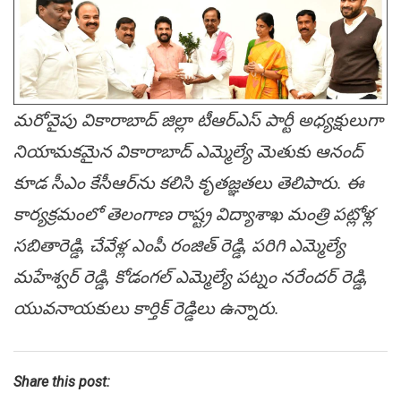
మ‌రోవైపు వికారాబాద్ జిల్లా టీఆర్ఎస్ పార్టీ అధ్య‌క్షులుగా
నియామ‌క‌మైన వికారాబాద్ ఎమ్మెల్యే మెతుకు ఆనంద్
కూడ సీఎం కేసీఆర్‌ను క‌లిసి కృత‌జ్ఞ‌త‌లు తెలిపారు. ఈ
కార్య‌క్ర‌మంలో తెలంగాణ రాష్ట్ర విద్యాశాఖ మంత్రి ప‌ట్లోళ్ల
స‌బితారెడ్డి, చేవేళ్ల ఎంపీ రంజిత్ రెడ్డి, ప‌రిగి ఎమ్మెల్యే
మ‌హేశ్వ‌ర్ రెడ్డి, కోడంగ‌ల్ ఎమ్మెల్యే ప‌ట్నం న‌రేంద‌ర్ రెడ్డి,
యువ‌నాయ‌కులు కార్తిక్ రెడ్డిలు ఉన్నారు.
Share this post: