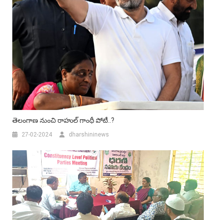
తెలంగాణ నుంచి రాహుల్ గాంధీ పోటీ..?
27-02-2024
dharshininews