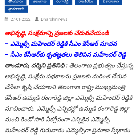
తాండూరు
తెలంగాణ
రంగారెడ్డి
రాజకీయం
వికారాబాద్
హైదరాబాద్
27-01-2022
Dharshininews
అభివృద్ధి, సంక్షేమాన్ని ప్ర‌జ‌ల‌కు చేరువ‌చేయండి
– ఎమ్మెల్సీ మ‌హేంద‌ర్ రెడ్డికి సీఎం కేసీఆర్ సూచ‌న‌
– సీఎం కేసీఆర్‌కు కృత‌జ్ఞ‌త‌లు తెలిపిన మ‌హేంద‌ర్ రెడ్డి
తాండూరు, ద‌ర్శిని ప్ర‌తినిధి :
తెలంగాణ ప్ర‌భుత్వం చేస్తున్న
అభివృద్ధి, సంక్షేమ ప‌థ‌కాల‌ను ప్ర‌జ‌ల‌కు మ‌రింత చేరువ
చేసేలా కృషి చేయాల‌ని తెలంగాణ రాష్ట్ర ముఖ్య‌మంత్రి
కేసీఆర్ ఉమ్మ‌డి రంగారెడ్డి జిల్లా ఎమ్మెల్సీ మ‌హేంద‌ర్ రెడ్డికి
సూచించారు. ఎమ్మెల్సీ ఎన్నిక‌ల్లో ఉమ్మ‌డి రంగారెడ్డి జిల్లా
నుంచి రెండో సారి ఏక‌గ్రీవంగా ఎన్నికైన ఎమ్మెల్సీ
మ‌హేంద‌ర్ రెడ్డి గురువారం ఎమ్మెల్సీగా ప్ర‌మాణ స్వీకారం