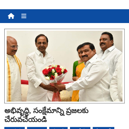
Menu
అభివృద్ధి, సంక్షేమాన్ని ప్ర‌జ‌ల‌కు
చేరువ‌చేయండి