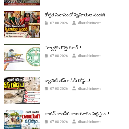
కోట్రిక నివాసంలో స్నేహితుల సందడి
07-08-2026
dharshininews
స్కూళ్లకు కొత్త రూల్..!
07-08-2026
dharshininews
క్వాలిటీ లెస్‌గా సీసీ రోడ్డు..!
07-08-2026
dharshininews
రాజీవ్ కాలనీకి రాజయోగం పట్టిస్తాం..!
07-08-2026
dharshininews