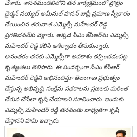
చేశారు. శాస‌న‌మండ‌లిలోని త‌న కార్య‌క్ర‌మంలో ప్రోట్రెం
చైర్మ‌న్ స‌య్య‌ద్ అమీనుల్ హ‌స‌న్ జాఫ్రీ ప్ర‌మాణ స్వీకారం
చేయించిన త‌రువాత ఎమ్మెల్సీ మ‌హేంద‌ర్ రెడ్డి
ప్ర‌గ‌తిభ‌వ‌న్‌కు వెళ్లారు. అక్క‌డ సీఎం కేసీఆర్‌ను ఎమ్మెల్సీ
మ‌హేంద‌ర్ రెడ్డి క‌లిసి ఆశీర్వాదం తీసుకున్నారు.
అనంత‌రం త‌న‌కు ఎమ్మెల్సీగా అవ‌కాశం క‌ల్పించ‌డంప‌ట్ల
కృత‌జ్ఞ‌త‌లు తెలిపారు. ఈ సంద‌ర్భంగా సీఎం కేసీఆర్
మ‌హేంద‌ర్ రెడ్డిని అభినందిస్తూ తెలంగాణ ప్ర‌భుత్వం
చేస్తున్న అభివృద్ధి, సంక్షేమ ప‌థ‌కాల‌ను ప్ర‌జ‌ల‌కు మ‌రింత
చేరువ చేసేలా కృషి చేయాల‌ని సూచించారు. ఇందుకు
ఎమ్మెల్సీ మ‌హేంద‌ర్ రెడ్డి త‌నవంతు బాధ్య‌త‌గా కృషి
చేస్తాన‌ని హామి ఇచ్చారు.