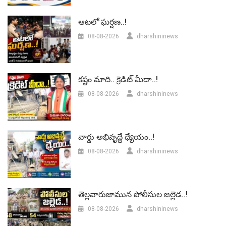
ఆటలో ఘర్షణ..!
08-08-2026
dharshininews
కష్టం మాది.. క్రెడిట్ మీదా..!
08-08-2026
dharshininews
వార్డు అభివృద్ధే ధ్యేయం..!
08-08-2026
dharshininews
తెల్లవారుజామున పోలీసుల జల్లెడ..!
08-08-2026
dharshininews