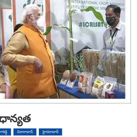
ధాన్య‌త‌
రెడ్డి
వికారాబాద్
హైదరాబాద్