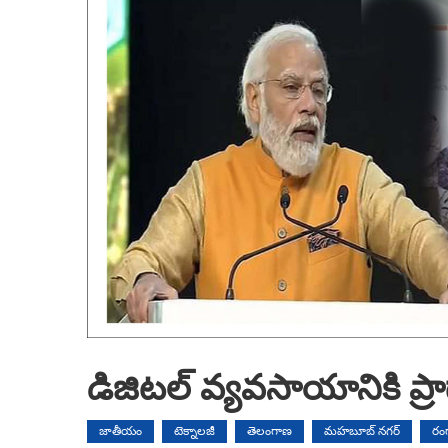
డిజిట‌ల్ వ్య‌వ‌సాయానికి ప్రా
జాతీయం
టెక్నాలజీ
తెలంగాణ
మహబూబ్ నగర్
రంగా