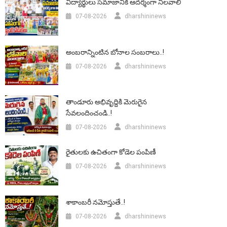
విద్యార్థులు సమాజానికి ఆదర్శంగా నిలవాలి
07-08-2026
dharshininews
అంబరాన్నింటిన బోనాల సంబరాలు..!
07-08-2026
dharshininews
తాండూరు అభివృద్దికి మెరుగైన
సేవలందించండి..!
07-08-2026
dharshininews
రైతులకు ఉచితంగా కోడెల పంపిణీ
07-08-2026
dharshininews
శాకాంబరీ నమోస్తుతే..!
07-08-2026
dharshininews