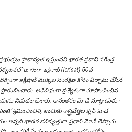
ప్ర‌భుత్వం ప్రాధాన్య‌త ఇస్తుంద‌ని భార‌త ప్ర‌ధాని న‌రేంద్ర
్య‌ట‌న‌లో భాగంగా ఇక్రిశాట్‌ (icrisat) 50వ
ంద‌ర్భంగా ఇక్రిషాట్‌ మొక్కల సంరక్షణ కోసం ఏర్పాటు చేసిన‌
ీ ప్రారంభించారు. అదేవిధంగా ప్రత్యేకంగా రూపొందించిన
్ స్టాంపును విడుదల చేశారు. అనంత‌రం మోడీ మాట్లాడుతూ
ో శ్రమించిందని, ఇందుకు శాస్త్రవేత్త‌ల కృషి కూడ
ం అన్నది భారత భవిష్యత్తుగా ప్రధాని మోడీ చెప్పారు.
రని.. అందరికీ కేంద్రం అండగా ఉంటుందని భరోసా