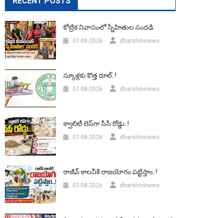
RECENT POSTS
కోట్రిక నివాసంలో స్నేహితుల సందడి
07-08-2026
dharshininews
స్కూళ్లకు కొత్త రూల్..!
07-08-2026
dharshininews
క్వాలిటీ లెస్‌గా సీసీ రోడ్డు..!
07-08-2026
dharshininews
రాజీవ్ కాలనీకి రాజయోగం పట్టిస్తాం..!
07-08-2026
dharshininews