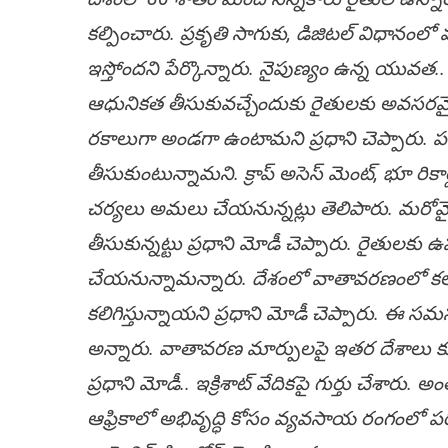
కల్పించారు. ప్రకృతి సాగుకు, డిజిటల్ విధానంల
ఇస్తోందని పేర్కొన్నారు. నైపుణ్యం ఉన్న యువత
ఆధునికత తీసుకువచ్చేందుకు రైతులకు అవసరమైన 
రకాలుగా అండగా ఉంటామని ప్రధాని చెప్పారు.
తీసుకుంటున్నామని. క్రాప్ అసెస్ మెంట్, భూ రికార
చర్యలు అమలు చేయ‌నున్న‌ట్లు తెలిపారు. మ‌రో
తీసుకున్నట్టు ప్రధాని మోడీ చెప్పారు. రైతులక
చేయనున్నామన్నారు. దేశంలో వాతావరణంలో కలుగ
కలిగిస్తున్నాయని ప్రధాని మోడీ చెప్పారు. ఈ 
అన్నారు. వాతావరణ మార్పులపై ఇతర దేశాలు కూ
ప్రధాని మోడీ.. ఇక్రిశాట్ వేదికపై గుర్తు చేశా
ఆఫ్రికాలో అభివృద్ధి కోసం వ్యవసాయ రంగంలో పరిశ