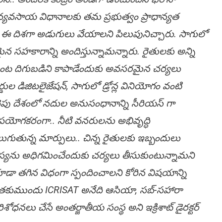
ో వ్యవసాయ విధానాలకు తమ ప్రభుత్వం ప్రాధాన్యత
.. ఈ దిశగా అడుగులు వేయాలని పిలుపునిచ్చారు. సాగులో
సహకారాన్ని అందిస్తున్నామన్నారు. రైతులకు అన్ని
 పంట దిగుబడిని కాపాడేందుకు అవసరమైన చర్యలు
్డుల డిజిటలైజేషన్, సాగులో డ్రోన్ల వినియోగం వంటి
వైపు దేశంలో నదుల అనుసంధానాన్ని సీరియస్ గా
ు ఉపయోగకరంగా.. నీటి వనరులను అభివృద్ధి
ుతున్న మార్పులు.. చిన్న రైతులకు ఇబ్బందులు
సమస్యను అధిగమించేందుకు చర్యలు తీసుకుంటున్నామని
డా తగిన విధంగా స్పందించాలని కోరిన విషయాన్ని
రు. అంత‌కుముందు ICRISAT అనేది ఆసియా, సబ్-సహారా
ోధనలు చేసే అంతర్జాతీయ సంస్థ అని ఇక్రిశాట్ డైరక్టర్