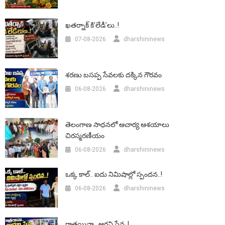
ఖతర్నాక్ కి’లేడీ’లు..!
07-08-2026
dharshininews
శరణు బసప్ప సేవలకు దక్కిన గౌరవం
06-08-2026
dharshininews
తెలంగాణ సాధనలో ఆచార్య ఆశయాలు
చిరస్మరణీయం
06-08-2026
dharshininews
ఒక్క కాల్.. ఐదు నిమిషాల్లో స్పందన..!
06-08-2026
dharshininews
రాత్రయినా.. ఆగని సేవ..!