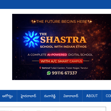
ఆరోగ్యం
హైదరాబాద్
రంగారెడ్డి
వికారాబాద్
ABOUT
CO