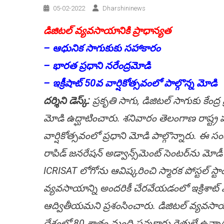
05-02-2022
Dharshininews
డిజిట‌ల్ వ్య‌వ‌సాయానికి ప్రాధాన్య‌త‌
– ఆధునిక సాగుకుకు స‌హాకారం
– భార‌త ప్ర‌ధాని న‌రేంద్ర‌మోడి
– ఇక్రీషాట్ 50వ వార్షికోత్స‌వంలో పాల్గొన్న మోడి
ద‌ర్శిని డెస్క్:
ప్ర‌కృతి సాగు, డిజిట‌ల్ సాగుకు కేంద్ర 
మోడి ఉద్ఘాటించారు. శ‌నివారం తెలంగాణ రాష్ట్ర ప‌ర
వార్షికోత్సవంలో ప్ర‌ధాని మోడి పాల్గొన్నారు. ఈ స
రాపిడ్ జనరేషన్ అడ్వాన్స్‌మెంట్ సెంటర్‌ను మోడ
ICRISAT లోగోను ఆవిష్క‌రించి స్మార‌క పోస్ట‌ల
వ్యవసాయాన్ని అందరికీ చేరవేయడంలో ఇక్రిశాట్ ఎంత
ఆద్వితీయ‌మ‌ని ప్రశంసించారు. డిజిటల్ వ్యవసాయ
దేశంలో 80 శాతం మంది సన్నకారు రైతులే ఉన్నా