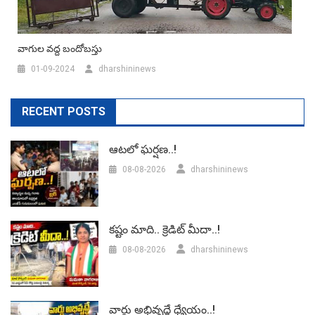
వాగుల వద్ద బందోబస్తు
01-09-2024
dharshininews
RECENT POSTS
ఆటలో ఘర్షణ..!
08-08-2026
dharshininews
కష్టం మాది.. క్రెడిట్ మీదా..!
08-08-2026
dharshininews
వార్డు అభివృద్ధే ధ్యేయం..!