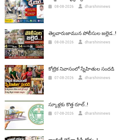
08-08-2026
dharshininews
తెల్లవారుజామున పోలీసుల జల్లెడ..!
08-08-2026
dharshininews
కోట్రిక నివాసంలో స్నేహితుల సందడి
07-08-2026
dharshininews
స్కూళ్లకు కొత్త రూల్..!
07-08-2026
dharshininews