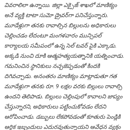
వివ‌రాలిలా ఉన్నాయి. జిల్లా ఎక్సైజ్ శాఖ‌లో మాణిక్యం
అనే వ్య‌క్తి టాటా సుమో డ్రైవ‌ర్‌గా ప‌నిచేస్తున్నారు.
మూడేళ్లుగా త‌న‌కు రావాల్సిన బిల్లుల‌ను అధికారులు
చెల్లించ‌డం లేదంటూ మంగ‌ళ‌వారం మున్సిప‌ల్
కార్యాల‌య స‌మీపంలో ఉన్న సెల్ ట‌వ‌ర్ పైకి ఎక్కాడు.
అక్క‌డి నుంచి దూకి ఆత్మ‌హ‌త్య‌య‌త్నానికి య‌త్నించాడు.
గ‌మ‌నించిన స్థానికులు న‌చ్చ‌జెప్ప‌డంతో కింద‌కి
దిగివ‌చ్చాడు. అనంత‌రం మాణిక్యం మాట్లాడుతూ గ‌త
మూడేళ్లుగా త‌న‌కు రూ. 9 ల‌క్ష‌ల వ‌ర‌కు బిల్లులు రావాల్సి
ఉంద‌ని తెలిపాడు. బిల్లులు చెల్లింపులో కావాల‌ని జాప్యం
చేస్తున్నార‌ని, అధికారులు ప‌ట్టించుకోవ‌డం లేద‌ని
ఆరోపించాడు. డ‌బ్బులు లేక‌పోవ‌డంతో కూతురు పెండ్లికి
ఆర్థిక ఇబ్బందులు ఎదుర‌వుతున్నాయ‌ని ఆవేధ‌న వ్యక్తం