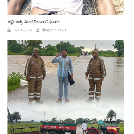
తల్లి, అక్క మందలించారని ఘోరం
18-04-2024
dharshininews