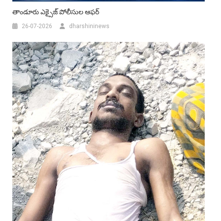
తాండూరు ఎక్సైజ్ పోలీసుల ఆఫర్
26-07-2026
dharshininews