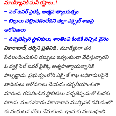
మాణిక్యానికి మ‌నీ క‌ష్టాలు..!
– సెల్ ట‌వ‌ర్ పైకెక్కి ఆత్మ‌హ‌త్యాయ‌త్నం
– బిల్లులు చెల్లించ‌డంలేద‌ని జిల్లా ఎక్సైజ్ శాఖ‌పై
ఆరోప‌ణ‌లు
– న‌చ్చ‌జెప్పిన స్థానికులు, శాంతించి కింద‌కి వ‌చ్చిన వైనం
వికారాబాద్‌, ద‌ర్శిని ప్ర‌తినిధి :
మూడేళ్లుగా త‌న
సేవ‌లందించుకుని డ‌బ్బులు ఇవ్వంకుండా వేధిస్తున్నార‌ని
ఓ వ్య‌క్తి సెల్ ట‌వ‌ర్ పైకెక్కి ఆత్మ‌హ‌త్యాయ‌త్నానికి
పాల్ప‌డ్డాడు. ప్ర‌భుత్వంలోని ఎక్సైజ్ శాఖ అధికారుల‌పైనే
బాధితులు ఆరోప‌ణ‌లు చేయ‌డం చ‌ర్చ‌నీయాంశంగా
మారింది. గ‌మనించిన స్థానికులు న‌చ్చ‌జెప్ప‌డంతో కింద‌కు
దిగాడు. మంగ‌ళ‌వారం వికారాబాద్ మున్సిప‌ల్ స‌మీపంలో
ఈ సంఘ‌ట‌న చోటు చేసుకుంది. ఇందుకు సంబంధించి