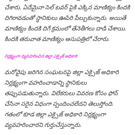
చేశారు. ఏదేమైనా సెల్ ట‌వ‌ర్ పైకి ఎక్కిన మాణిక్యం కింద‌కి
దిగిరావ‌డంతో స్థానికులు ఊపిరి పీల్చుకున్నారు. అయితే
మాణిక్యం కిందకి దిగే క్రమంలో తేనెతీగలు దాడి చేశాయి.
కిందకి తరువాత మాణిక్యం ఆసుపత్రిలో చేరారు.
నిర్ల‌క్ష్యంగా వ్య‌వ‌హ‌రించిన జిల్లా ఎక్సైజ్ అధికారి
మ‌రోవైపు జ‌రిగిన సంఘ‌ట‌న‌పై జిల్లా ఎక్సైజ్ అధికారి
నిర్ల‌క్ష్యంగా వ‌హ‌రించాడాన్ని స్థానికులు
త‌ప్పుప‌డుతున్నారు. విలేక‌రులు వివ‌ర‌ణ కోసం ఫోన్
చేసినా స‌రైన విధంగా స్పందించ‌లేద‌ని తెలుస్తోంది.
గ‌తంలో కూడ జిల్లా ఎక్సైజ్ అధికారి నిర్ల‌క్ష్యంగా
వ్య‌వ‌హ‌రించార‌ని గుర్తుచేస్తున్నారు.