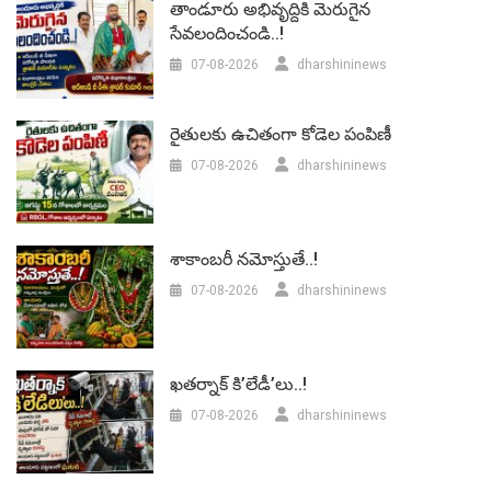
తాండూరు అభివృద్దికి మెరుగైన
సేవలందించండి..!
07-08-2026
dharshininews
రైతులకు ఉచితంగా కోడెల పంపిణీ
07-08-2026
dharshininews
శాకాంబరీ నమోస్తుతే..!
07-08-2026
dharshininews
ఖతర్నాక్ కి’లేడీ’లు..!
07-08-2026
dharshininews