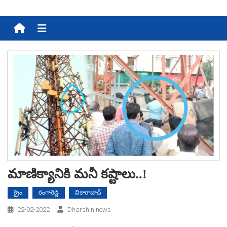
Menu
మాణిక్యానికి మ‌నీ క‌ష్టాలు..!
క్రైం
రంగారెడ్డి
వికారాబాద్
22-02-2022
Dharshininews