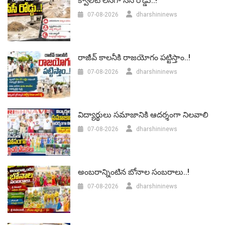
క్వాలిటీ లెస్‌గా సీసీ రోడ్డు..!
07-08-2026
dharshininews
రాజీవ్ కాలనీకి రాజయోగం పట్టిస్తాం..!
07-08-2026
dharshininews
విద్యార్థులు సమాజానికి ఆదర్శంగా నిలవాలి
07-08-2026
dharshininews
అంబరాన్నింటిన బోనాల సంబరాలు..!
07-08-2026
dharshininews