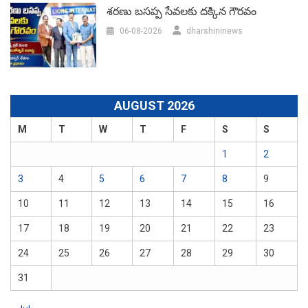
శరణు బసప్ప సేవలకు దక్కిన గౌరవం
06-08-2026
dharshininews
AUGUST 2026
M
T
W
T
F
S
S
1
2
3
4
5
6
7
8
9
10
11
12
13
14
15
16
17
18
19
20
21
22
23
24
25
26
27
28
29
30
31