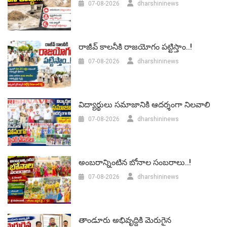
07-08-2026
dharshininews
రాజీవ్ కాలనీకి రాజయోగం పట్టిస్తాం..!
07-08-2026
dharshininews
విద్యార్థులు సమాజానికి ఆదర్శంగా నిలవాలి
07-08-2026
dharshininews
అంబరాన్నింటిన బోనాల సంబరాలు..!
07-08-2026
dharshininews
తాండూరు అభివృద్దికి మెరుగైన