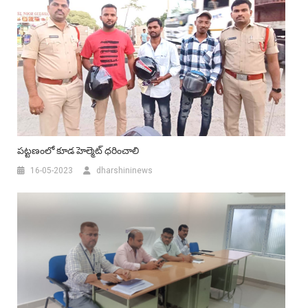
పట్టణంలో కూడ హెల్మెట్ ధరించాలి
16-05-2023
dharshininews