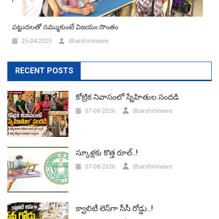
పట్టుదలతో నమ్ముకుంటే విజయం సొంతం
25-04-2025
dharshininews
RECENT POSTS
కోట్రిక నివాసంలో స్నేహితుల సందడి
07-08-2026
dharshininews
స్కూళ్లకు కొత్త రూల్..!
07-08-2026
dharshininews
క్వాలిటీ లెస్‌గా సీసీ రోడ్డు..!