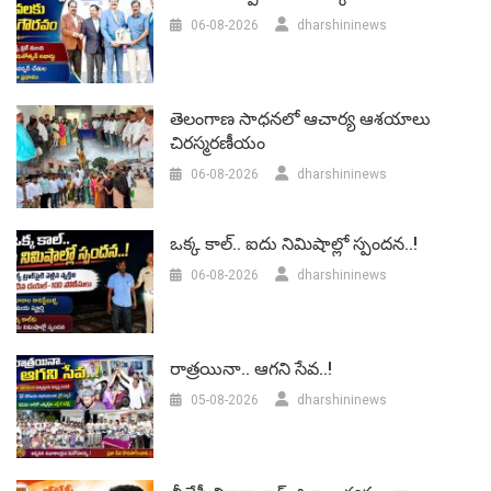
06-08-2026
dharshininews
తెలంగాణ సాధనలో ఆచార్య ఆశయాలు
చిరస్మరణీయం
06-08-2026
dharshininews
ఒక్క కాల్.. ఐదు నిమిషాల్లో స్పందన..!
06-08-2026
dharshininews
రాత్రయినా.. ఆగని సేవ..!
05-08-2026
dharshininews