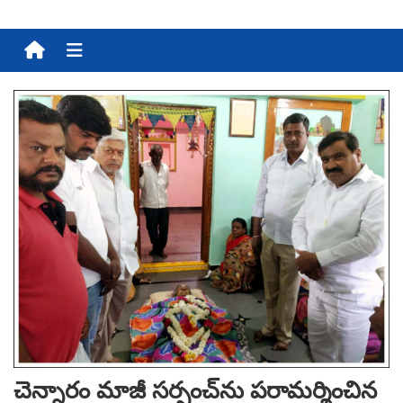
Menu
చెన్నారం మాజీ స‌ర్పంచ్‌ను ప‌రామ‌ర్శించిన