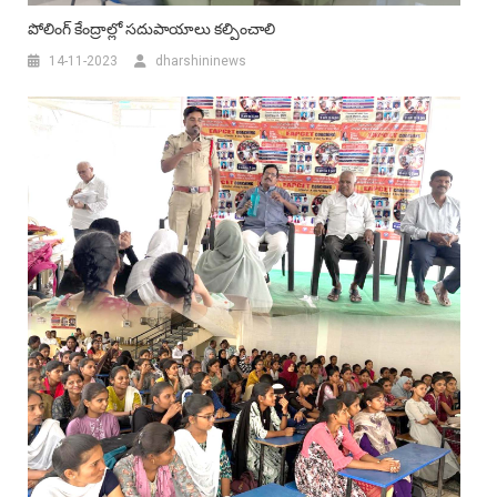
పోలింగ్ కేంద్రాల్లో సదుపాయాలు కల్పించాలి
14-11-2023
dharshininews