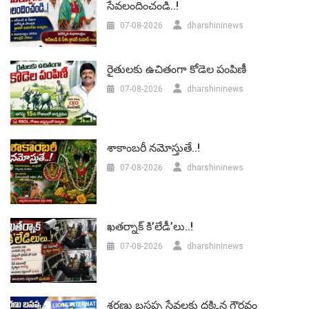
సేవలందించండి..!
07-08-2026
dharshininews
రైతులకు ఉచితంగా కోడెల పంపిణీ
07-08-2026
dharshininews
శాకాంబరీ నమోస్తుతే..!
07-08-2026
dharshininews
ఖతర్నాక్ కి’లేడీ’లు..!
07-08-2026
dharshininews
శరణు బసప్ప సేవలకు దక్కిన గౌరవం