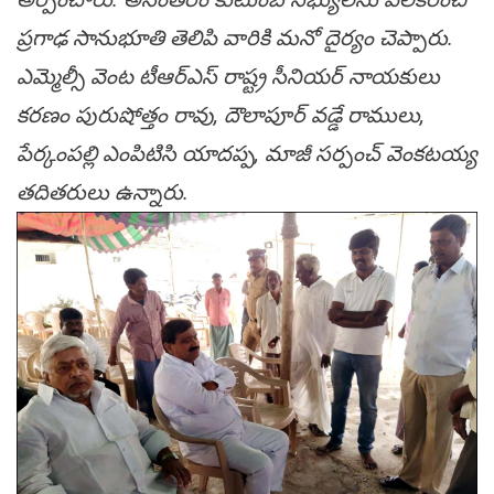
ప్రగాఢ సానుభూతి తెలిపి వారికి మనో దైర్యం చెప్పారు.
ఎమ్మెల్సీ వెంట టీఆర్ఎస్ రాష్ట్ర సీనియర్ నాయకులు
కరణం పురుషోత్తం రావు, దౌలాపూర్ వడ్డే రాములు,
పేర్కంపల్లి ఎంపిటిసి యాదప్ప, మాజీ సర్పంచ్ వెంకటయ్య
తదితరులు ఉన్నారు.