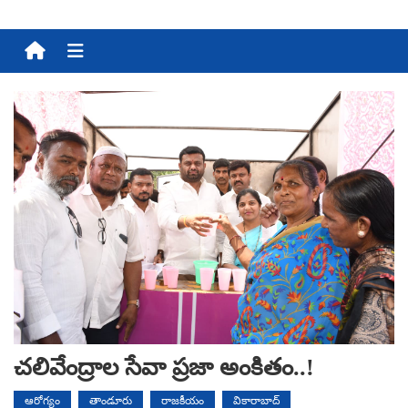
Menu
చలివేంద్రాల సేవా ప్రజా అంకితం..!
ఆరోగ్యం
తాండూరు
రాజకీయం
వికారాబాద్