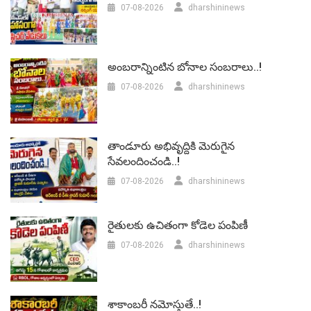
07-08-2026
dharshininews
అంబరాన్నింటిన బోనాల సంబరాలు..!
07-08-2026
dharshininews
తాండూరు అభివృద్దికి మెరుగైన
సేవలందించండి..!
07-08-2026
dharshininews
రైతులకు ఉచితంగా కోడెల పంపిణీ
07-08-2026
dharshininews
శాకాంబరీ నమోస్తుతే..!