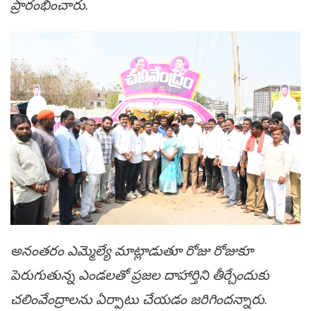
ప్రారంభించారు.
అనంతరం ఎమ్మెల్యే మాట్లాడుతూ రోజు రోజుకూ
పెరుగుతున్న ఎండలతో ప్రజల దాహార్తిని తీర్చేందుకు
చలింవేంద్రాలను ఏర్పాటు చేయడం జరిగిందన్నారు.