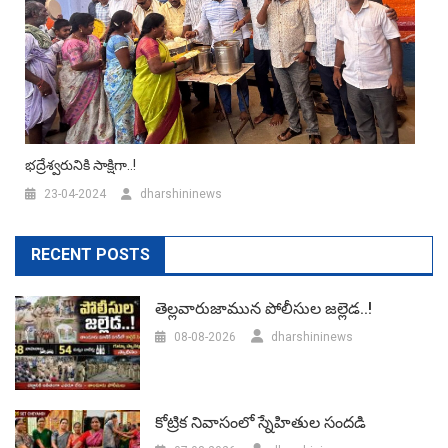
భద్రేశ్వరునికి సాక్షిగా..!
23-04-2024
dharshininews
RECENT POSTS
తెల్లవారుజామున పోలీసుల జల్లెడ..!
08-08-2026
dharshininews
కోట్రిక నివాసంలో స్నేహితుల సందడి