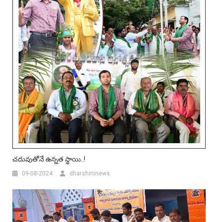
చదువుతోనే ఉన్నత స్థాయి..!
09-08-2024
dharshininews