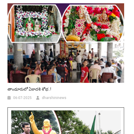
తాండూరులో ఏకాదశి శోభ..!
06-07-2025
dharshininews