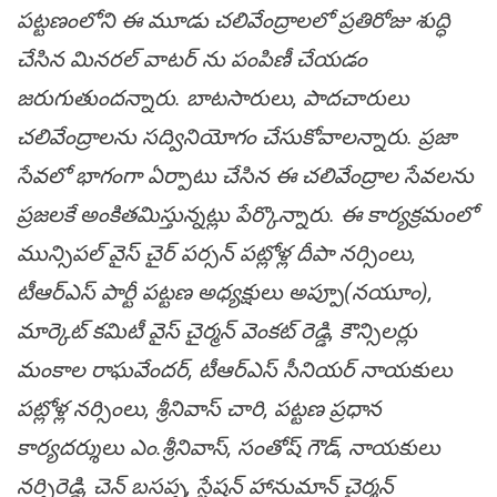
పట్టణంలోని ఈ మూడు చలివేంద్రాలలో ప్రతిరోజు శుద్ధి
చేసిన మినరల్ వాటర్ ను పంపిణీ చేయడం
జరుగుతుందన్నారు. బాటసారులు, పాదచారులు
చలివేంద్రాలను సద్వినియోగం చేసుకోవాలన్నారు. ప్రజా
సేవలో భాగంగా ఏర్పాటు చేసిన ఈ చలివేంద్రాల సేవలను
ప్రజలకే అంకితమిస్తున్నట్లు పేర్కొన్నారు. ఈ కార్యక్రమంలో
మున్సిపల్ వైస్ చైర్ పర్సన్ పట్లోళ్ల దీపా నర్సింలు,
టీఆర్ఎస్ పార్టీ పట్టణ అధ్యక్షులు అప్పూ(నయూం),
మార్కెట్ కమిటీ వైస్ చైర్మన్ వెంకట్ రెడ్డి, కౌన్సిలర్లు
మంకాల రాఘవేందర్, టీఆర్ఎస్ సీనియర్ నాయకులు
పట్లోళ్ల నర్సింలు, శ్రీనివాస్ చారి, పట్టణ ప్రధాన
కార్యదర్శులు ఎం.శ్రీనివాస్, సంతోష్ గౌడ్, నాయకులు
నర్సిరెడ్డి, చెన్ బసప్ప, స్టేషన్ హానుమాన్ చైర్మన్