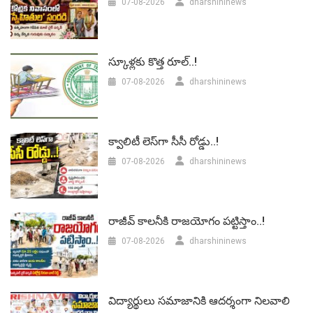
07-08-2026
dharshininews
స్కూళ్లకు కొత్త రూల్..!
07-08-2026
dharshininews
క్వాలిటీ లెస్‌గా సీసీ రోడ్డు..!
07-08-2026
dharshininews
రాజీవ్ కాలనీకి రాజయోగం పట్టిస్తాం..!
07-08-2026
dharshininews
విద్యార్థులు సమాజానికి ఆదర్శంగా నిలవాలి