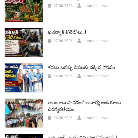
07-08-2026
dharshininews
ఖతర్నాక్ కి’లేడీ’లు..!
07-08-2026
dharshininews
శరణు బసప్ప సేవలకు దక్కిన గౌరవం
06-08-2026
dharshininews
తెలంగాణ సాధనలో ఆచార్య ఆశయాలు
చిరస్మరణీయం
06-08-2026
dharshininews
ఒక్క కాల్.. ఐదు నిమిషాల్లో స్పందన..!