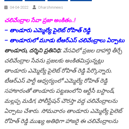
04-04-2022
Dharshininews
చలివేంద్రాల సేవా ప్రజా అంకితం..!
– తాండూరు ఎమ్మెల్యే పైలెట్ రోహిత్ రెడ్డి
– తాండూరులో మూడు టీఆర్ఎస్ చలివేంద్రాలు ఏర్పాటు
తాండూరు, దర్శిని ప్రతినిధి:
వేసవిలో ప్రజల దాహార్తి తీర్చే
చలివేంద్రాల సేవను ప్రజలకు అంకితమిస్తున్నట్లు
తాండూరు ఎమ్మెల్యే పైలెట్ రోహిత్ రెడ్డి పేర్కొన్నారు.
టీఆర్ఎస్ పార్టీ ఆధ్వర్యంలో ఎమ్మెల్యే రోహిత్ రెడ్డి
సహాకారంతో తాండూరు పట్టణంలోని ఆర్టీసీ బస్టాండ్,
మల్లప్ప మడిగ, పోలీస్టేషన్ చౌరస్తా వద్ద చలివేంద్రాలను
ఏర్పాటు చేశారు. సోమవారం తాండూరు ఎమ్మెల్యే పైలెట్
రోహిత్ రెడ్డి ముఖ్య అతిథిగా హాజరై ఈ చలివేంద్రాలను