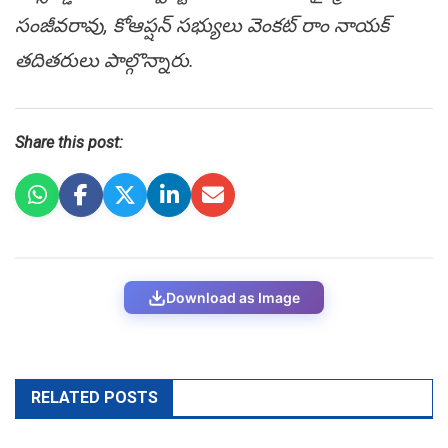
సంజీవరావు, కోఆప్షన్ సభ్యులు వెంకట్ రాం నాయక్
తదితరులు పాల్గొన్నారు.
Share this post:
Download as Image
RELATED POSTS