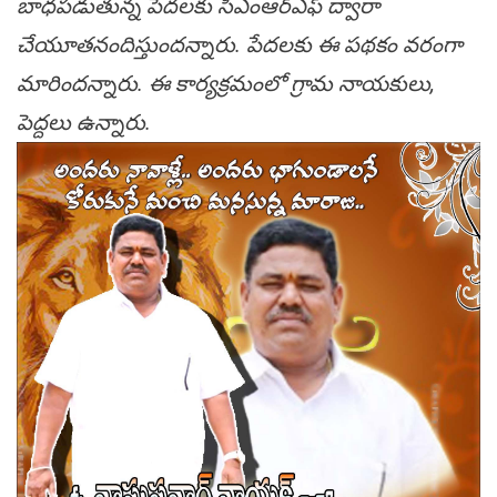
బాధ‌ప‌డుతున్న పేద‌ల‌కు సీఎంఆర్ఎఫ్ ద్వారా
చేయూత‌నందిస్తుంద‌న్నారు. పేద‌ల‌కు ఈ ప‌థ‌కం వ‌రంగా
మారింద‌న్నారు. ఈ కార్య‌క్ర‌మంలో గ్రామ నాయ‌కులు,
పెద్ద‌లు ఉన్నారు.