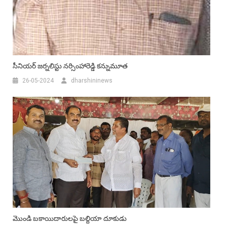
సీనియర్‌ జర్నలిస్టు నర్సింహారెడ్డి కన్నుమూత
26-05-2024
dharshininews
మొండి బకాయిదారులపై బల్దియా దూకుడు