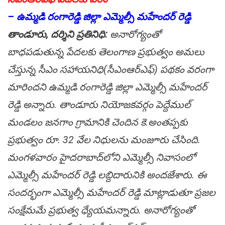
– ఉమ్మ‌డి రంగారెడ్డి జిల్లా ఎమ్మెల్సీ మ‌హేంద‌ర్ రెడ్డి
తాండూరు, ద‌ర్శిని ప్ర‌తినిధి:
అనారోగ్యంతో
బాధ‌ప‌డుతున్న పేద‌ల‌కు తెలంగాణ ప్ర‌భుత్వం అమ‌లు
చేస్తున్న సీఎం స‌హాయనిధి(సీఎంఆర్ఎఫ్‌) ప‌థ‌కం వ‌రంగా
మారింద‌ని ఉమ్మ‌డి రంగారెడ్డి జిల్లా ఎమ్మెల్సీ మ‌హేంద‌ర్
రెడ్డి అన్నారు. తాండూరు నియోజ‌క‌వ‌ర్గం పెద్దేముల్
మండ‌లం జ‌న‌గాం గ్రామానికి చెందిన కె.అంత‌ప్ప‌కు
ప్ర‌భుత్వం రూ. 32 వేల నిధుల‌ను మంజూరు చేసింది.
మంగ‌ళ‌వారం హైద‌రాబాద్‌లోని ఎమ్మెల్సీ నివాసంలో
ఎమ్మెల్సీ మ‌హేంద‌ర్ రెడ్డి ల‌బ్దిదారునికి అంద‌జేశారు. ఈ
సంద‌ర్భంగా ఎమ్మెల్సీ మ‌హేంద‌ర్ రెడ్డి మాట్లాడుతూ ప్ర‌జ‌ల
సంక్షేమ‌మే ప్ర‌భుత్వ ధ్యేయ‌మ‌న్నారు. అనారోగ్యంతో