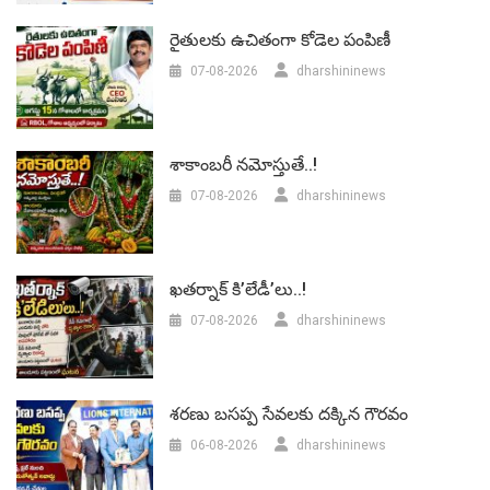
రైతులకు ఉచితంగా కోడెల పంపిణీ
07-08-2026
dharshininews
శాకాంబరీ నమోస్తుతే..!
07-08-2026
dharshininews
ఖతర్నాక్ కి’లేడీ’లు..!
07-08-2026
dharshininews
శరణు బసప్ప సేవలకు దక్కిన గౌరవం
06-08-2026
dharshininews