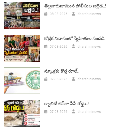
తెల్లవారుజామున పోలీసుల జల్లెడ..!
08-08-2026
dharshininews
కోట్రిక నివాసంలో స్నేహితుల సందడి
07-08-2026
dharshininews
స్కూళ్లకు కొత్త రూల్..!
07-08-2026
dharshininews
క్వాలిటీ లెస్‌గా సీసీ రోడ్డు..!
07-08-2026
dharshininews