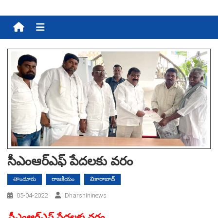
Menu
సీఎంఆర్ఎఫ్ పేద‌ల‌కు వ‌రం
తాండూరు
రాజకీయం
వికారాబాద్
05-04-2022
Dharshininews
సీఎంఆర్ఎఫ్ పేద‌ల‌కు వ‌రం