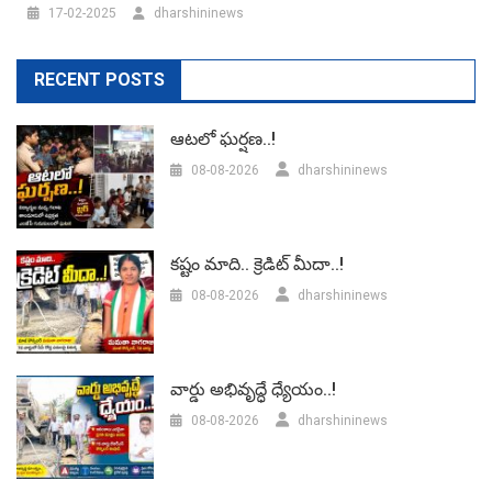
17-02-2025
dharshininews
RECENT POSTS
ఆటలో ఘర్షణ..!
08-08-2026
dharshininews
కష్టం మాది.. క్రెడిట్ మీదా..!
08-08-2026
dharshininews
వార్డు అభివృద్ధే ధ్యేయం..!
08-08-2026
dharshininews