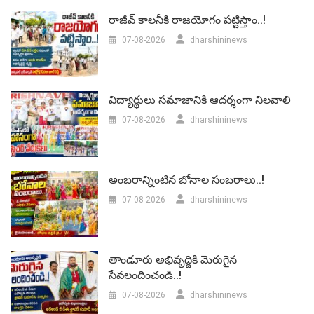
రాజీవ్ కాలనీకి రాజయోగం పట్టిస్తాం..!
07-08-2026
dharshininews
విద్యార్థులు సమాజానికి ఆదర్శంగా నిలవాలి
07-08-2026
dharshininews
అంబరాన్నింటిన బోనాల సంబరాలు..!
07-08-2026
dharshininews
తాండూరు అభివృద్దికి మెరుగైన
సేవలందించండి..!
07-08-2026
dharshininews