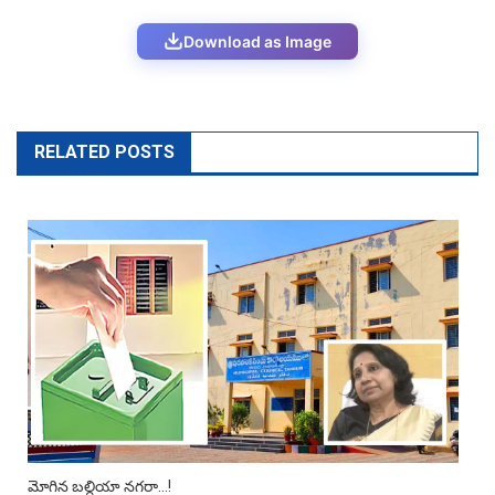
Download as Image
RELATED POSTS
మోగిన బల్దియా నగరా…!