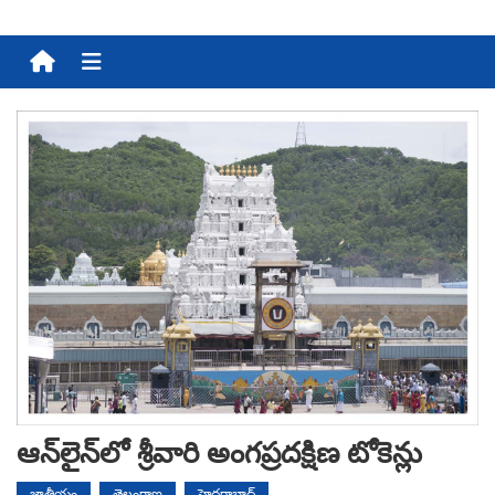
Menu
ఆన్‌‌లై‌న్‌లో శ్రీవారి అంగ‌ప్రద‌క్షిణ టోకెన్లు
జాతీయం
తెలంగాణ
హైదరాబాద్