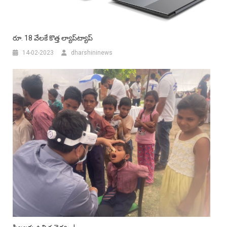
రూ. 18 వేలకే కొత్త ల్యాప్‌ట్యాప్‌
14-02-2023
dharshininews