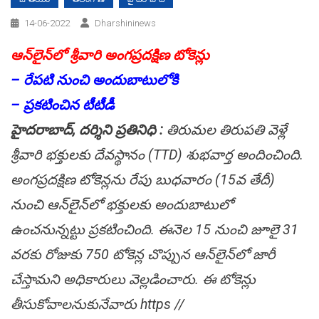
14-06-2022
Dharshininews
ఆన్‌‌లై‌న్‌లో శ్రీవారి అంగ‌ప్రద‌క్షిణ టోకెన్లు
– రేప‌టి నుంచి అందుబాటులోకి
– ప్ర‌క‌టించిన టీటీడీ
హైద‌రా‌బాద్‌, ద‌ర్శిని ప్ర‌తినిధి :
తిరుమ‌ల తిరుప‌తి వెళ్లే
శ్రీ‌వారి భక్తులకు దేవస్థానం (TTD) శుభవార్త అందించింది.
అంగ‌ప్రద‌క్షిణ టోకె‌న్లను రేపు బుధవారం (15వ తేదీ)
నుంచి ఆన్‌‌లై‌న్‌లో భక్తు‌లకు అందు‌బా‌టులో
ఉంచ‌ను‌న్నట్టు ప్రకటించింది. ఈనెల 15 నుంచి జూలై 31
వరకు రోజుకు 750 టోకెన్ల చొప్పున ఆన్‌‌లై‌న్‌లో జారీ
చేస్తామని అధికారులు వెల్లడించారు. ఈ టోకె‌న్లు
తీసుకోవాలనుకునేవారు https //