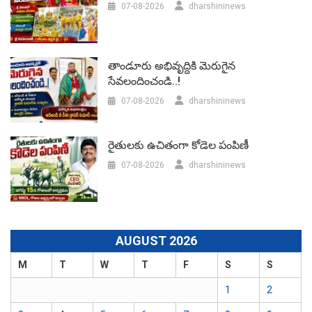
07-08-2026
dharshininews
తాండూరు అభివృద్దికి మెరుగైన
సేవలందించండి..!
07-08-2026
dharshininews
రైతులకు ఉచితంగా కోడెల పంపిణీ
07-08-2026
dharshininews
AUGUST 2026
M
T
W
T
F
S
S
1
2