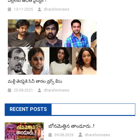
పిల్లలకు ఉచిత వైద్యం..!
13-11-2025
dharshininews
మళ్లీ తెరపైకి సినీ తారల డ్రగ్స్ కేసు
25-08-2021
dharshininews
RECENT POSTS
బోనమెత్తిన తాండూరు..!
09-08-2026
dharshininews