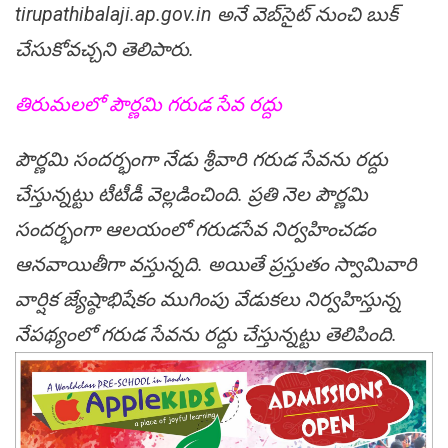
tirupathibalaji.ap.gov.in అనే వెబ్‌సైట్‌ నుంచి బుక్‌
చేసు‌కో‌వ‌చ్చని తెలిపారు.
తిరుమలలో పౌర్ణమి గరుడ సేవ రద్దు
పౌర్ణమి సంద‌ర్భంగా నేడు శ్రీవారి గరుడ సేవను రద్దు
చేస్తు‌న్నట్టు టీటీడీ వెల్లడించింది. ప్రతి నెల పౌర్ణమి
సందర్భంగా ఆలయంలో గరుడసేవ నిర్వహించడం
ఆనవాయితీగా వస్తున్నది. అయితే ప్రస్తుతం స్వామివారి
వార్షిక జ్యేష్ఠా‌భి‌షేకం ముగింపు వేడు‌కలు నిర్వహి‌స్తున్న
నేప‌థ్యంలో గరుడ సేవను రద్దు చేస్తు‌న్నట్టు తెలి‌పింది.