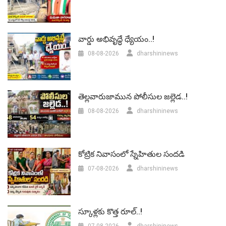
వార్డు అభివృద్ధే ధ్యేయం..!
08-08-2026
dharshininews
తెల్లవారుజామున పోలీసుల జల్లెడ..!
08-08-2026
dharshininews
కోట్రిక నివాసంలో స్నేహితుల సందడి
07-08-2026
dharshininews
స్కూళ్లకు కొత్త రూల్..!