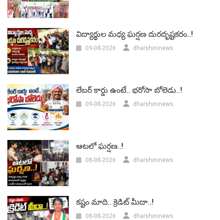
విద్యార్థుల మధ్య ఘర్షణ దురదృష్టకరం..!
09-08-2026
dharshininews
లేబర్‌ కార్డు ఉంటే.. భరోసా బోలెడు..!
09-08-2026
dharshininews
ఆటలో ఘర్షణ..!
08-08-2026
dharshininews
కష్టం మాది.. క్రెడిట్ మీదా..!
08-08-2026
dharshininews