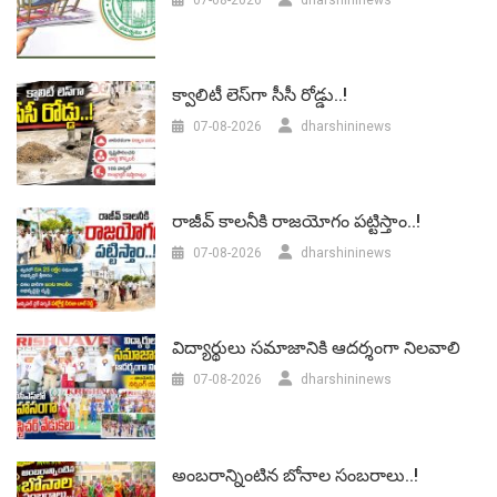
07-08-2026
dharshininews
క్వాలిటీ లెస్‌గా సీసీ రోడ్డు..!
07-08-2026
dharshininews
రాజీవ్ కాలనీకి రాజయోగం పట్టిస్తాం..!
07-08-2026
dharshininews
విద్యార్థులు సమాజానికి ఆదర్శంగా నిలవాలి
07-08-2026
dharshininews
అంబరాన్నింటిన బోనాల సంబరాలు..!