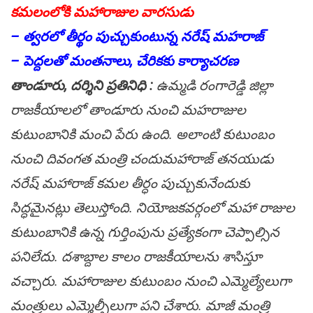
కమలంలోకి మ‌హారాజుల వార‌సుడు
– త్వ‌ర‌లో తీర్థం పుచ్చుకుంటున్న న‌రేష్ మ‌హ‌రాజ్
– పెద్దలతో మంత‌నాలు, చేరికకు కార్యాచరణ
తాండూరు, ద‌ర్శిని ప్ర‌తినిధి :
ఉమ్మ‌డి రంగారెడ్డి జిల్లా
రాజ‌కీయాల‌లో తాండూరు నుంచి మ‌హ‌రాజుల
కుటుంబానికి మంచి పేరు ఉంది. అలాంటి కుటుంబం
నుంచి దివంగత మంత్రి చందుమహారాజ్ తనయుడు
నరేష్ మ‌హారాజ్ క‌మ‌ల‌ తీర్ధం పుచ్చుకునేందుకు
సిద్ధమైన‌ట్లు తెలుస్తోంది. నియోజకవర్గంలో మహా రాజుల
కుటుంబానికి ఉన్న గుర్తింపును ప్ర‌త్యేకంగా చెప్పాల్సిన
ప‌నిలేదు. దశాబ్దాల కాలం రాజకీయాలను శాసిస్తూ
వచ్చారు. మహారాజుల కుటుంబం నుంచి ఎమ్మెల్యేలుగా
మంత్రులు ఎమ్మెల్సీలుగా పని చేశారు. మాజీ మంత్రి