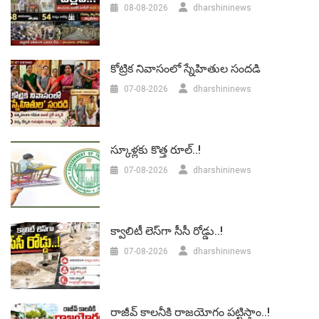
08-08-2026
dharshininews
కోట్రిక నివాసంలో స్నేహితుల సందడి
07-08-2026
dharshininews
స్కూళ్లకు కొత్త రూల్..!
07-08-2026
dharshininews
క్వాలిటీ లెస్‌గా సీసీ రోడ్డు..!
07-08-2026
dharshininews
రాజీవ్ కాలనీకి రాజయోగం పట్టిస్తాం..!