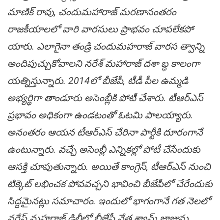
మాణిక్ రావు, చందుమహారాజ్ మరణానంతరం
రాజకీయాల‌లో వారి వార‌సులు ప్రాభవం చూపలేకపో
యారు. ఎలాగైనా తండ్రి చందుమహరాజ్ వారస త్వాన్ని
అందిపుచ్చుకోవాలని నరేశ్ మహారాజ్ దశా బ్ధ కాలంగా
యత్నిస్తున్నారు. 2014లో బీజేపీ, టీడీ పీల ఉమ్మడి
అభ్యర్థిగా తాండూరు అసెంబ్లీకి పోటీ చేశారు. టీఆర్ఎస్
ప్రభావం అధికంగా ఉండటంతో ఓటమి పాలయ్యారు.
అనంతరం ఆయన టీఆర్ఎస్ చేరినా పార్టీకి దూరంగానే
ఉంటున్నారు. వ‌చ్చే అసెంబ్లీ ఎన్నిక‌ల్లో పోటీ చేసేందుకు
ఆస‌క్తి చూపుతున్నారు. అయితే కాంగ్రెస్, టీఆర్ఎస్ నుంచి
టిక్కెట్ లభించ‌క పోవ‌వ‌చ్చ‌ని భావించి బీజేపీలో చేరేందుకు
సిద్ద‌మైన‌ట్లు స‌మాచారం. ఇందులో భాగంగానే గ‌త నెల‌లో
న‌రేష్ మ‌హ‌రాజ్ ఢిల్లీలో బీజేపీ నేత శ్యామ్ జాజును