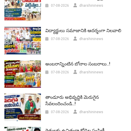
07-08-2026
dharshininews
విద్యార్థులు సమాజానికి ఆదర్శంగా నిలవాలి
07-08-2026
dharshininews
అంబరాన్నింటిన బోనాల సంబరాలు..!
07-08-2026
dharshininews
తాండూరు అభివృద్దికి మెరుగైన
సేవలందించండి..!
07-08-2026
dharshininews
రైతులకు ఉచితంగా కోడెల పంపిణీ