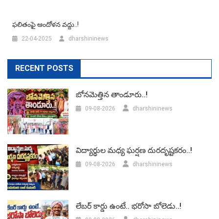
ఫలితంఫై ఆందోళన వద్దు..!
22-04-2025
dharshininews
RECENT POSTS
బోనమెత్తిన తాండూరు..!
09-08-2026
dharshininews
విద్యార్థుల మధ్య ఘర్షణ దురదృష్టకరం..!
09-08-2026
dharshininews
లేబర్‌ కార్డు ఉంటే.. భరోసా బోలెడు..!