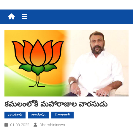
Menu
కమలంలోకి మ‌హారాజుల వార‌సుడు
తాండూరు
రాజకీయం
వికారాబాద్
01-08-2022
Dharshininews