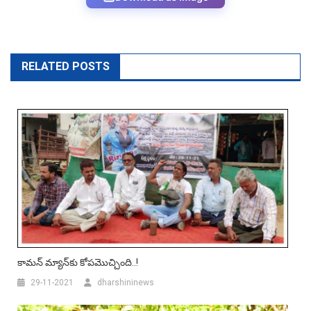
RELATED POSTS
కామ‌న్ మ్యాన్‌కు కోప‌మొచ్చింది..!
29-11-2021
dharshininews