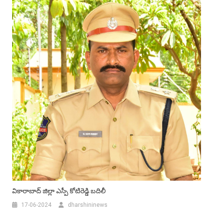
వికారాబాద్‌ జిల్లా ఎస్పీ కోటిరెడ్డి బదిలీ
17-06-2024
dharshininews