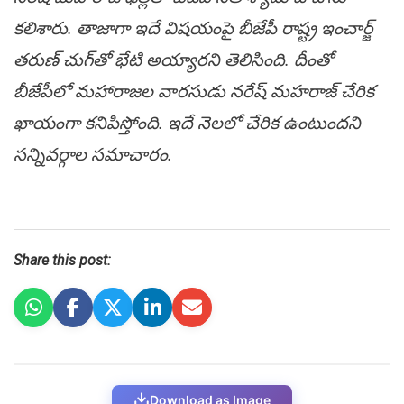
కలిశారు. తాజాగా ఇదే విష‌యంపై బీజేపీ రాష్ట్ర ఇంచార్జ్
త‌రుణ్ చుగ్‌తో భేటి అయ్యార‌ని తెలిసింది. దీంతో
బీజేపీలో మ‌హారాజ‌ల వారసుడు న‌రేష్ మ‌హ‌రాజ్ చేరిక
ఖాయంగా క‌నిపిస్తోంది. ఇదే నెల‌లో చేరిక ఉంటుంద‌ని
స‌న్నివ‌ర్గాల స‌మాచారం.
Share this post:
Download as Image