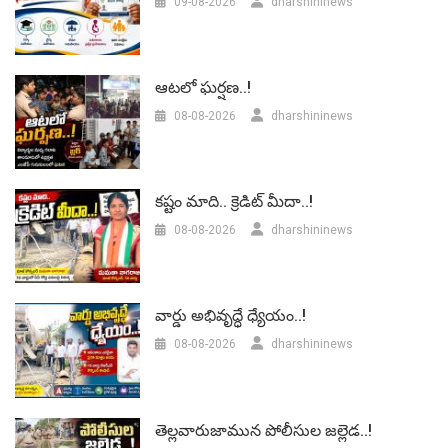
09-08-2026
dharshininews
ఆటలో ఘర్షణ..!
08-08-2026
dharshininews
కష్టం మాది.. క్రెడిట్ మీదా..!
08-08-2026
dharshininews
వార్డు అభివృద్ధే ధ్యేయం..!
08-08-2026
dharshininews
తెల్లవారుజామున పోలీసుల జల్లెడ..!