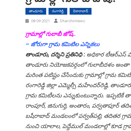
తాండూరు
రంగారెడ్డి
వికారాబాద్
08-09-2021
Dharshininews
గ్రామాల్లో గులాబీ జోష్‌..
– జోరుగా గ్రామ క‌మిటిల ఎన్నిక‌లు
తాండూరు, ద‌ర్శిని ప్ర‌తినిధి :
అధికార టీఆర్ఎస్ పార
తాండూరు నియోజ‌క‌వ‌ర్గంలో గులాబీద‌ళం అంతా పుష
మ‌రింత ప‌టిష్టం చేసేందుకు గ్రామాల్లో గ్రామ క‌మిటి
రంగారెడ్డి జిల్లా ఎమ్మెల్సీ మ‌హేంద‌ర్‌రెడ్డి, తాండూ
గ్రామ క‌మిటీల‌ను ఎన్నుకుంటున్నారు. ఇప్ప‌టికే త
రాంపూర్, జినుగుర్తి, అంతారం, ప‌ర్వ‌తాపూర్ త‌దిత
బ‌షీరాబాద్ మండ‌లంలో ప‌ర్వ‌త్‌ప‌ల్లి, త‌దిత‌ర గ్ర
నుంచి యాలాల‌, పెద్దేముల్ మండ‌లాల్లో కూడ గ్రామ