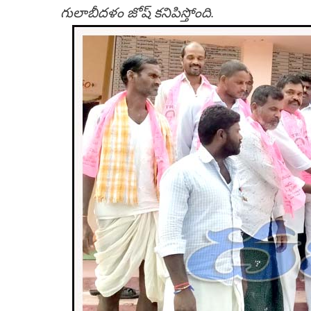
గులాబీద‌ళం జోష్ క‌నిపిస్తోంది.