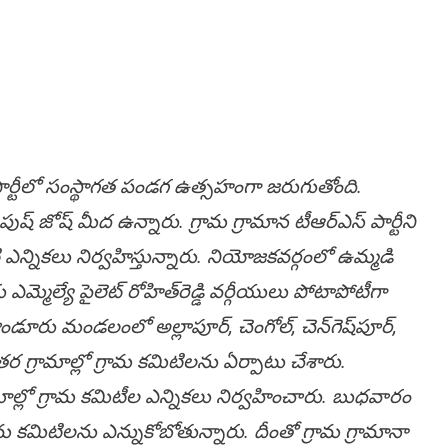
్టీలో సంస్థాగ‌త పండ‌గ ఉత్స‌హంగా జ‌రుగుతోంది.
్ జోష్ మీద ఉన్నారు. గ్రామ గ్రామాన టీఆర్ఎస్ పార్టీని
 ఎన్నిక‌లు నిర్వ‌హిస్తున్నారు. నియోజ‌క‌వ‌ర్గంలో ఉమ్మ‌డి
రు ఎమ్మెల్యే పైలెట్ రోహిత్‌రెడ్డి వ‌ర్గీయులు పోటాపోటీగా
ాండూరు మండ‌లంలో అల్లాపూర్, చెంగోల్, చెన్‌గెష్‌పూర్,
‌ర గ్రామాల్లో గ్రామ క‌మిటిల‌ను ఏర్పాటు చేశారు.
ామాల్లో గ్రామ క‌మిటీల ఎన్నిక‌లు నిర్వ‌హించారు. బుధ‌వారం
 క‌మిటిల‌ను ఎన్నుకోబోతున్నారు. దీంతో గ్రామ గ్రామానా