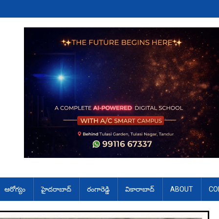
ఆరోగ్యం
హైదరాబాద్
రంగారెడ్డి
వికారాబాద్
ABOUT
CO