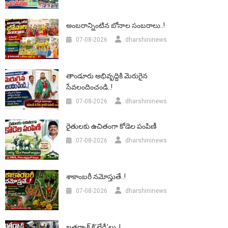
అంబరాన్నింటిన బోనాల సంబరాలు..!
07-08-2026
dharshininews
తాండూరు అభివృద్దికి మెరుగైన
సేవలందించండి..!
07-08-2026
dharshininews
రైతులకు ఉచితంగా కోడెల పంపిణీ
07-08-2026
dharshininews
శాకాంబరీ నమోస్తుతే..!
07-08-2026
dharshininews
ఖతర్నాక్ కి’లేడీ’లు..!