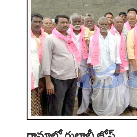
గ్రామాల్లో గులాబీ జోష్‌..