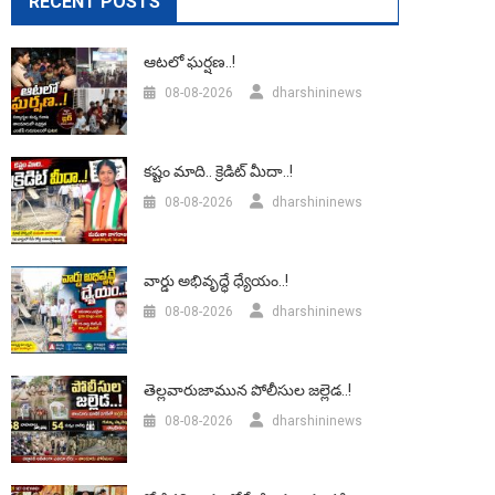
RECENT POSTS
ఆటలో ఘర్షణ..!
08-08-2026
dharshininews
కష్టం మాది.. క్రెడిట్ మీదా..!
08-08-2026
dharshininews
వార్డు అభివృద్ధే ధ్యేయం..!
08-08-2026
dharshininews
తెల్లవారుజామున పోలీసుల జల్లెడ..!
08-08-2026
dharshininews