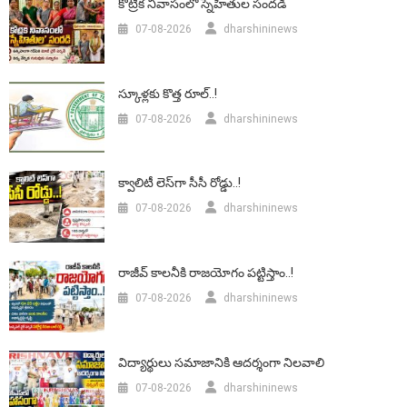
కోట్రిక నివాసంలో స్నేహితుల సందడి
07-08-2026
dharshininews
స్కూళ్లకు కొత్త రూల్..!
07-08-2026
dharshininews
క్వాలిటీ లెస్‌గా సీసీ రోడ్డు..!
07-08-2026
dharshininews
రాజీవ్ కాలనీకి రాజయోగం పట్టిస్తాం..!
07-08-2026
dharshininews
విద్యార్థులు సమాజానికి ఆదర్శంగా నిలవాలి
07-08-2026
dharshininews