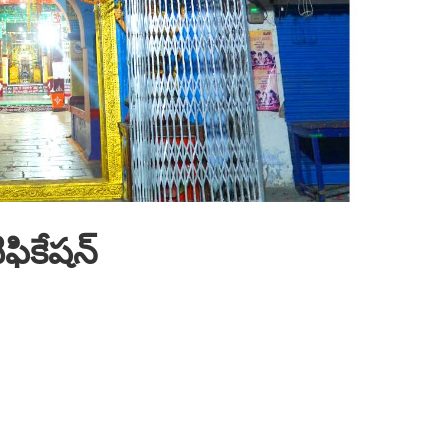
ిఫికేషన్