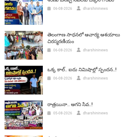
06-08-2026
dharshininews
తెలంగాణ సాధనలో ఆచార్య ఆశయాలు
చిరస్మరణీయం
06-08-2026
dharshininews
ఒక్క కాల్.. ఐదు నిమిషాల్లో స్పందన..!
06-08-2026
dharshininews
రాత్రయినా.. ఆగని సేవ..!
05-08-2026
dharshininews