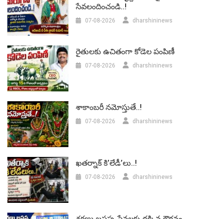
సేవలందించండి..!
07-08-2026
dharshininews
రైతులకు ఉచితంగా కోడెల పంపిణీ
07-08-2026
dharshininews
శాకాంబరీ నమోస్తుతే..!
07-08-2026
dharshininews
ఖతర్నాక్ కి’లేడీ’లు..!
07-08-2026
dharshininews
శరణు బసప్ప సేవలకు దక్కిన గౌరవం