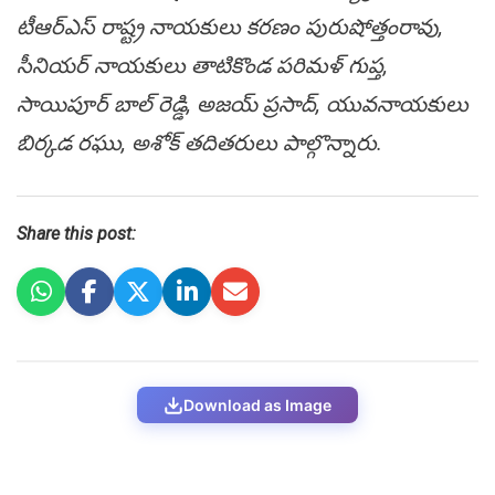
టీఆర్ఎస్ రాష్ట్ర నాయకులు కరణం పురుషోత్తంరావు,
సీనియర్ నాయకులు తాటికొండ పరిమళ్ గుప్త,
సాయిపూర్ బాల్ రెడ్డి, అజయ్ ప్రసాద్, యువనాయకులు
బిర్కడ రఘు, అశోక్ తదితరులు పాల్గొన్నారు.
Share this post:
Download as Image