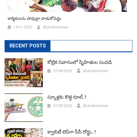
కార్మికులను పావుల్లా వాడుకోవద్దు
14-11-2022
dharshininews
RECENT POSTS
కోట్రిక నివాసంలో స్నేహితుల సందడి
07-08-2026
dharshininews
స్కూళ్లకు కొత్త రూల్..!
07-08-2026
dharshininews
క్వాలిటీ లెస్‌గా సీసీ రోడ్డు..!