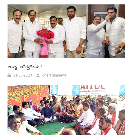
అన్నా.. ఆశీర్వదించు..!
21-08-2023
dharshininews