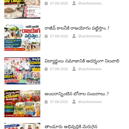
07-08-2026
dharshininews
రాజీవ్ కాలనీకి రాజయోగం పట్టిస్తాం..!
07-08-2026
dharshininews
విద్యార్థులు సమాజానికి ఆదర్శంగా నిలవాలి
07-08-2026
dharshininews
అంబరాన్నింటిన బోనాల సంబరాలు..!
07-08-2026
dharshininews
తాండూరు అభివృద్దికి మెరుగైన