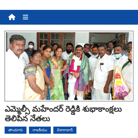
Menu
ఎమ్మెల్సీ మహేందర్ రెడ్డికి శుభాకాంక్షలు
తెలిపిన నేతలు
తాండూరు
రాజకీయం
వికారాబాద్