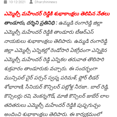
10-12-2021
Dharshininews
ఎమ్మెల్సీ మహేందర్ రెడ్డికి శుభాకాంక్షలు తెలిపిన నేతలు
తాండూరు, ద‌ర్శిని ప్ర‌తినిధి :
ఉమ్మడి రంగారెడ్డి జిల్లా
ఎమ్మెల్సీ మహేందర్ రెడ్డికి తాండూరు టీఆర్ఎస్
నాయకులు శుభాకాంక్షలు తెలిపారు. ఉమ్మడి రంగారెడ్డి
జిల్లా ఎమ్మెల్సీ ఎన్నికల్లో రెండోసారి ఏకగ్రీవంగా ఎన్నికైన
ఎమ్మెల్సీ మహేందర్ రెడ్డి ఎన్నికల తరువాత తొలిసారి
శుక్రవారం తాండూరుకు వచ్చారు. ఈ సందర్భంగా
మున్సిపల్ చైర్ పర్సన్ స్వప్న పరిమళ్, ఫ్లోర్ లీడర్
శోభారాణి, సీనియర్ కౌన్సిలర్ పట్లోళ్ల నీరజా.. బాల్ రెడ్డి,
కౌన్సిలర్లు రవి, వెంకన్నగౌడ్, మాజీ కౌన్సిలర్ జుబేర్ లాల
తదితరులు ఎమ్మెల్సీ మహేందర్ రెడ్డికి పుష్పగుచ్చం
అందించి శుభాకాంక్షలు తెలిపారు. ఈ కార్యక్రమంలో