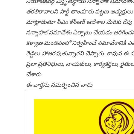
నియోజకవర్గ విస్తృతస్థాయి సన్నాహాక సమావేశానికి పా
త‌ర‌లిరావాల‌ని పార్టీ తాండూరు పట్టణ అధ్య
మాట్లాడుతూ సీఎం కేసీఆర్ ఆదేశాల మేరకు రేపు
సన్నాహక సమావేశం ఏర్పాటు చేయడం జరిగిందన
కళ్యాణ మండపంలో నిర్వహించే సమావేశానికి ఎమ్మెల
రెడ్డిలు హాజరవుతున్నారని చెప్పారు. కావున ఈ
ప్రజా ప్రతినిధులు, నాయకులు, కార్యకర్తలు, రైతుల
చేశారు.
ఈ వార్త‌ను స‌మ‌ర్పించిన వారు