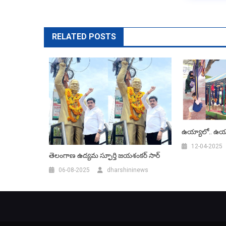
RELATED POSTS
ఉయ్యాలో.. ఉయ్
12-04-2025
తెలంగాణ ఉద్యమ స్ఫూర్తి జయశంకర్ సార్
06-08-2025
dharshininews