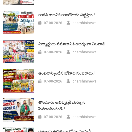
రాజీవ్ కాలనీకి రాజయోగం పట్టిస్తాం..!
07-08-2026
dharshininews
విద్యార్థులు సమాజానికి ఆదర్శంగా నిలవాలి
07-08-2026
dharshininews
అంబరాన్నింటిన బోనాల సంబరాలు..!
07-08-2026
dharshininews
తాండూరు అభివృద్దికి మెరుగైన
సేవలందించండి..!
07-08-2026
dharshininews
రైతులకు ఉచితంగా కోడెల పంపిణీ