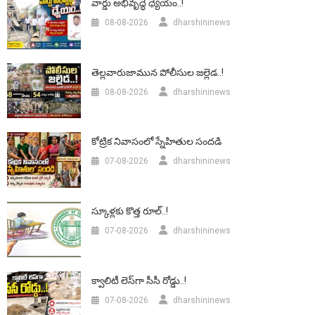
వార్డు అభివృద్ధే ధ్యేయం..!
08-08-2026
dharshininews
తెల్లవారుజామున పోలీసుల జల్లెడ..!
08-08-2026
dharshininews
కోట్రిక నివాసంలో స్నేహితుల సందడి
07-08-2026
dharshininews
స్కూళ్లకు కొత్త రూల్..!
07-08-2026
dharshininews
క్వాలిటీ లెస్‌గా సీసీ రోడ్డు..!
07-08-2026
dharshininews