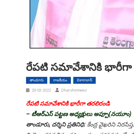
రేప‌టి స‌మావేశానికి భారీగా
తాండూరు
రాజకీయం
వికారాబాద్
23-03-2022
Dharshininews
రేప‌టి స‌మావేశానికి భారీగా త‌ర‌లిరండి
– టీఆర్ఎస్ పట్టణ అధ్యక్షులు అప్పూ(నయూం)
తాండూరు, ద‌ర్శిని ప్ర‌తినిధి:
కేంద్ర వైఖరిని నిరసిస