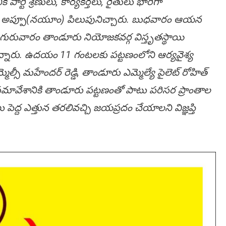
ర్టీ శ్రేణులు, కార్య‌క‌ర్త‌లు, రైతులు భారీగా
క్షులు అప్పూ(నయూం) పిలుపునిచ్చారు. బుధవారం ఆయన
 గురువారం తాండూరు నియోజకవర్గ విస్తృతస్థాయి
్నారు. ఉదయం 11 గంటలకు పట్టణంలోని ఆర్యవైశ్య
్సీ మహేందర్ రెడ్డి, తాండూరు ఎమ్మెల్యే పైలెట్ రోహిత్
 సమావేశానికి తాండూరు పట్టణంతో పాటు పరిసర ప్రాంతాల
ు పెద్ద ఎత్తున తరలివచ్చి జయప్రదం చేయాలని విజ్ఞప్తి