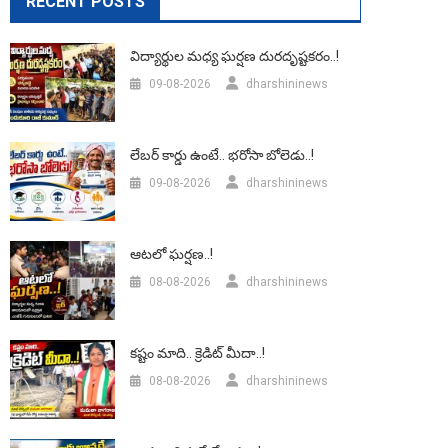
RECENT POSTS
విద్యార్థుల మధ్య ఘర్షణ దురదృష్టకరం..!
09-08-2026
dharshininews
లేబర్‌ కార్డు ఉంటే.. భరోసా బోలెడు..!
09-08-2026
dharshininews
ఆటలో ఘర్షణ..!
08-08-2026
dharshininews
కష్టం మాది.. క్రెడిట్ మీదా..!
08-08-2026
dharshininews