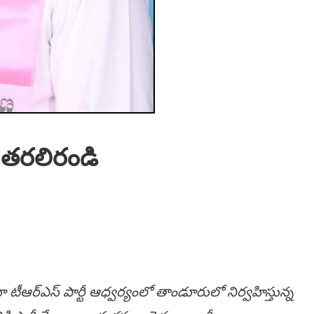
 త‌ర‌లిరండి
్తూ టీఆర్ఎస్ పార్టీ ఆధ్వర్యంలో తాండూరులో నిర్వహిస్తున్న