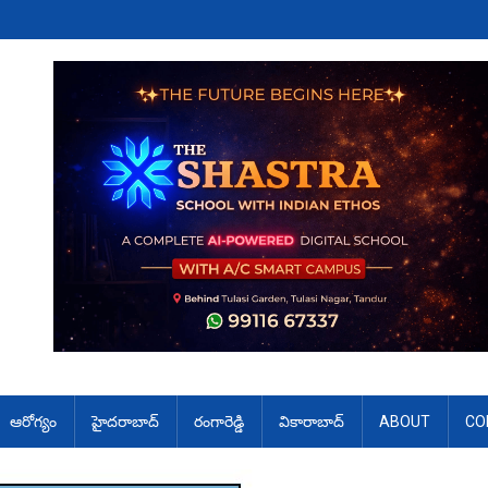
ఆరోగ్యం
హైదరాబాద్
రంగారెడ్డి
వికారాబాద్
ABOUT
CO