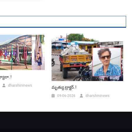
యాలా..!
dharshininews
మృత్యు ట్రాక్టర్..!
09-06-2026
dharshininews