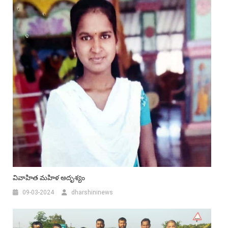
వివాహిత మహిళ అదృశ్యం
09-03-2024
dharshininews