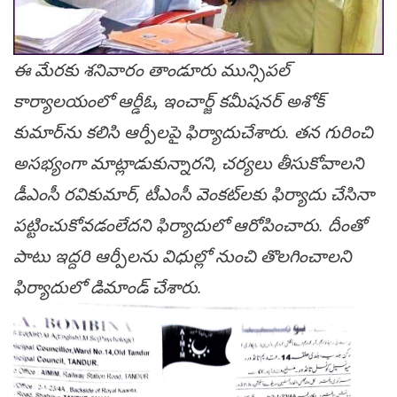
ఈ మేర‌కు శ‌నివారం తాండూరు మున్సిప‌ల్
కార్యాల‌యంలో ఆర్డీఓ, ఇంచార్జ్ క‌మీష‌న‌ర్ అశోక్
కుమార్‌ను క‌లిసి ఆర్పీల‌పై ఫిర్యాదుచేశారు. త‌న గురించి
అస‌భ్యంగా మాట్లాడుకున్నార‌ని, చ‌ర్య‌లు తీసుకోవాల‌ని
డీఎంసీ ర‌వికుమార్, టీఎంసీ వెంక‌ట్‌ల‌కు ఫిర్యాదు చేసినా
ప‌ట్టించుకోవ‌డంలేద‌ని ఫిర్యాదులో ఆరోపించారు. దీంతో
పాటు ఇద్ద‌రి ఆర్పీల‌ను విధుల్లో నుంచి తొల‌గించాల‌ని
ఫిర్యాదులో డిమాండ్ చేశారు.