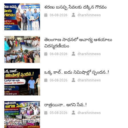
శరణు బసప్ప సేవలకు దక్కిన గౌరవం
06-08-2026
dharshininews
తెలంగాణ సాధనలో ఆచార్య ఆశయాలు
చిరస్మరణీయం
06-08-2026
dharshininews
ఒక్క కాల్.. ఐదు నిమిషాల్లో స్పందన..!
06-08-2026
dharshininews
రాత్రయినా.. ఆగని సేవ..!
05-08-2026
dharshininews