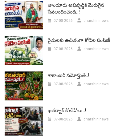
తాండూరు అభివృద్దికి మెరుగైన
సేవలందించండి..!
07-08-2026
dharshininews
రైతులకు ఉచితంగా కోడెల పంపిణీ
07-08-2026
dharshininews
శాకాంబరీ నమోస్తుతే..!
07-08-2026
dharshininews
ఖతర్నాక్ కి’లేడీ’లు..!
07-08-2026
dharshininews