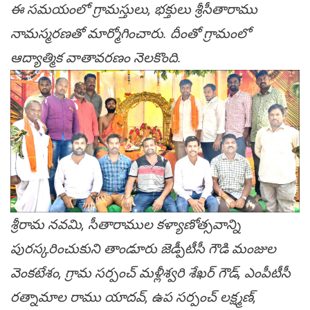
ఈ స‌మ‌యంలో గ్రామ‌స్తులు, భ‌క్తులు శ్రీ‌సీతారాము
నామ‌స్మ‌ర‌ణ‌తో మార్మోగించారు. దీంతో గ్రామంలో
ఆద్యాత్మిక వాతావ‌ర‌ణం నెల‌కొంది.
శ్రీరామ న‌వ‌మి, సీతారాముల క‌ళ్యాణోత్స‌వాన్ని
పుర‌స్క‌రించుకుని తాండూరు జెడ్పీటీసీ గౌడి మంజుల
వెంక‌టేశం, గ్రామ స‌ర్పంచ్ మ‌ళ్లీశ్వ‌రి శేఖ‌ర్ గౌడ్, ఎంపీటీసీ
ర‌త్నామాల రాము యాద‌వ్, ఉప స‌ర్పంచ్ ల‌క్ష్మ‌ణ్,