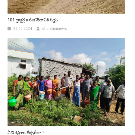
101 ట్రాక్టర్ల ఇసుక వేలానికి సిద్దం
22-05-2024
dharshininews
నీటి కష్టాలు తీర్చరేలా..!