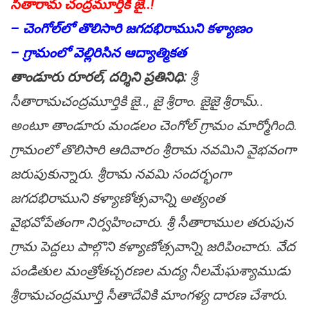
సీతారామ చంద్ర‌మూర్తికి జై..!
– చెంగోల్‌లో తొలిసారి జ‌గ‌ద‌భిరాముని క‌ళ్యాణం
– గ్రామంలో వెల్లిరిసిన ఆద్యాత్మిక‌త
తాండూరు రూర‌ల్, ద‌ర్శిని ప్ర‌తినిధి:
శ్రీ
సీతారామ‌చంద్ర‌మూర్తికి జై.., జై శ్రీ‌రాం. జైజై శ్రీ‌రామ్..
అంటూ తాండూరు మండ‌లం చెంగోల్ గ్రామం మార్మోగింది.
గ్రామంలో తొలిసారి ఆదివారం శ్రీ‌రామ న‌వ‌మిని వైభ‌వంగా
జ‌రుపుకున్నారు. శ్రీ‌రామ న‌వ‌మి సంద‌ర్భంగా
జ‌గ‌ద‌భిరాముని క‌ళ్యాణోత్స‌వాన్ని అత్యంత
వైభ‌వోపేతంగా నిర్వ‌హించారు. శ్రీ సీతారాముల త‌రుపున
గ్రామ పెద్ద‌లు పాల్గొని క‌ళ్యాణోత్స‌వాన్ని జ‌రిపించారు. వేద
పండితుల మంత్రోత‌చ్చ‌ర‌ణ‌ల మ‌ద్య నీల‌మేఘ‌శ్యాముడు
శ్రీ‌రామ‌చంద్రమూర్తి సీతాదేవికి మాంగ‌ళ్య దార‌ణ చేశారు.