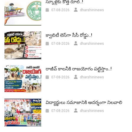
స్కూళ్లకు కొత్త రూల్..!
07-08-2026
dharshininews
క్వాలిటీ లెస్‌గా సీసీ రోడ్డు..!
07-08-2026
dharshininews
రాజీవ్ కాలనీకి రాజయోగం పట్టిస్తాం..!
07-08-2026
dharshininews
విద్యార్థులు సమాజానికి ఆదర్శంగా నిలవాలి
07-08-2026
dharshininews