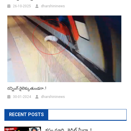
26-10-2025
dharshininews
రన్నింగ్ రైలెక్కుతుండగా..!
30-01-2024
dharshininews
RECENT POSTS
కష్టం మాది.. క్రెడిట్ మీదా..!