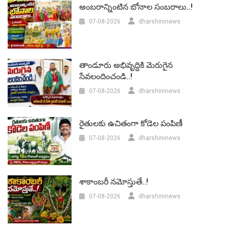
అంబరాన్నింటిన బోనాల సంబరాలు..!
07-08-2026
dharshininews
తాండూరు అభివృద్దికి మెరుగైన
సేవలందించండి..!
07-08-2026
dharshininews
రైతులకు ఉచితంగా కోడెల పంపిణీ
07-08-2026
dharshininews
శాకాంబరీ నమోస్తుతే..!
07-08-2026
dharshininews