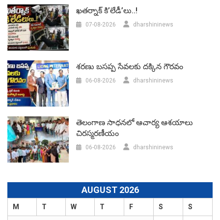
ఖతర్నాక్ కి’లేడీ’లు..!
07-08-2026
dharshininews
శరణు బసప్ప సేవలకు దక్కిన గౌరవం
06-08-2026
dharshininews
తెలంగాణ సాధనలో ఆచార్య ఆశయాలు
చిరస్మరణీయం
06-08-2026
dharshininews
AUGUST 2026
M
T
W
T
F
S
S