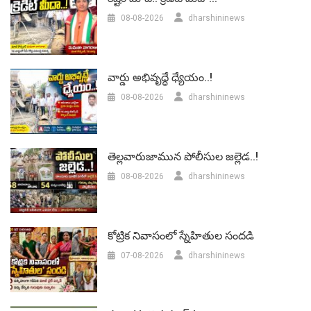
08-08-2026
dharshininews
వార్డు అభివృద్ధే ధ్యేయం..!
08-08-2026
dharshininews
తెల్లవారుజామున పోలీసుల జల్లెడ..!
08-08-2026
dharshininews
కోట్రిక నివాసంలో స్నేహితుల సందడి
07-08-2026
dharshininews