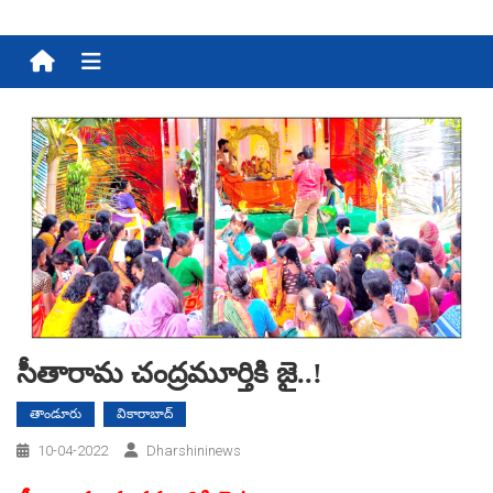
Menu
సీతారామ చంద్ర‌మూర్తికి జై..!
తాండూరు
వికారాబాద్
10-04-2022
Dharshininews