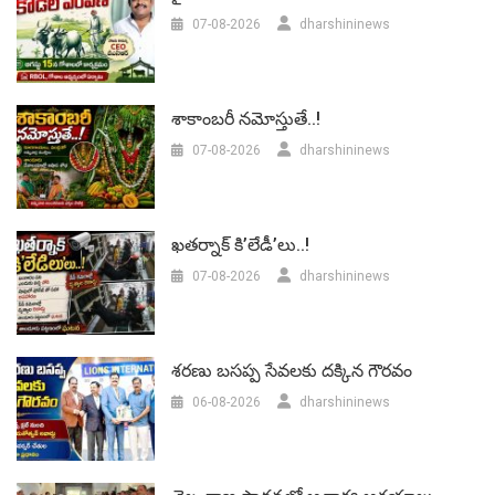
07-08-2026
dharshininews
శాకాంబరీ నమోస్తుతే..!
07-08-2026
dharshininews
ఖతర్నాక్ కి’లేడీ’లు..!
07-08-2026
dharshininews
శరణు బసప్ప సేవలకు దక్కిన గౌరవం
06-08-2026
dharshininews