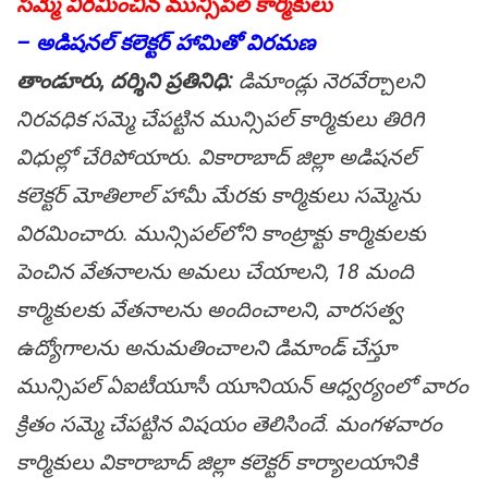
స‌మ్మె విర‌మించిన మున్సిప‌ల్ కార్మికులు
– అడిష‌న‌ల్ క‌లెక్ట‌ర్ హామితో విర‌మ‌ణ
తాండూరు, ద‌ర్శిని ప్ర‌తినిధి:
డిమాండ్లు నెర‌వేర్చాల‌ని
నిర‌వ‌ధిక‌ స‌మ్మె చేప‌ట్టిన మున్సిప‌ల్ కార్మికులు తిరిగి
విధుల్లో చేరిపోయారు. వికారాబాద్ జిల్లా అడిషనల్
కలెక్టర్ మోతిలాల్ హామీ మేరకు కార్మికులు సమ్మెను
విరమించారు. మున్సిపల్‌లోని కాంట్రాక్టు కార్మికులకు
పెంచిన వేతనాలను అమలు చేయాలని, 18 మంది
కార్మికులకు వేతనాలను అందించాలని, వారసత్వ
ఉద్యోగాలను అనుమతించాలని డిమాండ్ చేస్తూ
మున్సిపల్ ఏఐటీయూసీ యూనియన్ ఆధ్వర్యంలో వారం
క్రితం సమ్మె చేపట్టిన విషయం తెలిసిందే. మంగళవారం
కార్మికులు వికారాబాద్ జిల్లా కలెక్టర్ కార్యాలయానికి