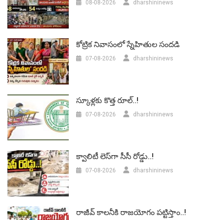
08-08-2026
dharshininews
కోట్రిక నివాసంలో స్నేహితుల సందడి
07-08-2026
dharshininews
స్కూళ్లకు కొత్త రూల్..!
07-08-2026
dharshininews
క్వాలిటీ లెస్‌గా సీసీ రోడ్డు..!
07-08-2026
dharshininews
రాజీవ్ కాలనీకి రాజయోగం పట్టిస్తాం..!