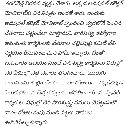
తరలివెళ్లి నిరసన వ్యక్తం చేశారు. అక్కడ అడిషనల్ కలెక్టర్
మోతిలాల్‌కు వినతిపత్రం అందజే శారు. ఇందుకు
అడిషనల్ కలెక్టర్ మోతిలాల్ స్పందించి త్వరలోనే పెంచిన
వేతనాలు చెల్లించేలా చూస్తామని, వారసత్వ ఉద్యోగాల
అనుమతి, కార్మికులకు వేతనాల చెల్లింపుపై కమిటీ వేసి
నిర్ణయం తీసుకుంటామని హామీ ఇచ్చారు. దీంతో
బుధవారం ఉదయం నుంచే పారిశుద్ధ్య కార్మికులు విధుల్లో
చేరి వీధుల్లో చెత్త చెదారం తొలగించారు. మురుగు
కాలువలను శుభ్రం చేశారు. వారం రోజులుగా ఎక్కడికక్కడ
పేరుకుపోయిన చెత్త కుప్పలను తరలించారు. మున్సిపల్
కార్మికులు విధుల్లో చేరి పారిశుద్ధ్య ప‌నులు చేప‌ట్ట‌డంతో
వారం రోజుల‌ కంపు నుంచి పట్టణ వాసులు
ఊపిరిపీల్చుకున్నారు.