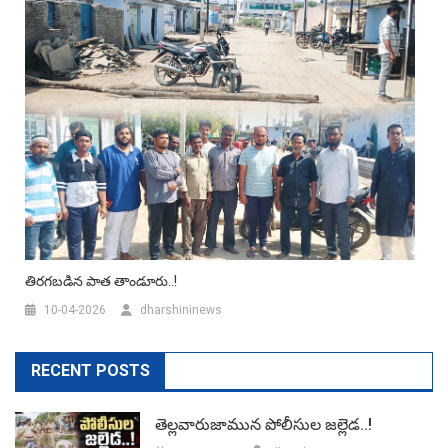
తిరగబడిన పాత తాండూరు..!
10-04-2026
dharshininews
RECENT POSTS
తెల్లవారుజామున పోలీసుల జల్లెడ..!