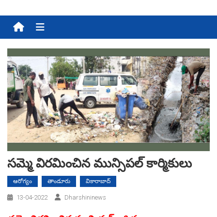
Menu
స‌మ్మె విర‌మించిన మున్సిప‌ల్ కార్మికులు
ఆరోగ్యం
తాండూరు
వికారాబాద్
13-04-2022
Dharshininews