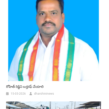
రోహిత్ రెడ్డిని బర్తరఫ్‌ చేయాలి
15-03-2026
dharshininews