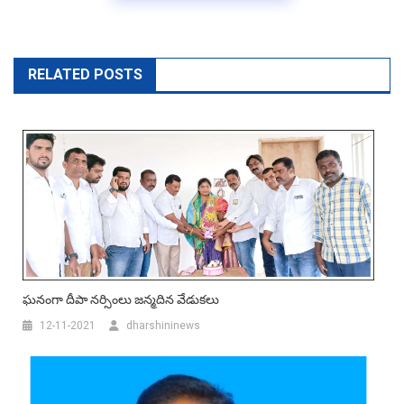
RELATED POSTS
ఘ‌నంగా దీపా న‌ర్సింలు జ‌న్మ‌దిన వేడుక‌లు
12-11-2021
dharshininews