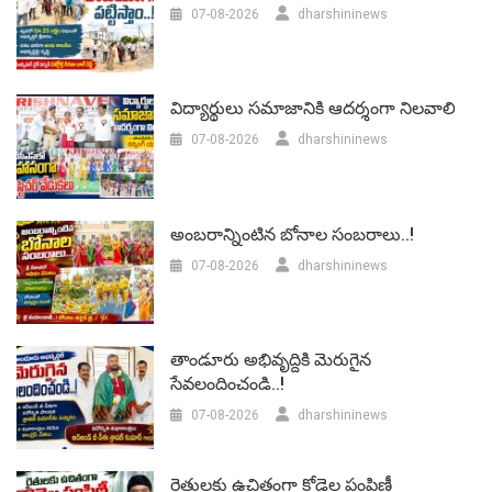
07-08-2026
dharshininews
విద్యార్థులు సమాజానికి ఆదర్శంగా నిలవాలి
07-08-2026
dharshininews
అంబరాన్నింటిన బోనాల సంబరాలు..!
07-08-2026
dharshininews
తాండూరు అభివృద్దికి మెరుగైన
సేవలందించండి..!
07-08-2026
dharshininews
రైతులకు ఉచితంగా కోడెల పంపిణీ