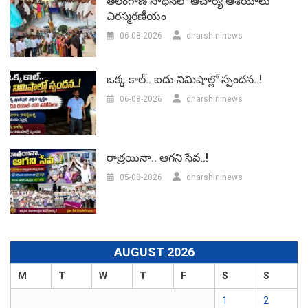
తెలంగాణ సాధనలో ఆచార్య ఆశయాలు
చిరస్మరణీయం
06-08-2026
dharshininews
ఒక్క కాల్.. ఐదు నిమిషాల్లో స్పందన..!
06-08-2026
dharshininews
రాత్రయినా.. ఆగని సేవ..!
05-08-2026
dharshininews
AUGUST 2026
M
T
W
T
F
S
S
1
2