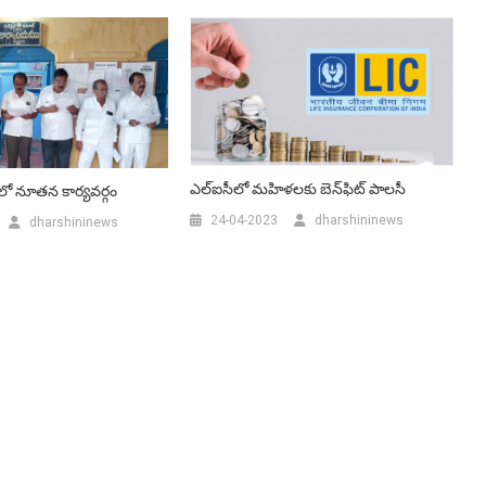
ఎల్‌ఐసీలో మహిళలకు బెన్‌ఫిట్ పాలసీ
ో నూతన కార్యవర్గం
24-04-2023
dharshininews
dharshininews