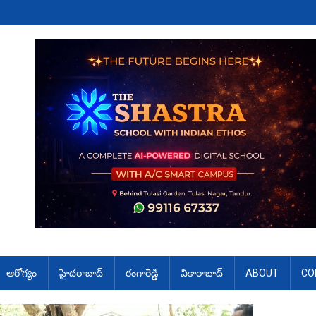
ఆరోగ్యం
హైదరాబాద్
రంగారెడ్డి
వికారాబాద్
ABOUT
CO