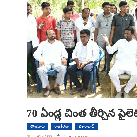
70 ఏండ్ల చింత తీర్చిన పైలె
తాండూరు
రాజకీయం
వికారాబాద్
14-05-2022
Dharshininews