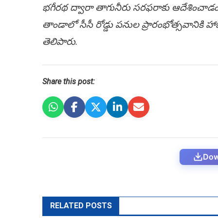
భగీరథ ద్వారా తాగునీరు సరఫరాకు ఆదేశించాడం ప
తాండాలో సీసీ రోడ్డు ప‌నుల ప్రారంభోత్స‌వానికి హాజ
తెలిపారు.
Share this post:
Dow
RELATED POSTS