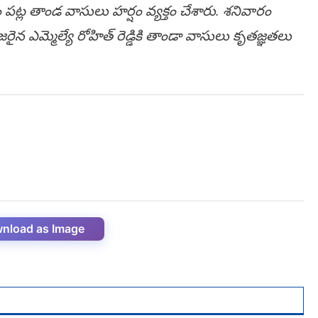
ట్ల తాండ వాసులు హర్షం వ్యక్తం చేశారు. శ‌నివారం
‌రైన ఎమ్మెల్యే రోహిత్ రెడ్డికి తాండా వాసులు కృత‌జ్ఞ‌త‌లు
nload as Image