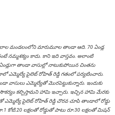
యాలాల మండ‌లంలోని మారుమూల‌ తాండా ఆది. 70 ఏండ్ల
ంటే న‌మ్మ‌శ‌క్యం కాదు. కాని ఇది వాస్త‌వం. అలాంటి
డి ఏండ్లుగా తాండా వాసుల్లో నాటుకుపోయిన చింత‌ను
ఎమ్మెల్యే పైలెట్ రోహిత్ రెడ్డి గ‌తంలో ప‌ర్య‌టించారు.
 తాండా వాసులు ఎమ్మెల్యేతో మొర‌పెట్టుకున్నారు. ఇందుకు
ు సౌక‌ర్యం క‌ల్పిస్తామ‌ని హామి ఇచ్చారు. ఇచ్చిన హామి మేర‌కు
ఎమ్మెల్యే పైలెట్ రోహిత్ రెడ్డి చొరవ చూపి తాండాలో రోడ్డు
ూ.1 కోటి.20 లక్షలతో రోడ్డుతో పాటు రూ.30 లక్షలతో మిషన్