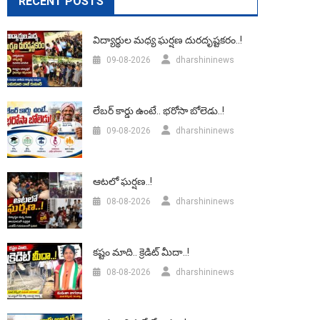
RECENT POSTS
విద్యార్థుల మధ్య ఘర్షణ దురదృష్టకరం..!
09-08-2026
dharshininews
లేబర్‌ కార్డు ఉంటే.. భరోసా బోలెడు..!
09-08-2026
dharshininews
ఆటలో ఘర్షణ..!
08-08-2026
dharshininews
కష్టం మాది.. క్రెడిట్ మీదా..!
08-08-2026
dharshininews