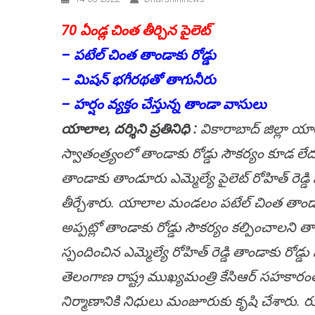
70 ఏండ్ల చింత తీర్చిన పైలెట్
– ప‌టేల్ చింత తాండాకు రోడ్డు
– మిష‌న్ భ‌గీర‌థతో తాగునీరు
– హ‌ర్షం వ్య‌క్తం చేస్తున్న తాండా వాసులు
యాలాల‌, ద‌ర్శిని ప్ర‌తినిధి :
వికారాబాద్ జిల్లా 
స్వాతంత్ర్యంలో తాండాకు రోడ్డు సౌక‌ర్యం కూడ లేద
తాండాకు తాండూరు ఎమ్మెల్యే పైలెట్ రోహిత్ రెడ్
తీర్చేశారు. యాలాల మండ‌లం ప‌టేల్ చింత తాండాలో 
అప్ప‌ట్లో తాండాకు రోడ్డు సౌక‌ర్యం క‌ల్పించాల‌ని
స్పందించిన ఎమ్మెల్యే రోహిత్ రెడ్డి తాండాకు రోడ్డ
తెలంగాణ రాష్ట్ర ముఖ్యమంత్రి కేసిఆర్ సహకారంతో 
నిర్మాణానికి నిధులు మంజూరుకు కృషి చేశారు. ర