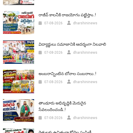
రాజీవ్ కాలనీకి రాజయోగం పట్టిస్తాం..!
07-08-2026
dharshininews
విద్యార్థులు సమాజానికి ఆదర్శంగా నిలవాలి
07-08-2026
dharshininews
అంబరాన్నింటిన బోనాల సంబరాలు..!
07-08-2026
dharshininews
తాండూరు అభివృద్దికి మెరుగైన
సేవలందించండి..!
07-08-2026
dharshininews
రైతులకు ఉచితంగా కోడెల పంపిణీ