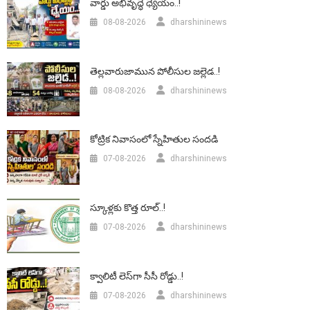
వార్డు అభివృద్ధే ధ్యేయం..!
08-08-2026
dharshininews
తెల్లవారుజామున పోలీసుల జల్లెడ..!
08-08-2026
dharshininews
కోట్రిక నివాసంలో స్నేహితుల సందడి
07-08-2026
dharshininews
స్కూళ్లకు కొత్త రూల్..!
07-08-2026
dharshininews
క్వాలిటీ లెస్‌గా సీసీ రోడ్డు..!
07-08-2026
dharshininews