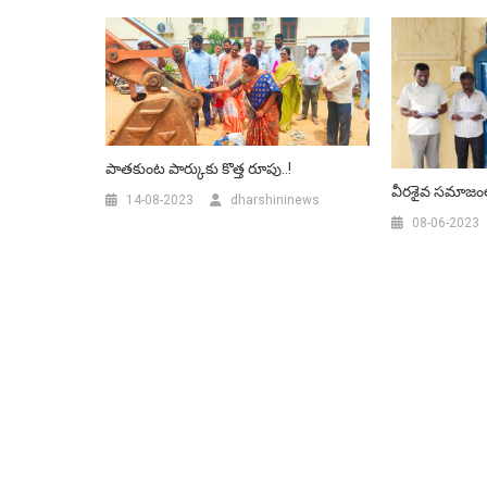
పాతకుంట పార్కుకు కొత్త రూపు..!
వీరశైవ సమాజంల
14-08-2023
dharshininews
08-06-2023